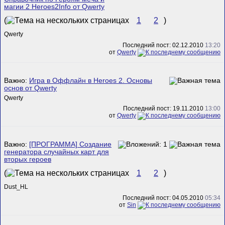
магии 2 Heroes2Info от Qwerty
(
1
2
)
Qwerty
Последний пост: 02.12.2010
13:20
от
Qwerty
Важно:
Игра в Оффлайн в Heroes 2. Основы
основ от Qwerty
Qwerty
Последний пост: 19.11.2010
13:00
от
Qwerty
Важно:
[ПРОГРАММА] Создание
генератора случайных карт для
вторых героев
(
1
2
)
Dust_HL
Последний пост: 04.05.2010
05:34
от
Sin