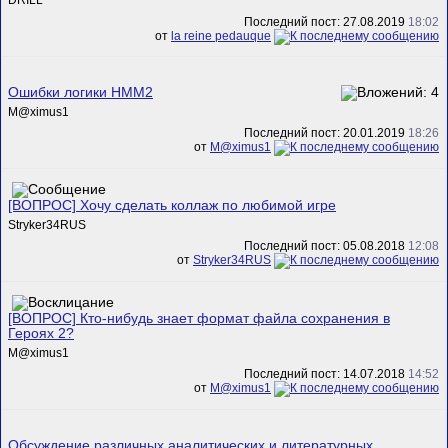
DRILL
Последний пост: 27.08.2019
18:02
от
la reine pedauque
Ошибки логики HMM2
M@ximus1
Последний пост: 20.01.2019
18:26
от
M@ximus1
[ВОПРОС] Хочу сделать коллаж по любимой игре
Stryker34RUS
Последний пост: 05.08.2018
12:08
от
Stryker34RUS
[ВОПРОС] Кто-нибудь знает формат файла сохранения в
Героях 2?
M@ximus1
Последний пост: 14.07.2018
14:52
от
M@ximus1
Обсуждение различных аналитических и литературных