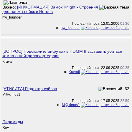
Важно:
[ИНФОРМАЦИЯ] Замок Knight - Строения
для наема войск в Heroes
hw_founder
Последний пост: 12.01.2006
01:36
от
hw_founder
[ВОПРОС] Подскажите инфу как в HOMM II заставить убиться
компа о нейтралов/артефакт
Kravall
Последний пост: 22.09.2025
00:25
от
Kravall
[УТИЛИТА] Редактор сэйвов
M@ximus1
Последний пост: 17.05.2025
22:59
от
M@ximus1
Пирамиды
Roy