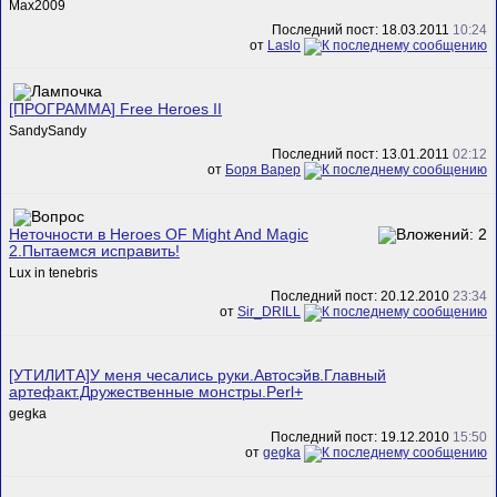
Max2009
Последний пост: 18.03.2011
10:24
от
Laslo
[ПРОГРАММА] Free Heroes II
SandySandy
Последний пост: 13.01.2011
02:12
от
Боря Варер
Неточности в Heroes OF Might And Magic
2.Пытаемся исправить!
Lux in tenebris
Последний пост: 20.12.2010
23:34
от
Sir_DRILL
[УТИЛИТА]У меня чесались руки.Автосэйв.Главный
артефакт.Дружественные монстры.Perl+
gegka
Последний пост: 19.12.2010
15:50
от
gegka