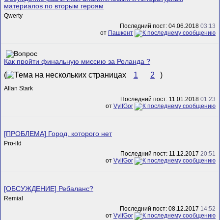
материалов по вторым героям
Qwerty
Последний пост: 04.06.2018
03:13
от
Пашкент
Как пройти финальную миссию за Роланда ?
(
1
2
)
Allan Stark
Последний пост: 11.01.2018
01:23
от
VylfGor
[ПРОБЛЕМА] Город, которого нет
Pro-ild
Последний пост: 11.12.2017
20:51
от
VylfGor
[ОБСУЖДЕНИЕ] Ребаланс?
Remial
Последний пост: 08.12.2017
14:52
от
VylfGor