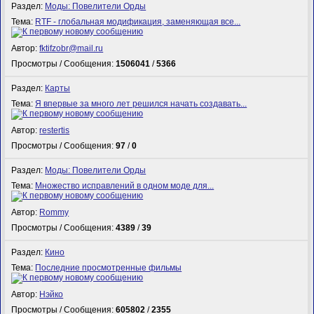
Раздел:
Моды: Повелители Орды
Тема:
RTF - глобальная модификация, заменяющая все...
Автор:
fktifzobr@mail.ru
Просмотры / Сообщения:
1506041
/
5366
Раздел:
Карты
Тема:
Я впервые за много лет решился начать создавать...
Автор:
restertis
Просмотры / Сообщения:
97
/
0
Раздел:
Моды: Повелители Орды
Тема:
Множество исправлений в одном моде для...
Автор:
Rommy
Просмотры / Сообщения:
4389
/
39
Раздел:
Кино
Тема:
Последние просмотренные фильмы
Автор:
Нэйко
Просмотры / Сообщения:
605802
/
2355