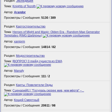
Раздел:
Экспедиция
Тема:
Knights of Tezoth
Автор:
Arandor
Просмотры / Сообщения:
5130
/
389
Раздел:
Картостроительство
Тема:
Heroes of Might and Magic: Olden Era - Random Map Generator
Templates (RMG Шаблоны)
Автор:
xaniprm
Просмотры / Сообщения:
14814
/
82
Раздел:
Модостроительство
Тема:
[ВОПРОС] 3 грейд существ из EWA
Автор:
Manafy
Просмотры / Сообщения:
111
/
2
Раздел:
Карты: Повелители Орды
Тема:
Сценарий[L]: "Государь скорее жив, чем мёртв" –...
Автор:
Кощей Смертный
Просмотры / Сообщения:
20611
/
98