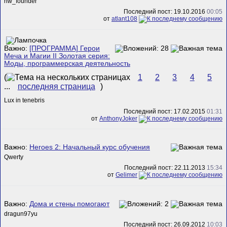
hw_founder
Последний пост: 19.10.2016
00:05
от
atlant108
Важно:
[ПРОГРАММА] Герои
Меча и Магии II Золотая серия:
Моды, программерская деятельность
(
1
2
3
4
5
...
последняя страница
)
Lux in tenebris
Последний пост: 17.02.2015
01:31
от
AnthonyJoker
Важно:
Heroes 2: Начальный курс обучения
Qwerty
Последний пост: 22.11.2013
15:34
от
Gelimer
Важно:
Дома и стены помогают
dragun97yu
Последний пост: 26.09.2012
10:03