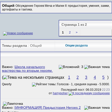
Общий
Обсуждение Героев Меча и Магии II: предыстория, умения, замки,
артефакты и тактика.
Страница 1 из 2
1
2
>
Темы раздела
: Общий
Опции раздела
Важно:
Школа начального
мастерства по вторым героям.
(
1
2
3
4
5
)
Qwerty
Последний пост: 06.03.2019
22:23
от
harrypoher
Важно:
[ИНФОРМАЦИЯ] Предыстория Heroes 2