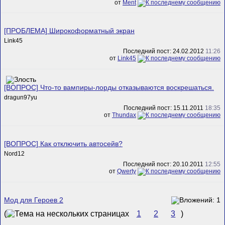
от
Ment
[ПРОБЛЕМА] Широкоформатный экран
Link45
Последний пост: 24.02.2012
11:26
от
Link45
[ВОПРОС] Что-то вампиры-лорды отказываются воскрешаться.
dragun97yu
Последний пост: 15.11.2011
18:35
от
Thundax
[ВОПРОС] Как отключить автосейв?
Nord12
Последний пост: 20.10.2011
12:55
от
Qwerty
Мод для Героев 2
(
1
2
3
)