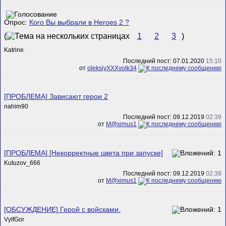
Опрос:
Кого Вы выбрали в Heroes 2 ?
(
1
2
3
)
Katrine
Последний пост: 07.01.2020
15:10
от
oleksiyXXXvolk34
[ПРОБЛЕМА] Зависают герои 2
nahim90
Последний пост: 09.12.2019
02:39
от
M@ximus1
[ПРОБЛЕМА] [Некорректные цвета при запуске]
Kutuzov_666
Последний пост: 09.12.2019
02:39
от
M@ximus1
[ОБСУЖДЕНИЕ] Герой с войсками.
VylfGor