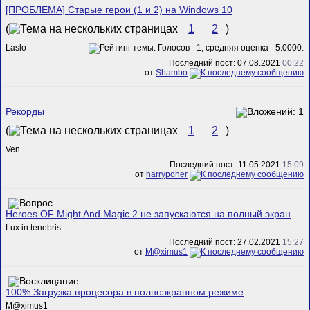
[ПРОБЛЕМА] Старые герои (1 и 2) на Windows 10
(
1
2
)
Laslo
Последний пост: 07.08.2021
00:22
от
Shambo
Рекорды
(
1
2
)
Ven
Последний пост: 11.05.2021
15:09
от
harrypoher
Heroes OF Might And Magic 2 не запускаются на полный экран
Lux in tenebris
Последний пост: 27.02.2021
15:27
от
M@ximus1
100% Загрузка процесора в полноэкранном режиме
M@ximus1