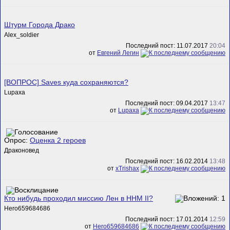
Штурм Города Драко
Alex_soldier
Последний пост: 11.07.2017
20:04
от
Евгений Легин
[ВОПРОС] Saves куда сохраняются?
Lupaxa
Последний пост: 09.04.2017
13:47
от
Lupaxa
Опрос:
Оценка 2 героев
Драконовед
Последний пост: 16.02.2014
13:48
от
xTrishax
Кто нибудь проходил миссию Лен в HHM II?
Hero659684686
Последний пост: 17.01.2014
12:59
от
Hero659684686