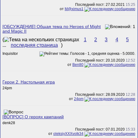
Последний пост: 27.02.2021
15:25
от
M@ximus1
[ОБСУЖДЕНИЕ] Общая тема по Heroes of Might
and Magic II
(
1
2
3
4
5
...
последняя страница
)
Inquisitor
Последний пост: 20.10.2020
12:52
от
Ben80
Герои 2. Настольная игра
24pm
Последний пост: 28.09.2020
12:28
от
24pm
[ВОПРОС] О героях кампаний
denk28
Последний пост: 07.01.2020
15:33
от
oleksiyXXXvolk34