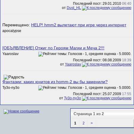
Последний пост: 29.01.2010
06:40
от
Dust_HL
Перемещено:
HELP! hmm2 вылетают при игре через интернет
apocalypse
[ОБЪЯВЛЕНИЕ] Отжиг по Героям Магии и Меча 2!!!
Yaaroslav
Последний пост: 08.08.2009
18:39
от
Yaaroslav
Фантазии: каких юнитов из homm-2 вы бы заменили?
Ty3o-ny3o
Последний пост: 25.07.2009
17:55
от
Ty3o-ny3o
Страница 1 из 2
1
2
>