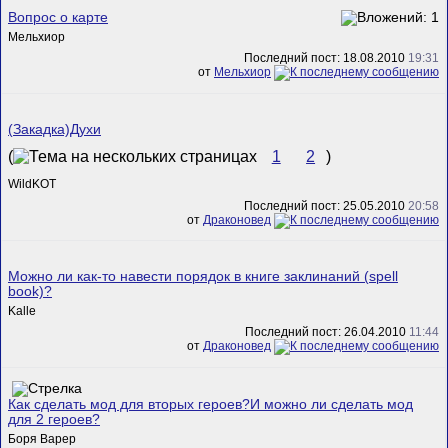
Вопрос о карте
Мельхиор
Последний пост: 18.08.2010
19:31
от
Мельхиор
(Закадка)Духи
(
1
2
)
WildKOT
Последний пост: 25.05.2010
20:58
от
Драконовед
Можно ли как-то навести порядок в книге заклинаний (spell
book)?
Kalle
Последний пост: 26.04.2010
11:44
от
Драконовед
Как сделать мод для вторых героев?И можно ли сделать мод
для 2 героев?
Боря Варер