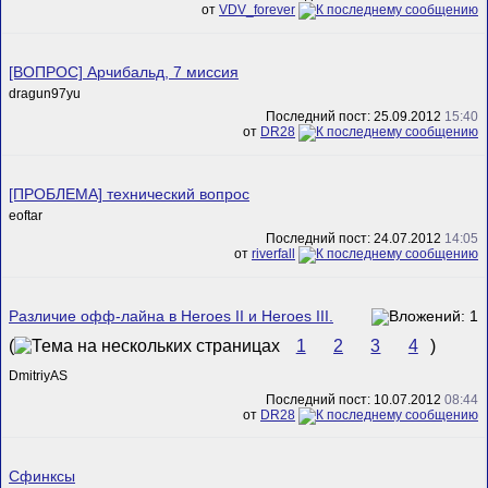
от
VDV_forever
[ВОПРОС] Арчибальд, 7 миссия
dragun97yu
Последний пост: 25.09.2012
15:40
от
DR28
[ПРОБЛЕМА] технический вопрос
eoftar
Последний пост: 24.07.2012
14:05
от
riverfall
Различие офф-лайна в Heroes II и Heroes III.
(
1
2
3
4
)
DmitriyAS
Последний пост: 10.07.2012
08:44
от
DR28
Сфинксы