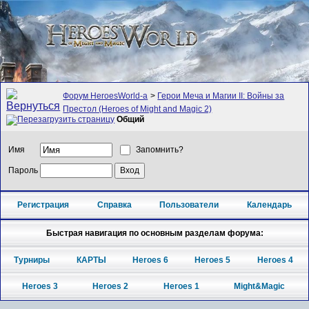
Форум HeroesWorld-а
>
Герои Меча и Магии II: Войны за
Престол (Heroes of Might and Magic 2)
Общий
Имя
Запомнить?
Пароль
Регистрация
Справка
Пользователи
Календарь
Быстрая навигация по основным разделам форума:
Турниры
КАРТЫ
Heroes 6
Heroes 5
Heroes 4
Heroes 3
Heroes 2
Heroes 1
Might&Magic