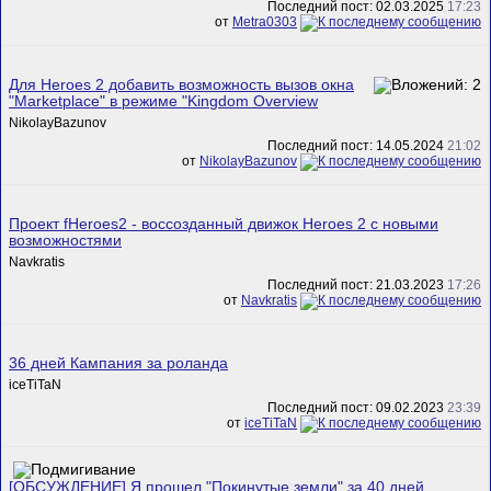
Последний пост: 02.03.2025
17:23
от
Metra0303
Для Heroes 2 добавить возможность вызов окна
"Marketplace" в режиме "Kingdom Overview
NikolayBazunov
Последний пост: 14.05.2024
21:02
от
NikolayBazunov
Проект fHeroes2 - воссозданный движок Heroes 2 с новыми
возможностями
Navkratis
Последний пост: 21.03.2023
17:26
от
Navkratis
36 дней Кампания за роланда
iceTiTaN
Последний пост: 09.02.2023
23:39
от
iceTiTaN
[ОБСУЖДЕНИЕ] Я прошел "Покинутые земли" за 40 дней