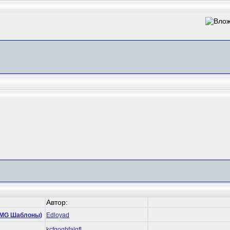
Автор:
 (RMG Шаблоны)
Edloyad
kcfgogbfalgfl