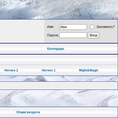
Имя
Запомнить?
Пароль
Календарь
Heroes 2
Heroes 1
Might&Magic
Опции раздела