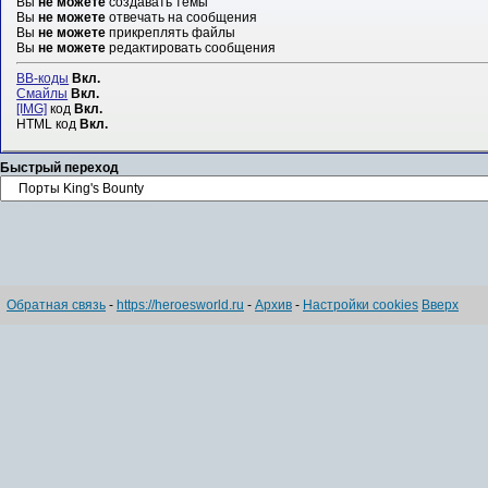
Вы
не можете
создавать темы
Вы
не можете
отвечать на сообщения
Вы
не можете
прикреплять файлы
Вы
не можете
редактировать сообщения
BB-коды
Вкл.
Смайлы
Вкл.
[IMG]
код
Вкл.
HTML код
Вкл.
Быстрый переход
Обратная связь
-
https://heroesworld.ru
-
Архив
-
Настройки cookies
Вверх