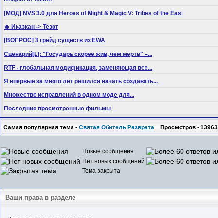
[МОД] NVS 3.0 для Heroes of Might & Magic V: Tribes of the East
🔥 Иказкан -> Тезот
[ВОПРОС] 3 грейд существ из EWA
Сценарий[L]: "Государь скорее жив, чем мёртв" –...
RTF - глобальная модификация, заменяющая все...
Я впервые за много лет решился начать создавать...
Множество исправлений в одном моде для...
Последние просмотренные фильмы
Самая популярная тема -
Святая Обитель Разврата
Просмотров - 13963
Новые сообщения
Нет новых сообщений
Тема закрыта
Ваши права в разделе