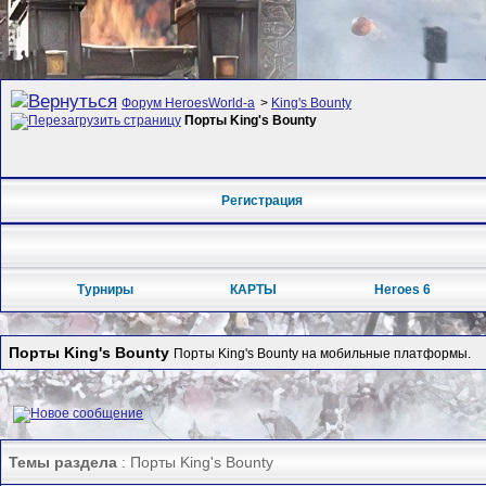
Форум HeroesWorld-а
>
King's Bounty
Порты King's Bounty
Регистрация
Турниры
КАРТЫ
Heroes 6
Порты King's Bounty
Порты King's Bounty на мобильные платформы.
Темы раздела
: Порты King's Bounty