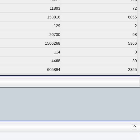
11803
72
153816
6055
129
2
20730
98
1506268
5366
114
0
4468
39
605894
2355
^