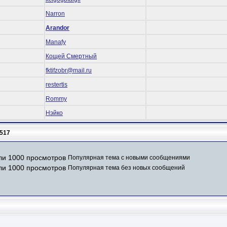
Narron
Arandor
Manafy
Кощей Смертный
fktifzobr@mail.ru
restertis
Rommy
Нэйко
517
Популярная тема с новыми сообщениями
Популярная тема без новых сообщений