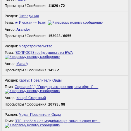
Просмотры / Сообщения:
11829
/
72
Раздел:
Экспедиция
Тема:
🔥 Иказкан -> Тезот
Автор:
Arandor
Просмотры / Сообщения:
153923
/
6055
Раздел:
Модостроительство
Тема:
[ВОПРОС] 3 грейд существ из EWA
Автор:
Manafy
Просмотры / Сообщения:
145
/
2
Раздел:
Карты: Повелители Орды
Тема:
Сценарий[L]: "Государь скорее жив, чем мёртв" –...
Автор:
Кощей Смертный
Просмотры / Сообщения:
20793
/
98
Раздел:
Моды: Повелители Орды
Тема:
RTF - глобальная модификация, заменяющая все...