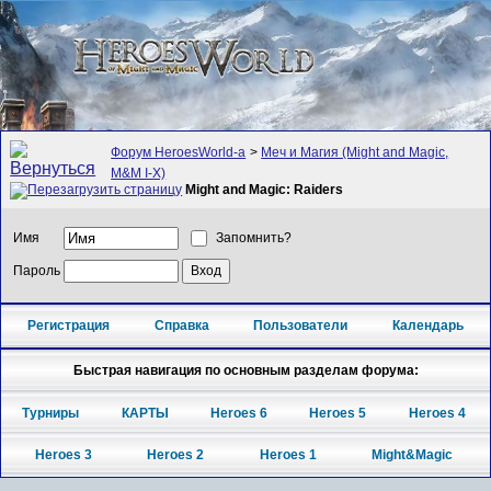
Форум HeroesWorld-а
>
Меч и Магия (Might and Magic,
M&M I-X)
Might and Magic: Raiders
Имя
Запомнить?
Пароль
Регистрация
Справка
Пользователи
Календарь
Быстрая навигация по основным разделам форума:
Турниры
КАРТЫ
Heroes 6
Heroes 5
Heroes 4
Heroes 3
Heroes 2
Heroes 1
Might&Magic