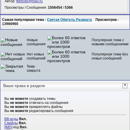
Автор:
fktifzobr@mail.ru
Просмотры / Сообщения:
1506454
/
5366
Самая популярная тема -
Святая Обитель Разврата
Просмотров -
13966960
Новые
Популярная тема с
сообщения
новыми сообщениями
Нет новых
Популярная тема без
сообщений
новых сообщений
Тема
закрыта
Ваши права в разделе
^
Вы
не можете
создавать темы
Вы
не можете
отвечать на сообщения
Вы
не можете
прикреплять файлы
Вы
не можете
редактировать сообщения
BB-коды
Вкл.
Смайлы
Вкл.
[IMG]
код
Вкл.