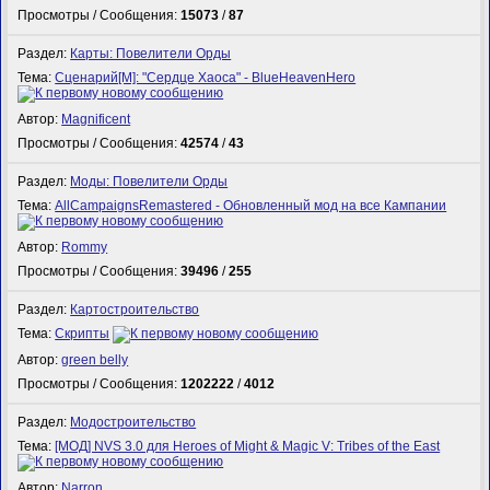
Просмотры / Сообщения:
15073
/
87
Раздел:
Карты: Повелители Орды
Тема:
Сценарий[M]: "Сердце Хаоса" - BlueHeavenHero
Автор:
Magnificent
Просмотры / Сообщения:
42574
/
43
Раздел:
Моды: Повелители Орды
Тема:
AllCampaignsRemastered - Обновленный мод на все Кампании
Автор:
Rommy
Просмотры / Сообщения:
39496
/
255
Раздел:
Картостроительство
Тема:
Скрипты
Автор:
green belly
Просмотры / Сообщения:
1202222
/
4012
Раздел:
Модостроительство
Тема:
[МОД] NVS 3.0 для Heroes of Might & Magic V: Tribes of the East
Автор:
Narron