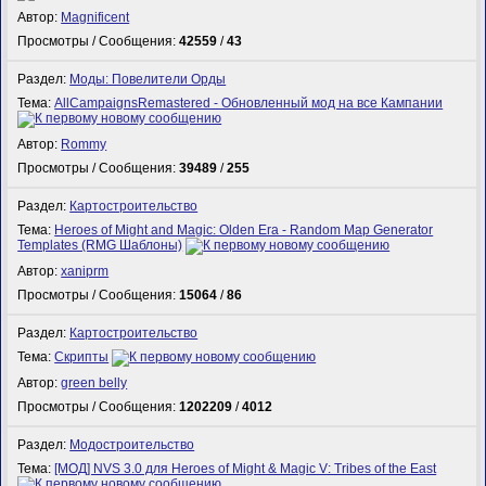
Автор:
Magnificent
Просмотры / Сообщения:
42559
/
43
Раздел:
Моды: Повелители Орды
Тема:
AllCampaignsRemastered - Обновленный мод на все Кампании
Автор:
Rommy
Просмотры / Сообщения:
39489
/
255
Раздел:
Картостроительство
Тема:
Heroes of Might and Magic: Olden Era - Random Map Generator
Templates (RMG Шаблоны)
Автор:
xaniprm
Просмотры / Сообщения:
15064
/
86
Раздел:
Картостроительство
Тема:
Скрипты
Автор:
green belly
Просмотры / Сообщения:
1202209
/
4012
Раздел:
Модостроительство
Тема:
[МОД] NVS 3.0 для Heroes of Might & Magic V: Tribes of the East