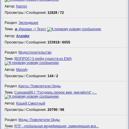
Автор:
Narron
Просмотры / Сообщения:
11828
/
72
Раздел:
Экспедиция
Тема:
🔥 Иказкан -> Тезот
Автор:
Arandor
Просмотры / Сообщения:
153918
/
6055
Раздел:
Модостроительство
Тема:
[ВОПРОС] 3 грейд существ из EWA
Автор:
Manafy
Просмотры / Сообщения:
144
/
2
Раздел:
Карты: Повелители Орды
Тема:
Сценарий[L]: "Государь скорее жив, чем мёртв" –...
Автор:
Кощей Смертный
Просмотры / Сообщения:
20790
/
98
Раздел:
Моды: Повелители Орды
Тема:
RTF - глобальная модификация, заменяющая все...