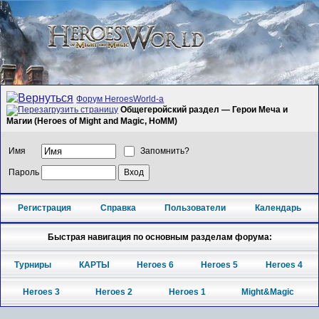
Форум HeroesWorld-а
Общегеройский раздел — Герои Меча и
Магии (Heroes of Might and Magic, HoMM)
Имя
Запомнить?
Пароль
Регистрация
Справка
Пользователи
Календарь
Быстрая навигация по основным разделам форума:
Турниры
КАРТЫ
Heroes 6
Heroes 5
Heroes 4
Heroes 3
Heroes 2
Heroes 1
Might&Magic