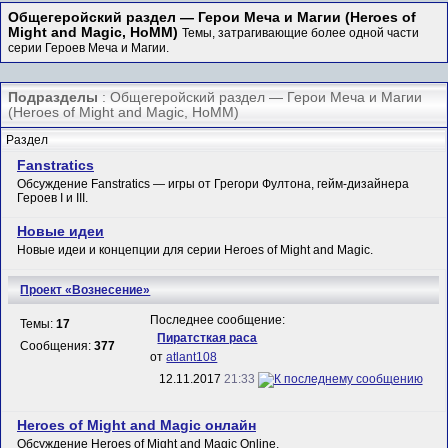
Общегеройский раздел — Герои Меча и Магии (Heroes of
Might and Magic, HoMM)
Темы, затрагивающие более одной части
серии Героев Меча и Магии.
Подразделы
: Общегеройский раздел — Герои Меча и Магии
(Heroes of Might and Magic, HoMM)
Раздел
Fanstratics
Обсуждение Fanstratics — игры от Грегори Фултона, гейм-дизайнера
Героев I и III.
Новые идеи
Новые идеи и концепции для серии Heroes of Might and Magic.
Проект «Вознесение»
Последнее сообщение:
Темы:
17
Пиратсткая раса
Сообщения:
377
от
atlant108
12.11.2017
21:33
Heroes of Might and Magic онлайн
Обсуждение Heroes of Might and Magic Online.