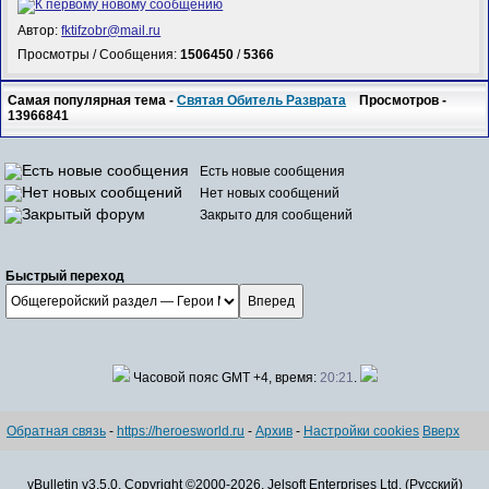
Автор:
fktifzobr@mail.ru
Просмотры / Сообщения:
1506450
/
5366
Самая популярная тема -
Святая Обитель Разврата
Просмотров -
13966841
Есть новые сообщения
Нет новых сообщений
Закрыто для сообщений
Быстрый переход
Часовой пояс GMT +4, время:
20:21
.
Обратная связь
-
https://heroesworld.ru
-
Архив
-
Настройки cookies
Вверх
vBulletin v3.5.0, Copyright ©2000-2026, Jelsoft Enterprises Ltd. (Русский)