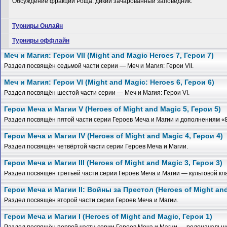
Обсуждение фракции Роща: дикий зачарованный заповедник.
Турниры Онлайн
Турниры оффлайн
Меч и Магия: Герои VII (Might and Magic Heroes 7, Герои 7)
Раздел посвящён седьмой части серии — Меч и Магия: Герои VII.
Меч и Магия: Герои VI (Might and Magic: Heroes 6, Герои 6)
Раздел посвящён шестой части серии — Меч и Магия: Герои VI.
Герои Меча и Магии V (Heroes of Might and Magic 5, Герои 5)
Раздел посвящён пятой части серии Героев Меча и Магии и дополнениям 
Герои Меча и Магии IV (Heroes of Might and Magic 4, Герои 4)
Раздел посвящён четвёртой части серии Героев Меча и Магии.
Герои Меча и Магии III (Heroes of Might and Magic 3, Герои 3)
Раздел посвящён третьей части серии Героев Меча и Магии — культовой кл
Герои Меча и Магии II: Войны за Престол (Heroes of Might and
Раздел посвящён второй части серии Героев Меча и Магии.
Герои Меча и Магии I (Heroes of Might and Magic, Герои 1)
Раздел посвящён первой части серии Героев Меча и Магии — родоначальн