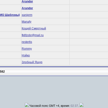
Arandor
Arandor
 (RMG Шаблоны)
xaniprm
Manafy
Кощей Смертный
fktifzobr@mail.ru
restertis
Rommy
Нэйко
Злобный Ящур
582
Часовой пояс GMT +4, время:
02:37
.