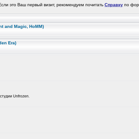
сли это Ваш первый визит, рекомендуем почитать
Справку
по фо
ht and Magic, HoMM)
den Era)
студии Unfrozen.