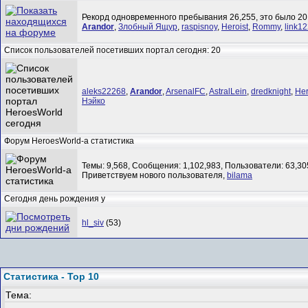
Рекорд одновременного пребывания 26,255, это было 20.
Arandor
,
Злобный Ящур
,
raspisnoy
,
Heroist
,
Rommy
,
link12
Список пользователей посетивших портал сегодня: 20
aleks22268
,
Arandor
,
ArsenalFC
,
AstralLein
,
dredknight
,
Her
Нэйко
Форум HeroesWorld-а статистика
Темы: 9,568, Сообщения: 1,102,983, Пользователи: 63,30
Приветствуем нового пользователя,
bilama
Сегодня день рождения у
hl_siv
(53)
Статистика - Top 10
Тема: