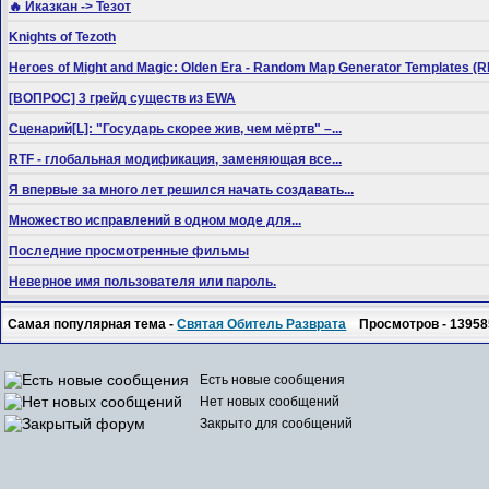
🔥 Иказкан -> Тезот
Knights of Tezoth
Heroes of Might and Magic: Olden Era - Random Map Generator Templates
[ВОПРОС] 3 грейд существ из EWA
Сценарий[L]: "Государь скорее жив, чем мёртв" –...
RTF - глобальная модификация, заменяющая все...
Я впервые за много лет решился начать создавать...
Множество исправлений в одном моде для...
Последние просмотренные фильмы
Неверное имя пользователя или пароль.
Самая популярная тема -
Святая Обитель Разврата
Просмотров - 13958
Есть новые сообщения
Нет новых сообщений
Закрыто для сообщений