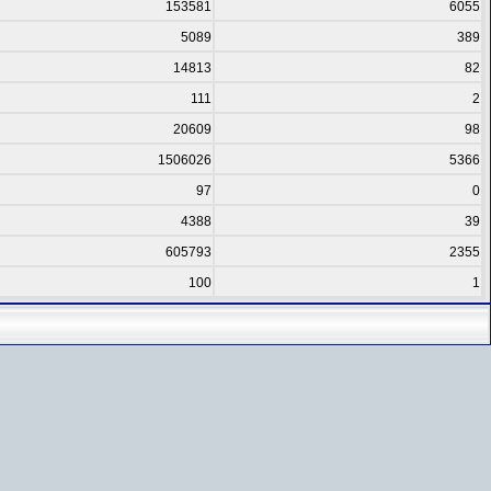
153581
6055
5089
389
14813
82
111
2
20609
98
1506026
5366
97
0
4388
39
605793
2355
100
1