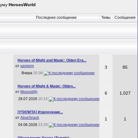
руму
HeroesWorld
Последнее сообщение
Темы
Сообщения
Heroes of Might and Magic: Olden Era...
от
xaniprm
3
85
Вчера
20:36
Heroes of Might & Magic: Olden...
от
Mооnst@r
6
1,027
28.07.2026
20:15
[УТИЛИТА] Извлечение...
от
AliveSnack
1
1
04.06.2026
23:29
Обсуждение Храма (Temple)