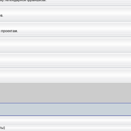
в.
 проектам.
ты)