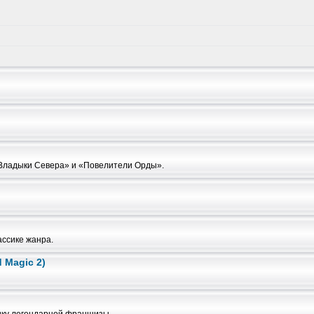
«Владыки Севера» и «Повелители Орды».
ассике жанра.
 Magic 2)
ику легендарной франшизы.