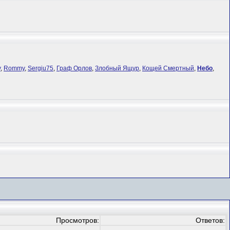
y
,
Rommy
,
Sergiu75
,
Граф Орлов
,
Злобный Ящур
,
Кощей Смертный
,
Небо
,
Просмотров:
Ответов: