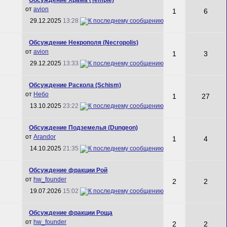
от
avion
1
6
29.12.2025
13:28
Обсуждение Некрополя (Necropolis)
от
avion
1
3
29.12.2025
13:33
Обсуждение Раскола (Schism)
от
Небо
1
27
13.10.2025
23:22
Обсуждение Подземелья (Dungeon)
от
Arandor
1
4
14.10.2025
21:35
Обсуждение фракции Рой
от
hw_founder
2
2
19.07.2026
15:02
Обсуждение фракции Роща
от
hw_founder
2
2