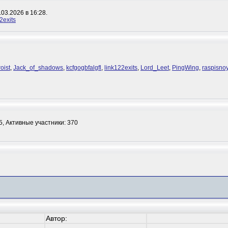
03.2026 в 16:28.
2exits
oist
,
Jack_of_shadows
,
kcfgogbfalgfl
,
link122exits
,
Lord_Leet
,
PingWing
,
raspisno
5,
Активные участники: 370
Автор: