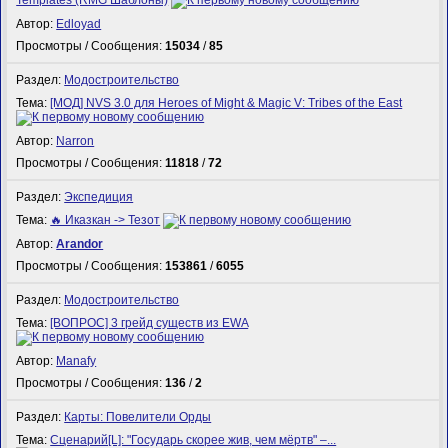
Автор:
Edloyad
Просмотры / Сообщения:
15034
/
85
Раздел:
Модостроительство
Тема:
[МОД] NVS 3.0 для Heroes of Might & Magic V: Tribes of the East
Автор:
Narron
Просмотры / Сообщения:
11818
/
72
Раздел:
Экспедиция
Тема:
🔥 Иказкан -> Тезот
Автор:
Arandor
Просмотры / Сообщения:
153861
/
6055
Раздел:
Модостроительство
Тема:
[ВОПРОС] 3 грейд существ из EWA
Автор:
Manafy
Просмотры / Сообщения:
136
/
2
Раздел:
Карты: Повелители Орды
Тема:
Сценарий[L]: "Государь скорее жив, чем мёртв" –...