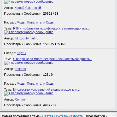
Автор:
Кощей Смертный
Просмотры / Сообщения:
20761
/
98
Раздел:
Моды: Повелители Орды
Тема:
RTF - глобальная модификация, заменяющая все...
Автор:
fktifzobr@mail.ru
Просмотры / Сообщения:
1506353
/
5366
Раздел:
Карты
Тема:
Я впервые за много лет решился начать создавать...
Автор:
restertis
Просмотры / Сообщения:
123
/
0
Раздел:
Моды: Повелители Орды
Тема:
Множество исправлений в одном моде для...
Автор:
Rommy
Просмотры / Сообщения:
4487
/
39
Самая популярная тема -
Святая Обитель Разврата
Просмотров -