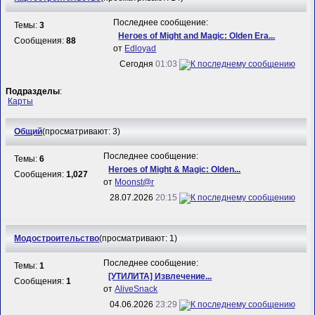
Последнее сообщение:
Темы:
3
Heroes of Might and Magic: Olden Era...
Сообщения:
88
от
Edloyad
Сегодня
01:03
Подразделы
:
Карты
Общий
(просматривают: 3)
Последнее сообщение:
Темы:
6
Heroes of Might & Magic: Olden...
Сообщения:
1,027
от
Mооnst@r
28.07.2026
20:15
Модостроительство
(просматривают: 1)
Последнее сообщение:
Темы:
1
[УТИЛИТА] Извлечение...
Сообщения:
1
от
AliveSnack
04.06.2026
23:29