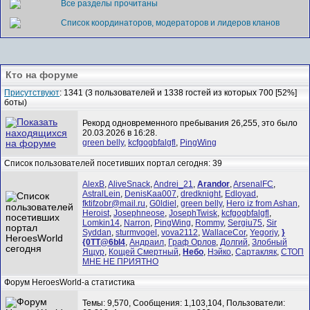
Все разделы прочитаны
Список координаторов, модераторов и лидеров кланов
Кто на форуме
Присутствуют
: 1341 (3 пользователей и 1338 гостей из которых 700 [52%]
боты)
Рекорд одновременного пребывания 26,255, это было
20.03.2026 в 16:28.
green belly
,
kcfgogbfalgfl
,
PingWing
Список пользователей посетивших портал сегодня: 39
AlexB
,
AliveSnack
,
Andrei_21
,
Arandor
,
ArsenalFC
,
AstralLein
,
DenisKaa007
,
dredknight
,
Edloyad
,
fktifzobr@mail.ru
,
G0ldiel
,
green belly
,
Hero iz from Ashan
,
Heroist
,
Josephneose
,
JosephTwisk
,
kcfgogbfalgfl
,
Lomkin14
,
Narron
,
PingWing
,
Rommy
,
Sergiu75
,
Sir
Syddan
,
sturmvogel
,
vova2112
,
WallaceCor
,
Yegoriy
,
}
{0TT@6bI4
,
Андраил
,
Граф Орлов
,
Долгий
,
Злобный
Ящур
,
Кощей Смертный
,
Небо
,
Нэйко
,
Сартакляк
,
СТОП
МНЕ НЕ ПРИЯТНО
Форум HeroesWorld-а статистика
Темы: 9,570, Сообщения: 1,103,104, Пользователи: