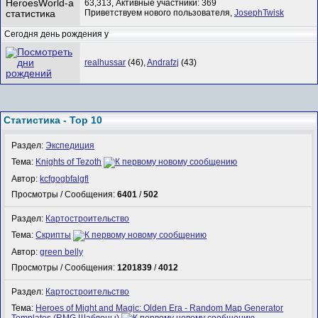
63,313,
Активные участники: 369
Приветствуем нового пользователя,
JosephTwisk
Сегодня день рождения у
realhussar
(46),
Andrafzj
(43)
Статистика - Top 10
Раздел:
Экспедиция
Тема:
Knights of Tezoth
Автор:
kcfgogbfalgfl
Просмотры / Сообщения:
6401
/
502
Раздел:
Картостроительство
Тема:
Скрипты
Автор:
green belly
Просмотры / Сообщения:
1201839
/
4012
Раздел:
Картостроительство
Тема:
Heroes of Might and Magic: Olden Era - Random Map Generator
Templates (RMG Шаблоны)