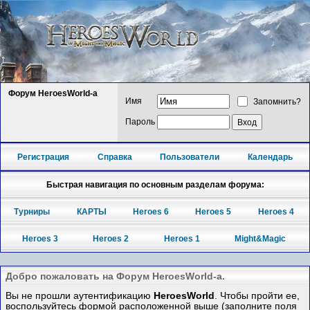
Форум HeroesWorld-а
Имя
Запомнить?
Пароль
Регистрация
Справка
Пользователи
Календарь
Быстрая навигация по основным разделам форума:
Турниры
КАРТЫ
Heroes 6
Heroes 5
Heroes 4
Heroes 3
Heroes 2
Heroes 1
Might&Magic
Добро пожаловать на Форум HeroesWorld-а.
Вы не прошли аутентификацию
HeroesWorld
. Чтобы пройти ее,
воспользуйтесь формой расположенной выше (заполните поля