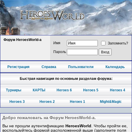
Форум HeroesWorld-а
Имя
Запомнить?
Пароль
Регистрация
Справка
Пользователи
Календарь
Быстрая навигация по основным разделам форума:
Турниры
КАРТЫ
Heroes 6
Heroes 5
Heroes 4
Heroes 3
Heroes 2
Heroes 1
Might&Magic
Добро пожаловать на Форум HeroesWorld-а.
Вы не прошли аутентификацию
HeroesWorld
. Чтобы пройти ее,
воспользуйтесь формой расположенной выше (заполните поля