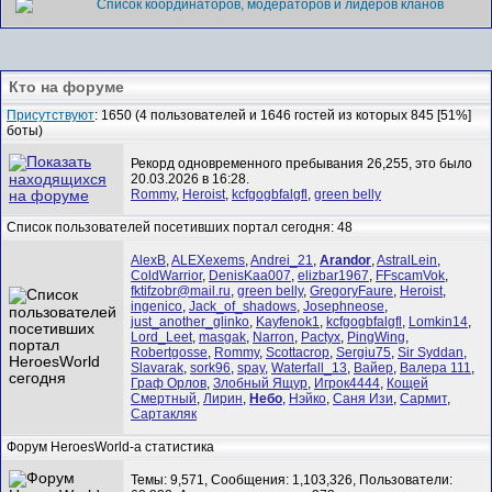
Список координаторов, модераторов и лидеров кланов
Кто на форуме
Присутствуют
: 1650 (4 пользователей и 1646 гостей из которых 845 [51%]
боты)
Рекорд одновременного пребывания 26,255, это было
20.03.2026 в 16:28.
Rommy
,
Heroist
,
kcfgogbfalgfl
,
green belly
Список пользователей посетивших портал сегодня: 48
AlexB
,
ALEXexems
,
Andrei_21
,
Arandor
,
AstralLein
,
ColdWarrior
,
DenisKaa007
,
elizbar1967
,
FFscamVok
,
fktifzobr@mail.ru
,
green belly
,
GregoryFaure
,
Heroist
,
ingenico
,
Jack_of_shadows
,
Josephneose
,
just_another_glinko
,
Kayfenok1
,
kcfgogbfalgfl
,
Lomkin14
,
Lord_Leet
,
masgak
,
Narron
,
Pactyx
,
PingWing
,
Robertgosse
,
Rommy
,
Scottacrop
,
Sergiu75
,
Sir Syddan
,
Slavarak
,
sork96
,
spay
,
Waterfall_13
,
Вайер
,
Валера 111
,
Граф Орлов
,
Злобный Ящур
,
Игрок4444
,
Кощей
Смертный
,
Лирин
,
Небо
,
Нэйко
,
Саня Изи
,
Сармит
,
Сартакляк
Форум HeroesWorld-а статистика
Темы: 9,571, Сообщения: 1,103,326, Пользователи: