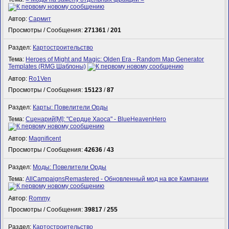
Автор:
Сармит
Просмотры / Сообщения:
271361
/
201
Раздел:
Картостроительство
Тема:
Heroes of Might and Magic: Olden Era - Random Map Generator
Templates (RMG Шаблоны)
Автор:
Ro1Ven
Просмотры / Сообщения:
15123
/
87
Раздел:
Карты: Повелители Орды
Тема:
Сценарий[M]: "Сердце Хаоса" - BlueHeavenHero
Автор:
Magnificent
Просмотры / Сообщения:
42636
/
43
Раздел:
Моды: Повелители Орды
Тема:
AllCampaignsRemastered - Обновленный мод на все Кампании
Автор:
Rommy
Просмотры / Сообщения:
39817
/
255
Раздел:
Картостроительство