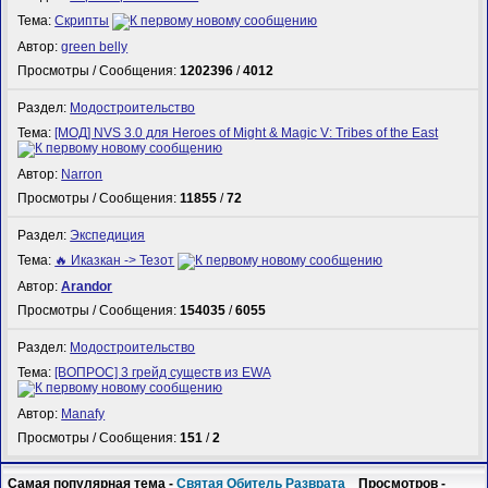
Тема:
Скрипты
Автор:
green belly
Просмотры / Сообщения:
1202396
/
4012
Раздел:
Модостроительство
Тема:
[МОД] NVS 3.0 для Heroes of Might & Magic V: Tribes of the East
Автор:
Narron
Просмотры / Сообщения:
11855
/
72
Раздел:
Экспедиция
Тема:
🔥 Иказкан -> Тезот
Автор:
Arandor
Просмотры / Сообщения:
154035
/
6055
Раздел:
Модостроительство
Тема:
[ВОПРОС] 3 грейд существ из EWA
Автор:
Manafy
Просмотры / Сообщения:
151
/
2
Самая популярная тема -
Святая Обитель Разврата
Просмотров -