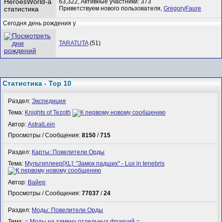
63,322,
Активные участники: 373
Приветствуем нового пользователя,
GregoryFaure
Сегодня день рождения у
TARATUTA
(51)
Статистика - Top 10
Раздел:
Экспедиция
Тема:
Knights of Tezoth
Автор:
AstralLein
Просмотры / Сообщения:
8150
/
715
Раздел:
Карты: Повелители Орды
Тема:
Мультиплеер[XL]: "Замок падших" - Lux in tenebris
Автор:
Вайер
Просмотры / Сообщения:
77037
/
24
Раздел:
Моды: Повелители Орды
Тема:
= Моды на замену отдельных фракций =