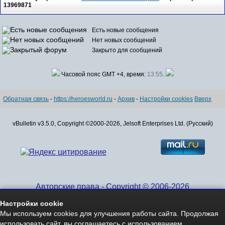
13969871
Есть новые сообщения
Нет новых сообщений
Закрыто для сообщений
Часовой пояс GMT +4, время:
13:55
.
Обратная связь
-
https://heroesworld.ru
-
Архив
-
Настройки cookies
Вверх
vBulletin v3.5.0, Copyright ©2000-2026, Jelsoft Enterprises Ltd. (Русский)
Авторские права - Copyright © 2006-2026
www.HeroesWorld.ru All rights reserved
Настройки cookie
Heroes World (English)
Мы используем cookies для улучшения работы сайта. Продолжая
использовать сайт, вы соглашаетесь с использованием