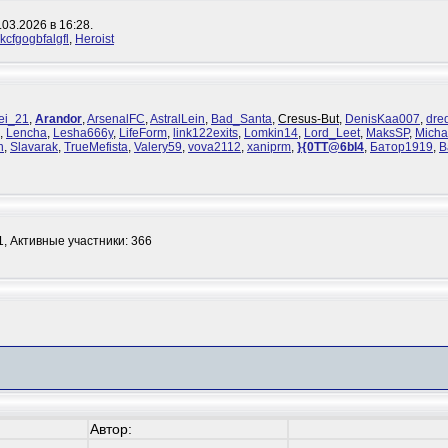
03.2026 в 16:28.
kcfgogbfalgfl
,
Heroist
ei_21
,
Arandor
,
ArsenalFC
,
AstralLein
,
Bad_Santa
,
Cresus-But
,
DenisKaa007
,
dre
,
Lencha
,
Lesha666y
,
LifeForm
,
link122exits
,
Lomkin14
,
Lord_Leet
,
MaksSP
,
Micha
n
,
Slavarak
,
TrueMefista
,
Valery59
,
vova2112
,
xaniprm
,
}{0TT@6bI4
,
Батор1919
,
В
1,
Активные участники: 366
Автор: