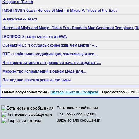
Knights of Tezoth
[МОД] NVS 3.0 для Heroes of Might & Magic V: Tribes of the East
🔥 Иказкан -> Тезот
Heroes of Might and Magic: Olden Era - Random Map Generator Templates
[ВОПРОС] 3 грейд существ из EWA
Сценарий[L]: "Государь скорее жив, чем мёртв" –...
RTF - глобальная модификация, заменяющая все...
Я впервые за много лет решился начать создавать...
Множество исправлений в одном моде для...
Последние просмотренные фильмы
Самая популярная тема -
Святая Обитель Разврата
Просмотров - 13963
Есть новые сообщения
Нет новых сообщений
Закрыто для сообщений