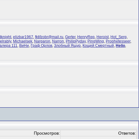
dknight
,
elizbar1967
,
fktifzobr@mail.ru
,
Gerter
,
HenryRep
,
Heroist
,
Hot_Serg
,
elrably
,
Michaelsek
,
Nargaron
,
Narron
,
PhilipPyday
,
PingWing
,
Prophetesseer
,
алера 111
,
ВиНи
,
Граф Орлов
,
Злобный Ящур
,
Кощей Смертный
,
Небо
,
Просмотров:
Ответов: