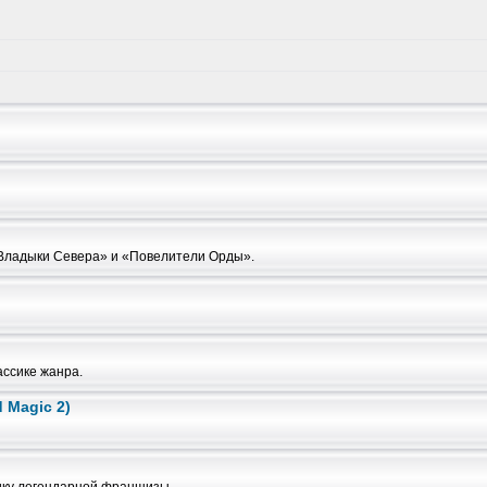
«Владыки Севера» и «Повелители Орды».
ассике жанра.
 Magic 2)
ику легендарной франшизы.