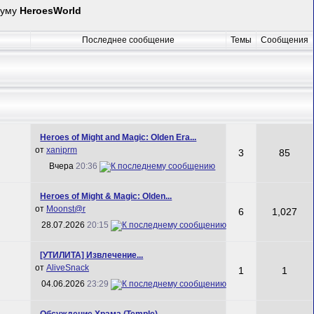
руму
HeroesWorld
Последнее сообщение
Темы
Сообщения
Heroes of Might and Magic: Olden Era...
от
xaniprm
3
85
Вчера
20:36
Heroes of Might & Magic: Olden...
от
Mооnst@r
6
1,027
28.07.2026
20:15
[УТИЛИТА] Извлечение...
от
AliveSnack
1
1
04.06.2026
23:29
Обсуждение Храма (Temple)