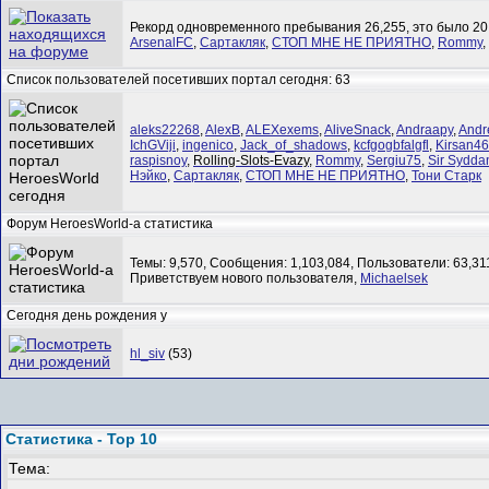
Рекорд одновременного пребывания 26,255, это было 20.
ArsenalFC
,
Сартакляк
,
СТОП МНЕ НЕ ПРИЯТНО
,
Rommy
,
Список пользователей посетивших портал сегодня: 63
aleks22268
,
AlexB
,
ALEXexems
,
AliveSnack
,
Andraapy
,
Andr
IchGViji
,
ingenico
,
Jack_of_shadows
,
kcfgogbfalgfl
,
Kirsan46
raspisnoy
,
Rolling-Slots-Evazy
,
Rommy
,
Sergiu75
,
Sir Sydda
Нэйко
,
Сартакляк
,
СТОП МНЕ НЕ ПРИЯТНО
,
Тони Старк
Форум HeroesWorld-а статистика
Темы: 9,570, Сообщения: 1,103,084, Пользователи: 63,31
Приветствуем нового пользователя,
Michaelsek
Сегодня день рождения у
hl_siv
(53)
Статистика - Top 10
Тема: