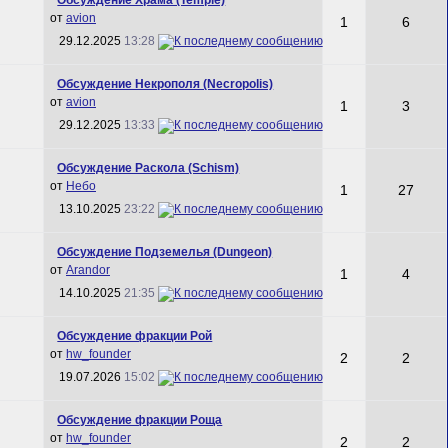
от
avion
1
6
29.12.2025
13:28
Обсуждение Некрополя (Necropolis)
от
avion
1
3
29.12.2025
13:33
Обсуждение Раскола (Schism)
от
Небо
1
27
13.10.2025
23:22
Обсуждение Подземелья (Dungeon)
от
Arandor
1
4
14.10.2025
21:35
Обсуждение фракции Рой
от
hw_founder
2
2
19.07.2026
15:02
Обсуждение фракции Роща
от
hw_founder
2
2