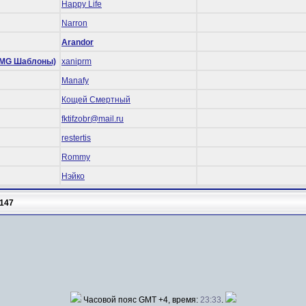
Happy Life
Narron
Arandor
 (RMG Шаблоны)
xaniprm
Manafy
Кощей Смертный
fktifzobr@mail.ru
restertis
Rommy
Нэйко
147
Часовой пояс GMT +4, время:
23:33
.