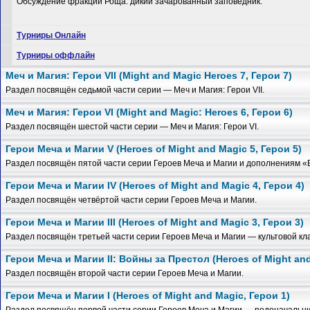
Обсуждение фракции Роща: дикий зачарованный заповедник.
Турниры Онлайн
Турниры оффлайн
Меч и Магия: Герои VII (Might and Magic Heroes 7, Герои 7)
Раздел посвящён седьмой части серии — Меч и Магия: Герои VII.
Меч и Магия: Герои VI (Might and Magic: Heroes 6, Герои 6)
Раздел посвящён шестой части серии — Меч и Магия: Герои VI.
Герои Меча и Магии V (Heroes of Might and Magic 5, Герои 5)
Раздел посвящён пятой части серии Героев Меча и Магии и дополнениям 
Герои Меча и Магии IV (Heroes of Might and Magic 4, Герои 4)
Раздел посвящён четвёртой части серии Героев Меча и Магии.
Герои Меча и Магии III (Heroes of Might and Magic 3, Герои 3)
Раздел посвящён третьей части серии Героев Меча и Магии — культовой кл
Герои Меча и Магии II: Войны за Престол (Heroes of Might and
Раздел посвящён второй части серии Героев Меча и Магии.
Герои Меча и Магии I (Heroes of Might and Magic, Герои 1)
Раздел посвящён первой части серии Героев Меча и Магии — родоначальн