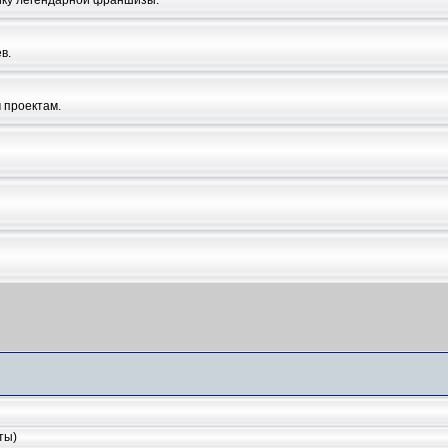
в.
 проектам.
ты)