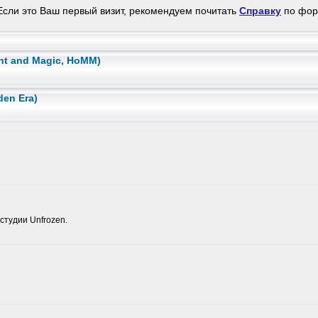
сли это Ваш первый визит, рекомендуем почитать
Справку
по фо
ht and Magic, HoMM)
den Era)
студии Unfrozen.