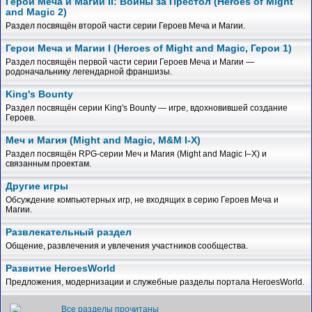
Герои Меча и Магии II: Войны за Престол (Heroes of Might
and Magic 2)
Раздел посвящён второй части серии Героев Меча и Магии.
Герои Меча и Магии I (Heroes of Might and Magic, Герои 1)
Раздел посвящён первой части серии Героев Меча и Магии —
родоначальнику легендарной франшизы.
King's Bounty
Раздел посвящён серии King's Bounty — игре, вдохновившей создание
Героев.
Меч и Магия (Might and Magic, M&M I-X)
Раздел посвящён RPG-серии Меч и Магия (Might and Magic I–X) и
связанным проектам.
Другие игры
Обсуждение компьютерных игр, не входящих в серию Героев Меча и
Магии.
Развлекательный раздел
Общение, развлечения и увлечения участников сообщества.
Развитие HeroesWorld
Предложения, модернизации и служебные разделы портала HeroesWorld.
Все разделы прочитаны