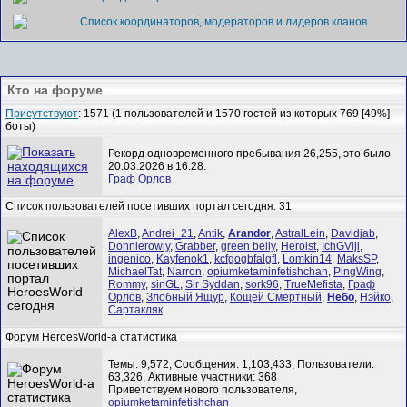
Список координаторов, модераторов и лидеров кланов
Кто на форуме
Присутствуют
: 1571 (1 пользователей и 1570 гостей из которых 769 [49%]
боты)
Рекорд одновременного пребывания 26,255, это было
20.03.2026 в 16:28.
Граф Орлов
Список пользователей посетивших портал сегодня: 31
AlexB
,
Andrei_21
,
Antik
,
Arandor
,
AstralLein
,
Davidjab
,
Donnierowly
,
Grabber
,
green belly
,
Heroist
,
IchGViji
,
ingenico
,
Kayfenok1
,
kcfgogbfalgfl
,
Lomkin14
,
MaksSP
,
MichaelTat
,
Narron
,
opiumketaminfetishchan
,
PingWing
,
Rommy
,
sinGL
,
Sir Syddan
,
sork96
,
TrueMefista
,
Граф
Орлов
,
Злобный Ящур
,
Кощей Смертный
,
Небо
,
Нэйко
,
Сартакляк
Форум HeroesWorld-а статистика
Темы: 9,572, Сообщения: 1,103,433, Пользователи:
63,326,
Активные участники: 368
Приветствуем нового пользователя,
opiumketaminfetishchan