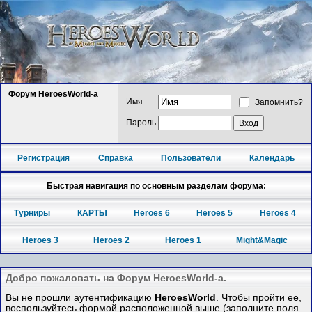
Форум HeroesWorld-а
Имя
Запомнить?
Пароль
Регистрация
Справка
Пользователи
Календарь
Быстрая навигация по основным разделам форума:
Турниры
КАРТЫ
Heroes 6
Heroes 5
Heroes 4
Heroes 3
Heroes 2
Heroes 1
Might&Magic
Добро пожаловать на Форум HeroesWorld-а.
Вы не прошли аутентификацию
HeroesWorld
. Чтобы пройти ее,
воспользуйтесь формой расположенной выше (заполните поля