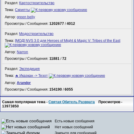
Раздел:
Картостроительство
Тема:
Скрипты
Автор:
green belly
Просмотры / Сообщения:
1202677
/
4012
Раздел:
Модостроительство
Тема:
[МОД] NVS 3.0 для Heroes of Might & Magic V: Tribes of the East
Автор:
Narron
Просмотры / Сообщения:
11881
/
72
Раздел:
Экспедиция
Тема:
🔥 Иказкан -> Тезот
Автор:
Arandor
Просмотры / Сообщения:
154190
/
6055
Самая популярная тема -
Святая Обитель Разврата
Просмотров -
13973850
Есть новые сообщения
Нет новых сообщений
Закрыто для сообщений