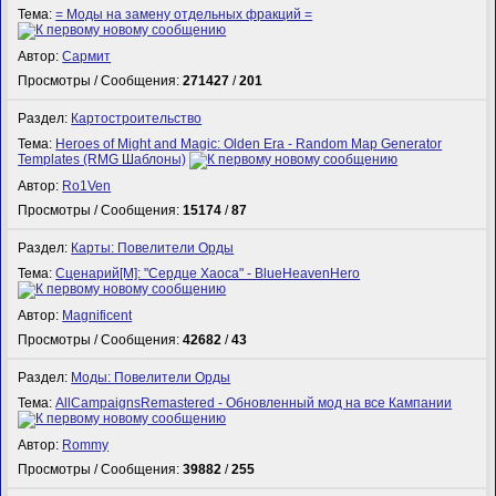
Тема:
= Моды на замену отдельных фракций =
Автор:
Сармит
Просмотры / Сообщения:
271427
/
201
Раздел:
Картостроительство
Тема:
Heroes of Might and Magic: Olden Era - Random Map Generator
Templates (RMG Шаблоны)
Автор:
Ro1Ven
Просмотры / Сообщения:
15174
/
87
Раздел:
Карты: Повелители Орды
Тема:
Сценарий[M]: "Сердце Хаоса" - BlueHeavenHero
Автор:
Magnificent
Просмотры / Сообщения:
42682
/
43
Раздел:
Моды: Повелители Орды
Тема:
AllCampaignsRemastered - Обновленный мод на все Кампании
Автор:
Rommy
Просмотры / Сообщения:
39882
/
255