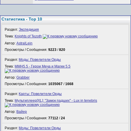
Статистика - Top 10
Раздел:
Экспедиция
Тема:
Knights of Tezoth
Автор:
AstralLein
Просмотры / Сообщения:
9223
/
820
Раздел:
Моды: Повелители Орды
Тема:
MMH5.5 - Герои Меча и Магии 5.5
Автор:
Grabber
Просмотры / Сообщения:
1035067
/
1668
Раздел:
Карты: Повелители Орды
Тема:
Мультиплеер[XL]: "Замок падших" - Lux in tenebris
Автор:
Вайер
Просмотры / Сообщения:
77112
/
24
Раздел:
Моды: Повелители Орды