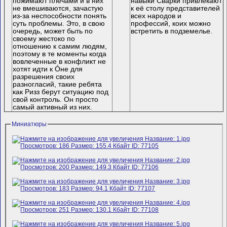
пожимают плечами и в них
навыки Сварки привлекают
не вмешиваются, зачастую
к её столу представителей
из-за неспособности понять
всех народов и
суть проблемы. Это, в свою
профессий, коих можно
очередь, может быть по
встретить в подземелье.
своему жестоко по
отношению к самим людям,
поэтому в те моменты когда
вовлеченные в конфликт не
хотят идти к Óне для
разрешения своих
разногласий, такие ребята
как Ризз берут ситуацию под
свой контроль. Он просто
самый активный из них.
Миниатюры