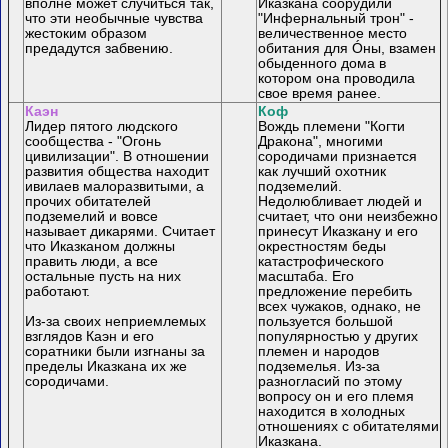
вполне может случиться так,
Иказкана соорудили
что эти необычные чувства
"Инфернальный трон" -
жестоким образом
величественное место
предадутся забвению.
обитания для Óны, взамен
обыденного дома в
котором она проводила
свое время ранее.
Каэн
Коф
Лидер пятого людского
Вождь племени "Когти
сообщества - "Огонь
Дракона", многими
цивилизации". В отношении
сородичами признается
развития общества находит
как лучший охотник
ивилаев малоразвитыми, а
подземелий.
прочих обитателей
Недолюбливает людей и
подземелий и вовсе
считает, что они неизбежно
называет дикарями. Считает
принесут Иказкану и его
что Иказканом должны
окрестностям беды
править люди, а все
катастрофического
остальные пусть на них
масштаба. Его
работают.
предложение перебить
всех чужаков, однако, не
Из-за своих неприемлемых
пользуется большой
взглядов Каэн и его
популярностью у других
соратники были изгнаны за
племен и народов
пределы Иказкана их же
подземелья. Из-за
сородичами.
разногласий по этому
вопросу он и его племя
находится в холодных
отношениях с обитателями
Иказкана.