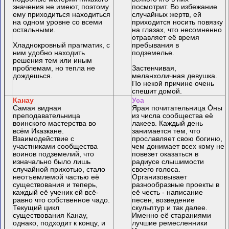
значения не имеют, поэтому
посмотрит. Во избежание
ему приходиться находиться
случайных жертв, ей
на одном уровне со всеми
приходится носить повязку
остальными.
на глазах, что несомненно
отравляет её время
Хладнокровный прагматик, с
пребывания в
ним удобно находить
подземелье.
решения тем или иным
проблемам, но тепла не
Застенчивая,
дождешься.
меланхоличная девушка.
По некой причине очень
спешит домой.
Канау
Уса
Самая видная
Ярая почитательница Óны
преподавательница
из числа сообщества её
воинского мастерства во
лакеев. Каждый день
всём Иказкане.
занимается тем, что
Взаимодействие с
прославляет свою богиню,
участниками сообщества
чем донимает всех кому не
воинов подземелий, что
повезет оказаться в
изначально было лишь
радиусе слышимости
случайной прихотью, стало
своего голоса.
неотъемлемой частью её
Организовывает
существования и теперь,
разнообразные проекты в
каждый её ученик ей всё-
её честь - написание
равно что собственное чадо.
песен, возведение
Текущий цикл
скульптур и так далее.
существования Канау,
Именно её стараниями
однако, подходит к концу, и
лучшие ремесленники