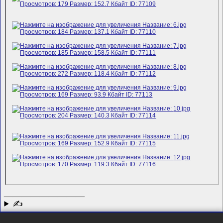
__________________
✍
3
⚖️