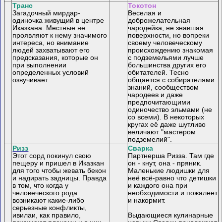
Транс
Токотон
Загадочный мирдар-
Веселая и
одиночка живущий в центре
доброжелательная
Иказкана. Местные не
чародейка, не знавшая
проявляют к нему значимого
поверхности, но вопреки
интереса, но внимание
своему человеческому
людей захватывают его
происхождению знакомая
предсказания, которые он
с подземельями лучше
при выполнении
большинства других его
определенных условий
обитателей. Тесно
озвучивает.
общается с собирателями
знаний, сообществом
чародеев и даже
предпочитающими
одиночество эльмами (не
со всеми). В некоторых
кругах её даже шутливо
величают "мастером
подземелий".
Ризз
Сварка
Этот сорд покинул свою
Партнерша Ризза. Там где
пещеру и пришел в Иказкан
он - кнут, она - пряник.
для того чтобы жевать бекон
Маленькие людишки для
и надирать задницы. Правда
неё всё-равно что детишки
в том, что когда у
и каждого она при
человеческого рода
необходимости и пожалеет
возникают какие-либо
и накормит.
серьезные конфликты,
ивилаи, как правило,
Выдающиеся кулинарные