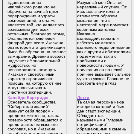
Единственная из
Разумный меч Óны, её
ивилайского рода кто не
неразлучный спутник. От
обречена на вечный цикл
ивилаев значительно
перерождения и утраты
отличается образом
воспоминаний, и она же
мышления, что в
является той, кто делает это
некоторой мере помогает
возможным для всех
коренным жителям
остальных. Благодаря этому,
Иказкана
Óна является ключевой
взаимодействовать и
фигурой для всего Иказкана,
избегать моментов
без которой эта цивилизация
взаимного недопонимания
была бы обречена на полное
как с другими обитателями
вымирание. Древний возраст
подземелий, так и с
наделяет её значительной
прибывшими с
мудростью, но
поверхности людьми. У
невозможность покинуть
последних он по некой
Иказкан и своеобычный
причине вызывает сильное
характер ограничивают
чувство ужаса. Главное не
помощь, на которую от неё
смотреть ему в глаз.
могут рассчитывать
участники экспедиции.
Калейдо Картридж
Летти
Основатель сообщества
Та самая персона из-за
"Собиратели знаний",
истерики которой и был
именует себя лордом -
дан старт экспедиции.
предположительно, так на
Обладает так
поверхности обращаются к
называемыми "глазами
представителям высшего
петрификации",
сословия, но в Иказкане
обращающими в камень
подобные материи никакого
всякого кто в них