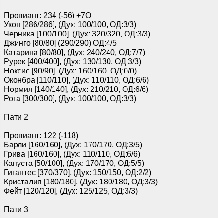
Провиант: 234 (-56) +7О
Укон [286/286], (Дух: 100/100, ОД:3/3)
Черника [100/100], (Дух: 320/320, ОД:3/3)
Джинго [80/80] (290/290) ОД:4/5
Катарина [80/80], (Дух: 240/240, ОД:7/7)
Рурек [400/400], (Дух: 130/130, ОД:3/3)
Ноксис [90/90], (Дух: 160/160, ОД:0/0)
Оконбра [110/110], (Дух: 110/110, ОД:6/6)
Нормия [140/140], (Дух: 210/210, ОД:6/6)
Рога [300/300], (Дух: 100/100, ОД:3/3)
Пати 2
Провиант: 122 (-118)
Барли [160/160], (Дух: 170/170, ОД:3/5)
Грива [160/160], (Дух: 110/110, ОД:6/6)
Капуста [50/100], (Дух: 170/170, ОД:5/5)
Гигантес [370/370], (Дух: 150/150, ОД:2/2)
Кристалия [180/180], (Дух: 180/180, ОД:3/3)
Фейт [120/120], (Дух: 125/125, ОД:3/3)
Пати 3