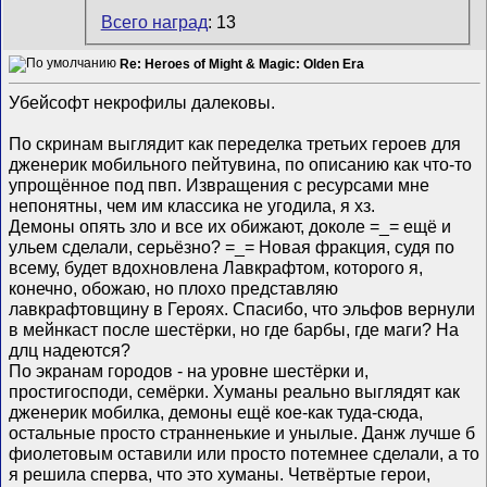
Всего наград
: 13
Re: Heroes of Might & Magic: Olden Era
Убейсофт некрофилы далековы.
По скринам выглядит как переделка третьих героев для
дженерик мобильного пейтувина, по описанию как что-то
упрощённое под пвп. Извращения с ресурсами мне
непонятны, чем им классика не угодила, я хз.
Демоны опять зло и все их обижают, доколе =_= ещё и
ульем сделали, серьёзно? =_= Новая фракция, судя по
всему, будет вдохновлена Лавкрафтом, которого я,
конечно, обожаю, но плохо представляю
лавкрафтовщину в Героях. Спасибо, что эльфов вернули
в мейнкаст после шестёрки, но где барбы, где маги? На
длц надеются?
По экранам городов - на уровне шестёрки и,
простигосподи, семёрки. Хуманы реально выглядят как
дженерик мобилка, демоны ещё кое-как туда-сюда,
остальные просто странненькие и унылые. Данж лучше б
фиолетовым оставили или просто потемнее сделали, а то
я решила сперва, что это хуманы. Четвёртые герои,