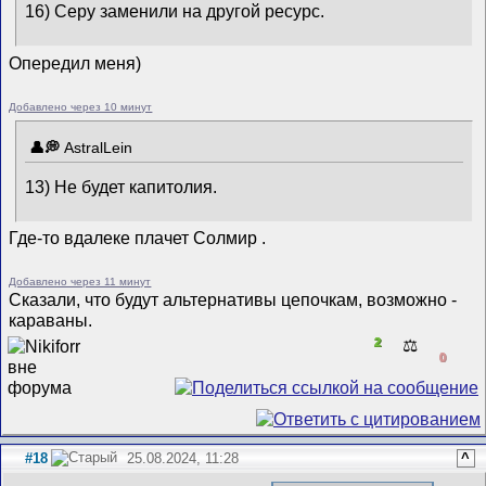
16) Серу заменили на другой ресурс.
Опередил меня)
Добавлено через 10 минут
AstralLein
13) Не будет капитолия.
Где-то вдалеке плачет Солмир
.
Добавлено через 11 минут
Сказали, что будут альтернативы цепочкам, возможно -
караваны.
2
⚖️
0
#18
25.08.2024, 11:28
^