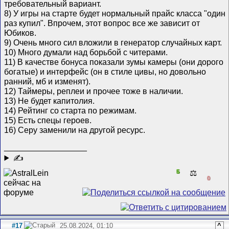
требовательный вариант.
8) У игры на старте будет нормальный прайс класса "один
раз купил". Впрочем, этот вопрос все же зависит от
Юбиков.
9) Очень много сил вложили в генератор случайных карт.
10) Много думали над борьбой с читерами.
11) В качестве бонуса показали зумы камеры (они дорого
богатые) и интерфейс (он в стиле цивы, но довольно
ранний, мб и изменят).
12) Таймеры, реплеи и прочее тоже в наличии.
13) Не будет капитолия.
14) Рейтинг со старта по режимам.
15) Есть спецы героев.
16) Серу заменили на другой ресурс.
__________________
✍
5
⚖️
0
#17
25.08.2024, 01:10
^