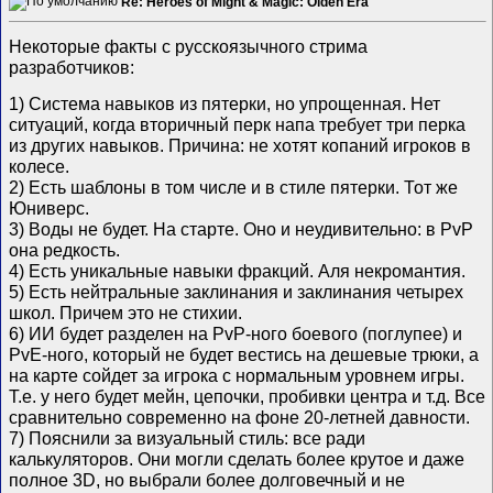
Re: Heroes of Might & Magic: Olden Era
Некоторые факты с русскоязычного стрима
разработчиков:
1) Система навыков из пятерки, но упрощенная. Нет
ситуаций, когда вторичный перк напа требует три перка
из других навыков. Причина: не хотят копаний игроков в
колесе.
2) Есть шаблоны в том числе и в стиле пятерки. Тот же
Юниверс.
3) Воды не будет. На старте. Оно и неудивительно: в PvP
она редкость.
4) Есть уникальные навыки фракций. Аля некромантия.
5) Есть нейтральные заклинания и заклинания четырех
школ. Причем это не стихии.
6) ИИ будет разделен на PvP-ного боевого (поглупее) и
PvE-ного, который не будет вестись на дешевые трюки, а
на карте сойдет за игрока с нормальным уровнем игры.
Т.е. у него будет мейн, цепочки, пробивки центра и т.д. Все
сравнительно современно на фоне 20-летней давности.
7) Пояснили за визуальный стиль: все ради
калькуляторов. Они могли сделать более крутое и даже
полное 3D, но выбрали более долговечный и не