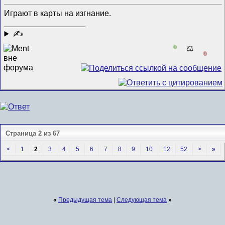
Играют в карты на изгнание.
__________________
✍
0
⚖️
0
Страница 2 из 67
<
1
2
3
4
5
6
7
8
9
10
12
52
>
»
«
Предыдущая тема
|
Следующая тема
»