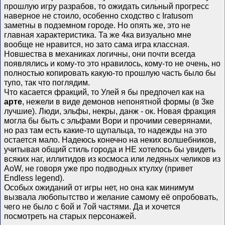
прошлую игру разрабов, то ожидать сильный прогресс
наверное не стоило, особенно сходство с Iratusom
заметны в подземном городе. Но опять же, это не
главная характеристика. Та же 4ка визуально мне
вообще не нравится, но зато сама игра классная.
Новшества в механиках логичны, они почти всегда
появлялись и кому-то это нравилось, кому-то не очень, но
полностью копировать какую-то прошлую часть было бы
тупо, так что поглядим.
Что касается фракций, то Улей я бы предпочел как на
арте
, нежели в виде демонов непонятной формы (в 3ке
лучшие). Люди, эльфы, некры, данж - ок. Новая фракция
могла бы быть с эльфами Вори и прочими северянами,
но раз там есть какие-то щупальца, то надежды на это
остается мало. Надеюсь конечно на неких волшебников,
учитывая общий стиль города и НЕ хотелось бы увидеть
всяких наг, иллитидов из космоса или ледяных челиков из
AoW, не говоря уже про подводных ктулху (привет
Endless legend).
Особых ожиданий от игры нет, но она как минимум
вызвала любопытство и желание самому её опробовать,
чего не было с 6ой и 7ой частями. Да и хочется
посмотреть на старых персонажей.