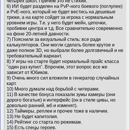
четырех школ. Причем это не стихии.
6) ИИ будет разделен на PvP-ного боевого (поглупее)
и PvE-ного, который не будет вестись на дешевые
трюки, а на карте сойдет за игрока с нормальным
уровнем игры. Т.е. у него будет мейн, цепочки,
пробивки центра и т.д. Все сравнительно современно
на фоне 20-летней давности.
7) Пояснили за визуальный стиль: все ради
калькуляторов. Они могли сделать более крутое и
даже полное 3D, но выбрали более долговечный и не
требовательный вариант.
8) У игры на старте будет нормальный прайс класса
"один раз купил". Впрочем, этот вопрос все же
зависит от Юбиков.
9) Очень много сил вложили в генератор случайных
карт.
10) Много думали над борьбой с читерами.
11) В качестве бонуса показали зумы камеры (они
дорого богатые) и интерфейс (он в стиле цивы, но
довольно ранний, мб и изменят).
12) Таймеры, реплеи и прочее тоже в наличии.
13) Не будет капитолия.
14) Рейтинг со старта по режимам.
15) Есть спецы героев.