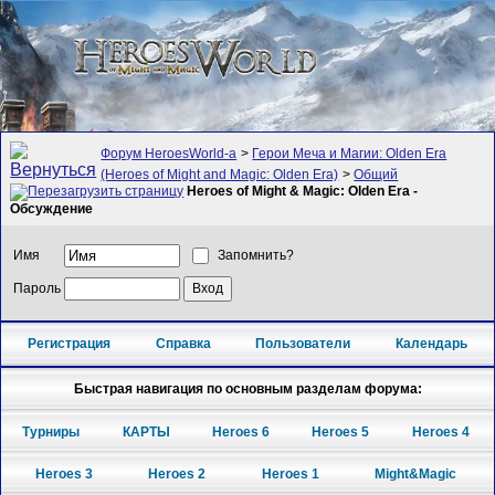
Форум HeroesWorld-а
>
Герои Меча и Магии: Olden Era
(Heroes of Might and Magic: Olden Era)
>
Общий
Heroes of Might & Magic: Olden Era -
Обсуждение
Имя
Запомнить?
Пароль
Регистрация
Справка
Пользователи
Календарь
Быстрая навигация по основным разделам форума:
Турниры
КАРТЫ
Heroes 6
Heroes 5
Heroes 4
Heroes 3
Heroes 2
Heroes 1
Might&Magic