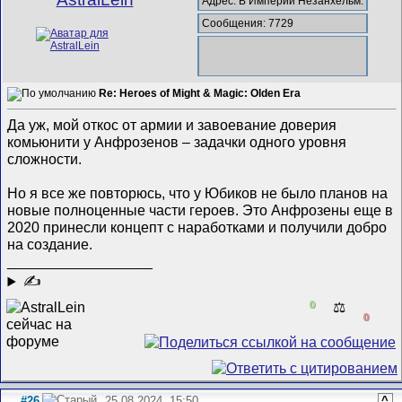
Адрес: В Империи Незанхельм.
Сообщения: 7729
Re: Heroes of Might & Magic: Olden Era
Да уж, мой откос от армии и завоевание доверия
комьюнити у Анфрозенов – задачки одного уровня
сложности.
Но я все же повторюсь, что у Юбиков не было планов на
новые полноценные части героев. Это Анфрозены еще в
2020 принесли концепт с наработками и получили добро
на создание.
__________________
✍
0
⚖️
0
#26
25.08.2024, 15:50
^