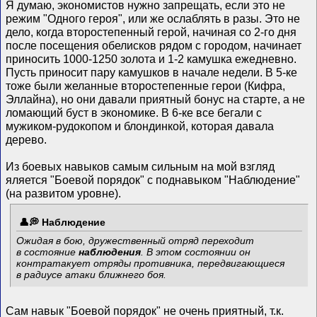
Я думаю, экономистов нужно запрещать, если это не
режим "Одного героя", или же ослаблять в разы. Это не
дело, когда второстепенный герой, начиная со 2-го дня
после посещения обелисков рядом с городом, начинает
приносить 1000-1250 золота и 1-2 камушка ежедневно.
Пусть приносит пару камушков в начале недели. В 5-ке
тоже были желанные второстепенные герои (Кифра,
Эллайна), но они давали приятный бонус на старте, а не
ломающий буст в экономике. В 6-ке все бегали с
мужиком-рудокопом и блондинкой, которая давала
дерево.
Из боевых навыков самым сильным на мой взгляд
яляется "Боевой порядок" с поднавыком "Наблюдение"
(на развитом уровне).
Наблюдение
Ожидая в бою, дружественный отряд переходит
в состояние
наблюдения
. В этом состоянии он
контратакует отряды противника, передвигающиеся
в радиусе атаки ближнего боя.
Сам навык "Боевой порядок" не очень приятный, т.к.