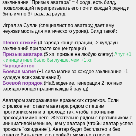
заклинания "Призыв аватара" = 4 хода, есть билд,
позволяющий перепризывать его почти каждый раунд и
бить им по 3+ раза за раунд.
Играл за Сулли (специалист по аватару, дает ему
неуязвимость для магического урона). Билд такой:
Шёпот стихий
(4 заряда концентрации, -2 кулдаун
заклинаний при трате концентрации)
Призыв аватара
(5 хп, призыв на любую клетку)
// тут +1
к инициативе было бы лучше, чем +1 хп
Чародейство
Боевая магия
(+1 сила магии за каждое заклинание, -1
кулдаун всех заклинаний)
Боевой порядок
(Наблюдение, генерация 2 полных
зарядов концентрации каждый раунд)
Аватаром загораживаем вражеских стрелков. Если
стрелков нет, ставим аватара рядом с пешим
противником или в проходе так, чтобы противник
проходил мимо него. Желательно рядом с противником с
инициативой меньше, чем у аватара (чтобы аватар успел
прожать "ожидание"). Аватар будет бесплатно и без
ответки бить всех, кто пройдёт мимо него после