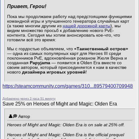
Привет, Герои!
Пока мы продолжаем работу над предстоящими функциями
командной игры и улучшенного генератора случайных карт
(а также многим другим из
нашей дорожной карты
), мы
видим множество просьб к добавлению нового PvE-
контента. Сегодня мы хотим анонсировать кое-что, что
готовили всё это время:
Мы с гордостью объявляем, что
«Таинственный остров»
— одна из самых популярных карт для Heroes III среди
поклонников PvE, вдохновлённая романом Жюля Верна и
созданная
Papyjama
— появится в Olden Era вместе со
своим автором, который присоединяется к нам в качестве
нового
дизайнера игровых уровней
!
https://steamcommunity.com/games/310...89579400709948
Добавлено через 2 часа 51 минуту
Save 25% on Heroes of Might and Magic: Olden Era
Автор
Heroes of Might and Magic: Olden Era is on sale at 25% off.
Heroes of Might and Magic: Olden Era is the official prequel