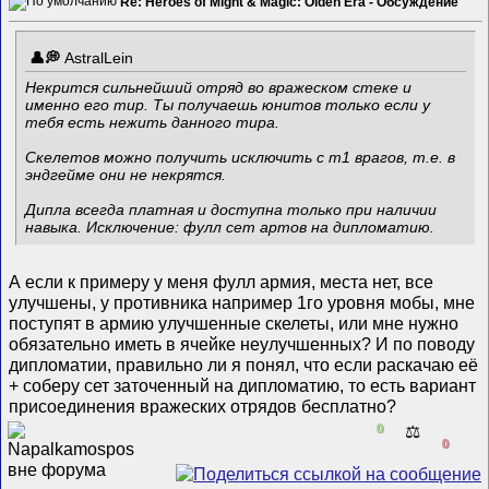
Re: Heroes of Might & Magic: Olden Era - Обсуждение
AstralLein
Некрится сильнейший отряд во вражеском стеке и
именно его тир. Ты получаешь юнитов только если у
тебя есть нежить данного тира.
Скелетов можно получить исключить с т1 врагов, т.е. в
эндгейме они не некрятся.
Дипла всегда платная и доступна только при наличии
навыка. Исключение: фулл сет артов на дипломатию.
А если к примеру у меня фулл армия, места нет, все
улучшены, у противника например 1го уровня мобы, мне
поступят в армию улучшенные скелеты, или мне нужно
обязательно иметь в ячейке неулучшенных? И по поводу
дипломатии, правильно ли я понял, что если раскачаю её
+ соберу сет заточенный на дипломатию, то есть вариант
присоединения вражеских отрядов бесплатно?
0
⚖️
0