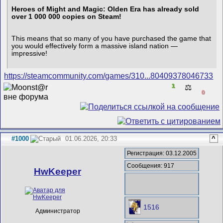
Heroes of Might and Magic: Olden Era has already sold
over 1 000 000 copies on Steam!
This means that so many of you have purchased the game that
you would effectively form a massive island nation —
impressive!
https://steamcommunity.com/games/310...80409378046733
1
⚖️
0
#1000
01.06.2026, 20:33
^
Регистрация: 03.12.2005
Сообщения: 917
HwKeeper
1516
Администратор