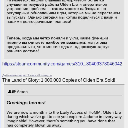
Разумеется, нашим главным приоритетом остаётся
улучшение текущей работы Olden Era и оперативное
устранение проблем — как вы можете наблюдать по
регулярным обновлениям игры, которые мы не перестанем
выпускать. Однако сегодня мы хотим поделиться с вами и
нашими долгосрочными планами!
Теперь, когда мы чётко поняли и учли, какие функции
именно вы считаете
наиболее важными
, мы готовы
представить то, чего многие ждали: «дорожную карту»
раннего доступа!
https://steamcommunity.com/games/310...80409378046042
Добавлено через 3 часа 42 минуты
The Land of Glory: 1,000,000 Copies of Olden Era Sold!
Автор
Greetings heroes!
We are now a month into the Early Access of HoMM: Olden Era
during which we’ve got to see you explore Jadame in every way
imaginable! However, there's something you have done that
has completely blown us away: