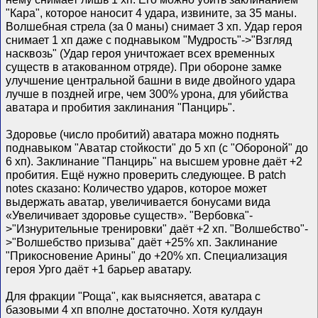
"Кара", которое наносит 4 удара, извините, за 35 маны.
Волшебная стрела (за 0 маны) снимает 3 хп. Удар героя
снимает 1 хп даже с поднавыком "Мудрость"->"Взгляд
насквозь" (Удар героя уничтожает всех временных
существ в атакованном отряде). При обороне замке
улучшение центральной башни в виде двойного удара
лучше в поздней игре, чем 300% урона, для убийства
аватара и пробития заклинания "Панцирь".
Здоровье (число пробитий) аватара можно поднять
поднавыком "Аватар стойкости" до 5 хп (с "Обороной" до
6 хп). Заклинание "Панцирь" на высшем уровне даёт +2
пробития. Ещё нужно проверить следующее. В patch
notes сказано: Количество ударов, которое может
выдержать аватар, увеличивается бонусами вида
«Увеличивает здоровье существ». "Вербовка"-
>"Изнурительные тренировки" даёт +2 хп. "Волшебство"-
>"Волшебство призыва" даёт +25% хп. Заклинание
"Прикосновение Арины" до +20% хп. Специализация
героя Урго даёт +1 барьер аватару.
Для фракции "Роща", как выясняется, аватара с
базовыми 4 хп вполне достаточно. Хотя кулдаун