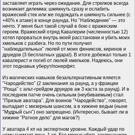
заставляет играть через ожидание. Для стрелков всегда
возникает дилемма: шмякнуть сразу и ослабить
вражеский стек или же подождать и шмякнуть сильнее (с
+40% к атаке) в конце раунда. Но "Наблюдение" — это
нечто. У меня был такой случай в бою с вражеским
героем. Вражеский отряд Кавалерии (численностью 12)
хотел прорваться внутрь моей расстановки и убить моих
хмельков с разбега. Но по пути получил
"наблюдательных" люлей от моих фениксов, киринов и
друидов (3 бесплатных удара!). В итоге добежал только 1
кавалерист и погиб от люлей хмельков. Надеюсь, они
этот поднавык уберут/понерфят.
Из магических навыков безальтернативным яляется
"Чародейство" (2 заклинания за раунд, а у фракции
"Роща" с альт-грейдом друидов аж 3 каста за раунд). И в
последнем патче очень сильным (неубиваемым) стал
"Призыв аватара". Для воинов "Чародейство", говорят,
выпадает с мизерным шансом, а в хижине ведьм (ныне
"Мудрый сыч") оно запрещено. (Интересно, бывает ли в
хижине "Ратное дело" для магов?)
У аватара 4 хп на экспертном уровне. Каждый удар по
нему снимает лишь 1 хп. Его можно убить заклинанием