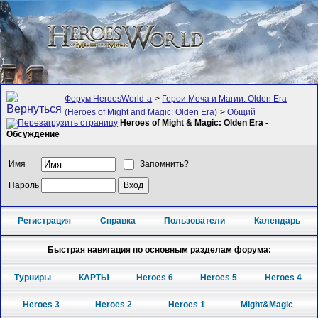
Форум HeroesWorld-а
>
Герои Меча и Магии: Olden Era
(Heroes of Might and Magic: Olden Era)
>
Общий
Heroes of Might & Magic: Olden Era -
Обсуждение
Имя
Запомнить?
Пароль
Регистрация
Справка
Пользователи
Календарь
Быстрая навигация по основным разделам форума:
Турниры
КАРТЫ
Heroes 6
Heroes 5
Heroes 4
Heroes 3
Heroes 2
Heroes 1
Might&Magic