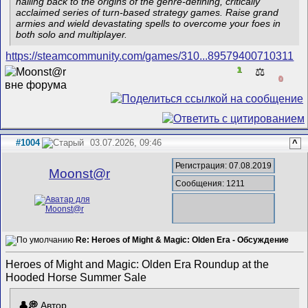
hailing back to the origins of the genre-defining, critically
acclaimed series of turn-based strategy games. Raise grand
armies and wield devastating spells to overcome your foes in
both solo and multiplayer.
https://steamcommunity.com/games/310...89579400710311
1
⚖️
0
#1004
03.07.2026, 09:46
^
Регистрация: 07.08.2019
Mооnst@r
Сообщения: 1211
Re: Heroes of Might & Magic: Olden Era - Обсуждение
Heroes of Might and Magic: Olden Era Roundup at the
Hooded Horse Summer Sale
Автор