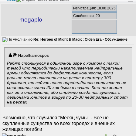
Регистрация: 18.08.2025
Сообщения: 20
megaplo
Re: Heroes of Might & Magic: Olden Era - Обсуждение
Napalkamospos
Ребят столкнулся в одиночной игре с компом с такой
темой что периодически накапливаемые нейтральные
армии обнуляются до дефолтных количеств, если
раньше могла накопиться на респе к примеру 300
драконов, то сейчас после определённого количества их
становится снова 20 как было в начале. Кто-то знает
как это отключить, ибо стрёмно когда ты гуляешь с
легионами юнитов а вокруг по 20-30 нейтральных стоят
на респах
Возможно, что случился "Месяц чумы" - Все не
скупленные существа во всех городах и внешних
жилищах погибли
0
⚖️