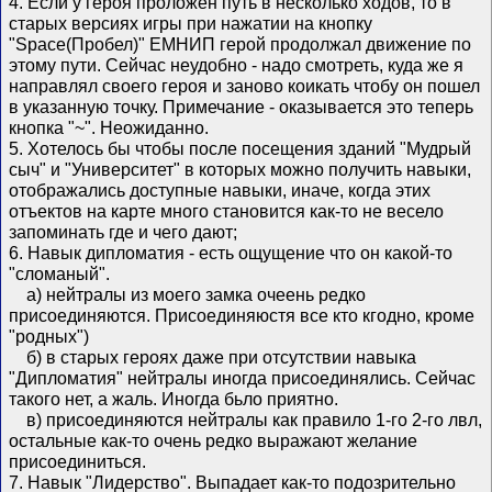
4. Если у героя проложен путь в несколько ходов, то в
старых версиях игры при нажатии на кнопку
"Space(Пробел)" ЕМНИП герой продолжал движение по
этому пути. Сейчас неудобно - надо смотреть, куда же я
направлял своего героя и заново коикать чтобу он пошел
в указанную точку. Примечание - оказывается это теперь
кнопка "~". Неожиданно.
5. Хотелось бы чтобы после посещения зданий "Мудрый
сыч" и "Университет" в которых можно получить навыки,
отображались доступные навыки, иначе, когда этих
отъектов на карте много становится как-то не весело
запоминать где и чего дают;
6. Навык дипломатия - есть ощущение что он какой-то
"сломаный".
а) нейтралы из моего замка очеень редко
присоединяются. Присоединяюстя все кто кгодно, кроме
"родных")
б) в старых героях даже при отсутствии навыка
"Дипломатия" нейтралы иногда присоединялись. Сейчас
такого нет, а жаль. Иногда бьло приятно.
в) присоединяются нейтралы как правило 1-го 2-го лвл,
остальные как-то очень редко выражают желание
присоединиться.
7. Навык "Лидерство". Выпадает как-то подозрительно