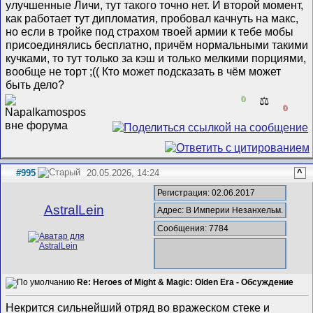
улучшенные Личи, тут такого точно нет. И второй момент,
как работает тут дипломатия, пробовал качнуть на макс,
но если в тройке под страхом твоей армии к тебе мобы
присоединялись бесплатно, причём нормальными такими
кучками, то тут только за кэш и только мелкими порциями,
вообще не торт ;(( Кто может подсказать в чём может
быть дело?
0
⚖️
0
#995
20.05.2026, 14:24
^
Регистрация: 02.06.2017
AstralLein
Адрес: В Империи Незанхельм.
Сообщения: 7784
Re: Heroes of Might & Magic: Olden Era - Обсуждение
Некрится сильнейший отряд во вражеском стеке и