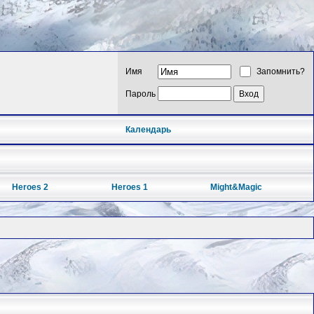
Имя
Запомнить?
Пароль
Календарь
Heroes 2
Heroes 1
Might&Magic