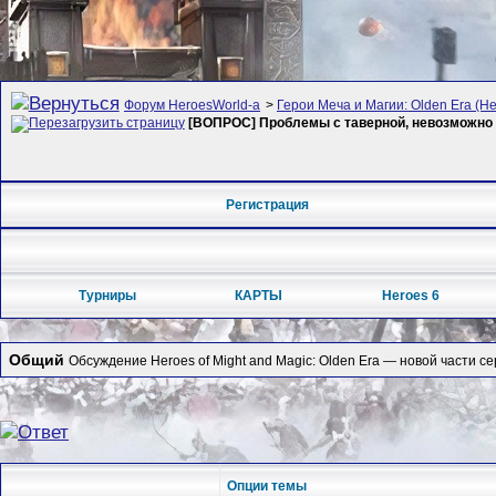
Форум HeroesWorld-а
>
Герои Меча и Магии: Olden Era (Her
[ВОПРОС] Проблемы с таверной, невозможно 
Регистрация
Турниры
КАРТЫ
Heroes 6
Общий
Обсуждение Heroes of Might and Magic: Olden Era — новой части се
Опции темы