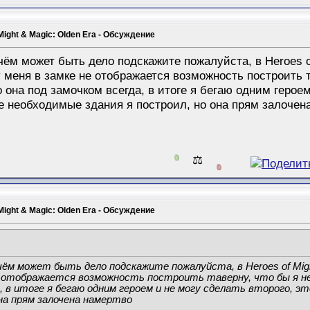
Might & Magic: Olden Era - Обсуждение
чём может быть дело подскажите пожалуйста, в Heroes of
 меня в замке не отображается возможность построить т
о она под замочком всегда, в итоге я бегаю одним героем
се необходимые здания я построил, но она прям залочен
0
⚖️
0
Might & Magic: Olden Era - Обсуждение
чём может быть дело подскажите пожалуйста, в Heroes of Migh
не отображается возможность построить таверну, что бы я не
а, в итоге я бегаю одним героем и не могу сделать второго, э
она прям залочена намертво