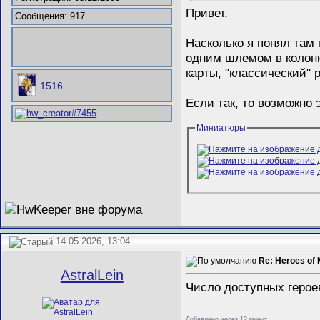
Привет.
Сообщения: 917
Насколько я понял там 
одним шлемом в колонке
карты, "классический" 
1516
Если так, то возможно э
Миниатюры
14.05.2026, 13:04
Re: Heroes of 
AstralLein
Число доступных героев
Добавлено через 12 минут