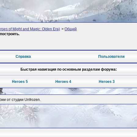
oes of Might and Magic: Olden Era)
>
Общий
построить.
Справка
Пользователи
Быстрая навигация по основным разделам форума:
Heroes 5
Heroes 4
Heroes 3
рии от студии Unfrozen.