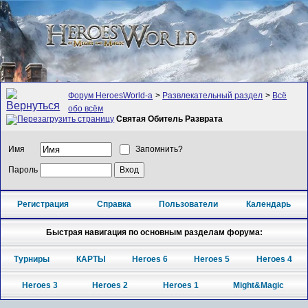
Форум HeroesWorld-а
>
Развлекательный раздел
>
Всё
обо всём
Святая Обитель Разврата
Имя
Запомнить?
Пароль
Регистрация
Справка
Пользователи
Календарь
Быстрая навигация по основным разделам форума:
Турниры
КАРТЫ
Heroes 6
Heroes 5
Heroes 4
Heroes 3
Heroes 2
Heroes 1
Might&Magic