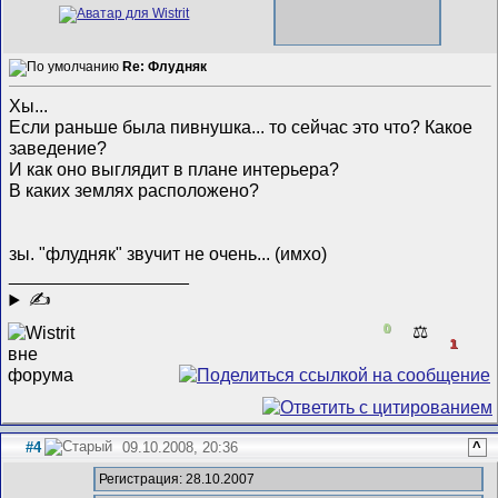
Re: Флудняк
Хы...
Если раньше была пивнушка... то сейчас это что? Какое
заведение?
И как оно выглядит в плане интерьера?
В каких землях расположено?
зы. "флудняк" звучит не очень... (имхо)
__________________
✍
0
⚖️
1
#4
09.10.2008, 20:36
^
Регистрация: 28.10.2007