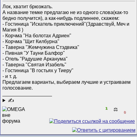
Лок, хватит брюзжать.
А название темке предлагаю не из одного слова(как-то
бедно получится), а как-нибудь подлиннее, скажем:
- Гостиница "Искатель приключений"(Здравствуй, Меч и
Магия 8
)
- Корчма "На болотах Адриен"
- Корчма "Щит Килбурна"
- Таверна "Жемчужина Стэдвика"
- Пивная "У Тауни Балфор"
- Отель "Радушие Арканума"
- Таверна "Святая Изабель"
- Гостиница "В гостьях у Тиеру"
- и т. д.
Предлагаем варианты, выбираем лучшие и устраиваем
голосование.
__________________
✍
1
⚖️
0