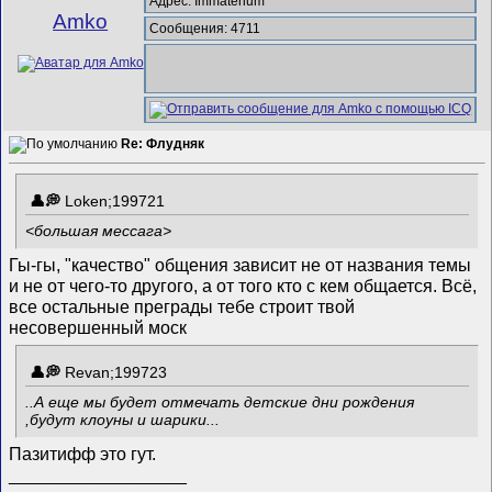
Адрес: Immaterium
Amko
Сообщения: 4711
Re: Флудняк
Loken;199721
<большая мессага>
Гы-гы, "качество" общения зависит не от названия темы
и не от чего-то другого, а от того кто с кем общается. Всё,
все остальные преграды тебе строит твой
несовершенный моск
Revan;199723
..А еще мы будет отмечать детские дни рождения
,будут клоуны и шарики...
Пазитифф это гут.
__________________