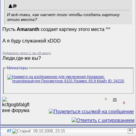
И всё-таки, как насчет того чтобы создать картину
этого места?
Пусть
Amaranth
создает картину этого места ^^
А я буду служанкой xDDD
Добавлено через 1 час 45 минут
Люди,где-же вы?
Миниатюры
0
⚖️
0
#7
09.10.2008, 23:15
^