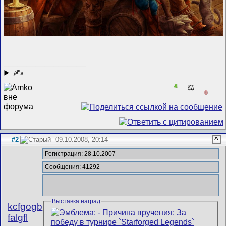
__________________
✍
4
⚖️
0
#2
09.10.2008, 20:14
^
Регистрация: 28.10.2007
Сообщения: 41292
Выставка наград
kcfgogb
falgfl