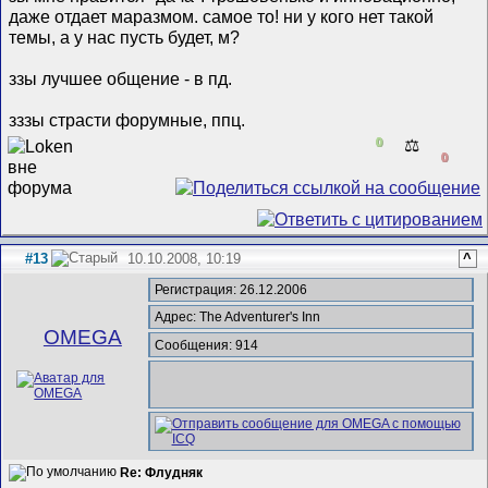
даже отдает маразмом. самое то! ни у кого нет такой
темы, а у нас пусть будет, м?
ззы лучшее общение - в пд.
зззы страсти форумные, ппц.
0
⚖️
0
#13
10.10.2008, 10:19
^
Регистрация: 26.12.2006
Адрес: The Adventurer's Inn
ОMEGA
Сообщения: 914
Re: Флудняк