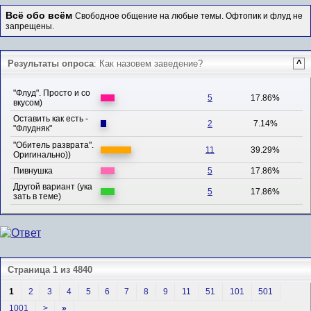
Всё обо всём
Свободное общение на любые темы. Офтопик и флуд не
запрещены.
Результаты опроса
: Как назовем заведение?
^
"Флуд". Просто и со
5
17.86%
вкусом)
Оставить как есть -
2
7.14%
"Флудняк"
"Обитель разврата".
11
39.29%
Оригинально))
Пивнушка
5
17.86%
Другой вариант (ука
5
17.86%
зать в теме)
Страница 1 из 4840
1
2
3
4
5
6
7
8
9
11
51
101
501
1001
>
»