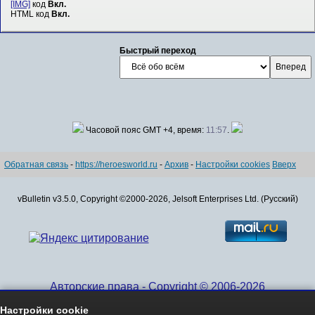
[IMG]
код
Вкл.
HTML код
Вкл.
Быстрый переход
Часовой пояс GMT +4, время:
11:57
.
Обратная связь
-
https://heroesworld.ru
-
Архив
-
Настройки cookies
Вверх
vBulletin v3.5.0, Copyright ©2000-2026, Jelsoft Enterprises Ltd. (Русский)
Авторские права - Copyright © 2006-2026
www.HeroesWorld.ru All rights reserved
Настройки cookie
Heroes World (English)