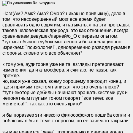
Re: Флудняк
Назг(Ам? Амк? Ама? Омар?
никак не привыкну), дело в
том, что несовершенный мозг все время будет
сравнивать одно с другим, и натыкаться на эти преграды.
такова человеческая природа. это как отношения. всегда
сравниваем девушек/парней/о_О с первым опытом.
*тут мы обычно глубокомысленно и безапелляционно
изрекаем: "психология!", одновременно разводя руками в
стороны, словно это все объясняет*
к тому же, аудитория уже не та, взгляды претерпевают
изменения, да и атмосфера, я считаю, не такая, как
прежде.
но, как я уже сказал, всему хорошему приходит конец, и
где я прямым текстом написал, что это очень плохо?
*тут некоторые дебилы начинают вращать кистями рук и
непонятным глупым тоном говорят "все течет, все
меняетса!!", так как это очень круто*
я бы поразвез эти низкого философского пошиба сопли и
побрюзжал бы в теме с опросом, но ее зачем-то закрыли.
зы мне нравится "дача". трэшовенько и инновационно,