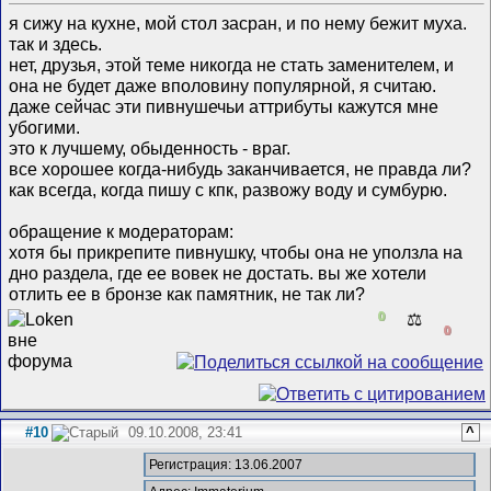
я сижу на кухне, мой стол засран, и по нему бежит муха.
так и здесь.
нет, друзья, этой теме никогда не стать заменителем, и
она не будет даже вполовину популярной, я считаю.
даже сейчас эти пивнушечьи аттрибуты кажутся мне
убогими.
это к лучшему, обыденность - враг.
все хорошее когда-нибудь заканчивается, не правда ли?
как всегда, когда пишу с кпк, развожу воду и сумбурю.
обращение к модераторам:
хотя бы прикрепите пивнушку, чтобы она не уползла на
дно раздела, где ее вовек не достать. вы же хотели
отлить ее в бронзе как памятник, не так ли?
0
⚖️
0
#10
09.10.2008, 23:41
^
Регистрация: 13.06.2007