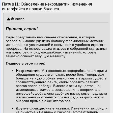
Патч #11: Обновление некромантии, изменения
интерфейса и правки баланса
Автор
Привет, герои!
Рады представить вам свежее обновление, в котором
особое внимание уделено балансу фракционных механик,
исправлению уязвимостей и повышению удобства игрового
процесса. На основе ваших отзывов и собранной статистики
мы подготовили ряд масштабных изменений, которые
заметно освежат текущую метаигру.
Главное в этом патче:
Некромантия.
Мы полностью переработали алгоритм
обращения существ в нежить после боя. Теперь вам
больше не нужно обязательно иметь в армии существ
соответствующего ранга, чтобы обратить павших
врагов после победы. Вместе с этим существенно
изменилась стоимость воскрешения в энергии, а в
интерфейс добавлены удобные визуальные подсказки
и возможность отменить призыв ради некротической
энергии прямо в окне итогов боя.
Другие фракционные навыки.
Изменения затронули
«Причастие к Бездне» у Раскола (эффект теперь