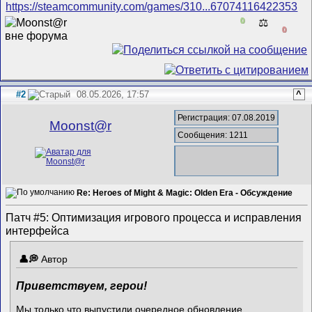
https://steamcommunity.com/games/310...67074116422353
0
⚖️
0
#2
08.05.2026, 17:57
^
Регистрация: 07.08.2019
Mооnst@r
Сообщения: 1211
Re: Heroes of Might & Magic: Olden Era - Обсуждение
Патч #5: Оптимизация игрового процесса и исправления
интерфейса
Автор
Приветствуем, герои!
Мы только что выпустили очередное обновление,