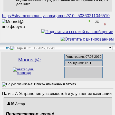
подключением» в ряде случаев не отображался игрок
для кика.
https://steamcommunity.com/games/310...50360211046510
1
⚖️
0
#5
21.05.2026, 19:41
^
Регистрация: 07.08.2019
Mооnst@r
Сообщения: 1211
Re: Список изменений в патчах
Патч #7: Устранение уязвимостей и улучшение кампании
Автор
Приветствуем, герои!