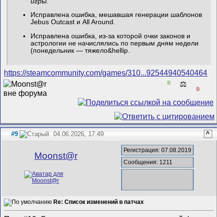
игры.
Исправлена ошибка, мешавшая генерации шаблонов
Jebus Outcast и All Around.
Исправлена ошибка, из-за которой очки законов и
астрологии не начислялись по первым дням недели
(понедельник — тяжело&hellip
.
https://steamcommunity.com/games/310...92544940540464
0
⚖️
0
#9
04.06.2026, 17:49
^
Регистрация: 07.08.2019
Mооnst@r
Сообщения: 1211
Re: Список изменений в патчах