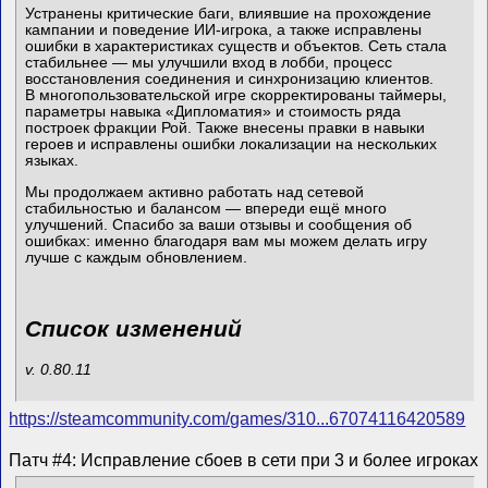
Устранены критические баги, влиявшие на прохождение
кампании и поведение ИИ-игрока, а также исправлены
ошибки в характеристиках существ и объектов. Сеть стала
стабильнее — мы улучшили вход в лобби, процесс
восстановления соединения и синхронизацию клиентов.
В многопользовательской игре скорректированы таймеры,
параметры навыка «Дипломатия» и стоимость ряда
построек фракции Рой. Также внесены правки в навыки
героев и исправлены ошибки локализации на нескольких
языках.
Мы продолжаем активно работать над сетевой
стабильностью и балансом — впереди ещё много
улучшений. Спасибо за ваши отзывы и сообщения об
ошибках: именно благодаря вам мы можем делать игру
лучше с каждым обновлением.
Список изменений
v. 0.80.11
https://steamcommunity.com/games/310...67074116420589
Патч #4: Исправление сбоев в сети при 3 и более игроках