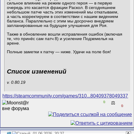
сильное влияние на режим одного героя — в первую
очередь это касается фракции Раскол. В сегодняшнем
небольшом патче часть этих изменений мы откатываем,
а часть корректируем в соответствии с нашим видением
баланса. Параллельно с этим мы досрочно внедряем
запланированные на будущее улучшения для Роя.
Также в обновление вошли исправления ошибок (включая
те, что принёс сам патч 8) и усиление Подземелья на
арене.
Полные заметки к патчу — ниже. Удачи на поле боя!
Список изменений
v. 0.80.19
https://steamcommunity.com/games/310...80409378049337
0
⚖️
0
#8
01.06.2026, 20:37
^