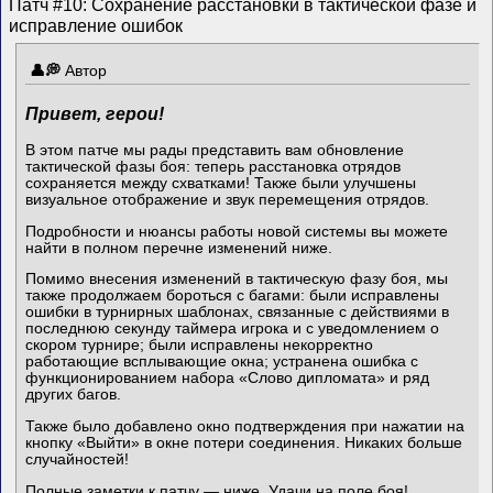
Патч #10: Сохранение расстановки в тактической фазе и
исправление ошибок
Автор
Привет, герои!
В этом патче мы рады представить вам обновление
тактической фазы боя: теперь расстановка отрядов
сохраняется между схватками! Также были улучшены
визуальное отображение и звук перемещения отрядов.
Подробности и нюансы работы новой системы вы можете
найти в полном перечне изменений ниже.
Помимо внесения изменений в тактическую фазу боя, мы
также продолжаем бороться с багами: были исправлены
ошибки в турнирных шаблонах, связанные с действиями в
последнюю секунду таймера игрока и с уведомлением о
скором турнире; были исправлены некорректно
работающие всплывающие окна; устранена ошибка с
функционированием набора «Слово дипломата» и ряд
других багов.
Также было добавлено окно подтверждения при нажатии на
кнопку «Выйти» в окне потери соединения. Никаких больше
случайностей!
Полные заметки к патчу — ниже. Удачи на поле боя!