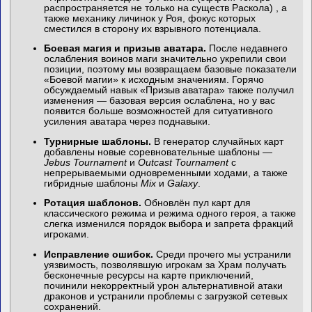
распространяется не только на существ Раскола) , а
также механику личинок у Роя, фокус которых
сместился в сторону их взрывного потенциала.
Боевая магия и призыв аватара.
После недавнего
ослабления воинов маги значительно укрепили свои
позиции, поэтому мы возвращаем базовые показатели
«Боевой магии» к исходным значениям. Горячо
обсуждаемый навык «Призыв аватара» также получил
изменения — базовая версия ослаблена, но у вас
появится больше возможностей для ситуативного
усиления аватара через поднавыки.
Турнирные шаблоны.
В генератор случайных карт
добавлены новые соревновательные шаблоны —
Jebus Tournament
и
Outcast Tournament
с
непрерываемыми одновременными ходами, а также
гибридные шаблоны
Mix
и
Galaxy
.
Ротация шаблонов.
Обновлён пул карт для
классического режима и режима одного героя, а также
слегка изменился порядок выбора и запрета фракций
игроками.
Исправление ошибок.
Среди прочего мы устранили
уязвимость, позволявшую игрокам за Храм получать
бесконечные ресурсы на карте приключений,
починили некорректный урон альтернативной атаки
драконов и устранили проблемы с загрузкой сетевых
сохранений.