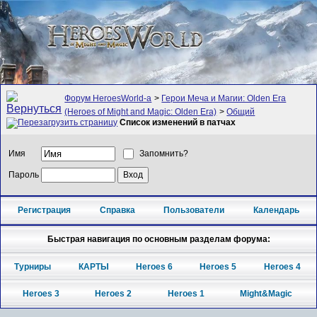
Форум HeroesWorld-а
>
Герои Меча и Магии: Olden Era
(Heroes of Might and Magic: Olden Era)
>
Общий
Список изменений в патчах
Имя
Запомнить?
Пароль
Регистрация
Справка
Пользователи
Календарь
Быстрая навигация по основным разделам форума:
Турниры
КАРТЫ
Heroes 6
Heroes 5
Heroes 4
Heroes 3
Heroes 2
Heroes 1
Might&Magic