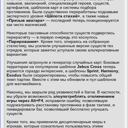
навыков, заклинаний, специализаций героев, существ,
артефактов, шаблонов карт и системы подбора
противников. Были существенно переработаны поднавыки
экспертного уровня
«Шёпота стихий»
, а также навык
«Призыв аватара»
— последний теперь позиционируется
как чисто магический.
Некоторые пассивные способности существ подверглись
перерасчёту — в первую очередь это коснулось
«Парирования»
. Кроме того, опираясь на собранную
статистику, мы усилили улучшенные версии существ тех
отрядов, которые заметно уступали своим альтернативным
вариантам.
Улучшения затронули и генератор случайных карт. Боковые
территории на популярном шаблоне
Jebus Cross
теперь
играются гораздо интереснее, а шаблоны
Sprint
,
Harmony
,
Exodus
были скорректированы, чтобы повысить общий
темп партии. Вместе с этим мы обновили и пул шаблонов
для матчмейкинга.
Наконец, мы закрыли ряд уязвимостей и багов. В частности,
мы убрали возможность
злоупотреблять отключением
игры через Alt+F4
, исправили ошибку, позволявшую
подсматривать расстановку противника в фазе тактики, и
ликвидировали баг, позволявший бесплатно улучшать
существ.
Кроме того, мы применили дисциплинарные меры к
игрокам, которые сознательно пользовались этими