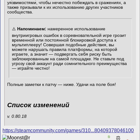
уязвимостями, чтобы нечестно побеждать в сражениях, а
также призывали к их использованию других участников
сообщества.
⚠️
Напоминаем:
намеренное использование
внутриигровых ошибок в соревновательной игре грозит
временной или постоянной блокировкой доступа к
мультиплееру! Совершая подобные действия, вы
можете нарушать правила платформы, на которой
играете, а значит — подвергать себя риску быть
заблокированным на самой площадке. Не ставьте под
угрозу свой аккаунт ради сомнительного преимущества
— играйте честно!
Полные заметки к патчу — ниже. Удачи на поле боя!
Список изменений
v. 0.80.18
https://steamcommunity.com/games/310...80409378046100
0
⚖️