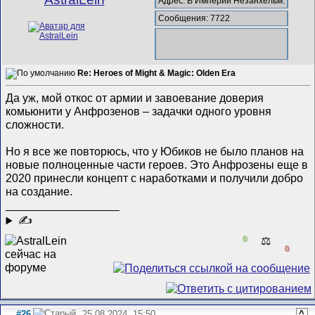
Адрес: В Империи Незанхельм.
Сообщения: 7722
Re: Heroes of Might & Magic: Olden Era
Да уж, мой откос от армии и завоевание доверия
комьюнити у Анфрозенов – задачки одного уровня
сложности.
Но я все же повторюсь, что у Юбиков не было планов на
новые полноценные части героев. Это Анфрозены еще в
2020 принесли концепт с наработками и получили добро
на создание.
__________________
✍
0
⚖️
0
#26
25.08.2024, 15:50
^