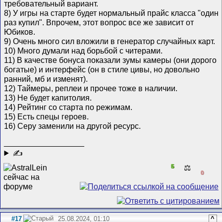
требовательный вариант.
8) У игры на старте будет нормальный прайс класса "один
раз купил". Впрочем, этот вопрос все же зависит от
Юбиков.
9) Очень много сил вложили в генератор случайных карт.
10) Много думали над борьбой с читерами.
11) В качестве бонуса показали зумы камеры (они дорого
богатые) и интерфейс (он в стиле цивы, но довольно
ранний, мб и изменят).
12) Таймеры, реплеи и прочее тоже в наличии.
13) Не будет капитолия.
14) Рейтинг со старта по режимам.
15) Есть спецы героев.
16) Серу заменили на другой ресурс.
__________________
✍
5
⚖️
0
#17
25.08.2024, 01:10
^