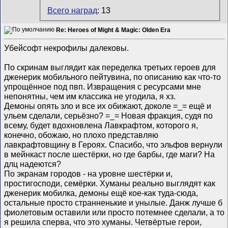
Всего наград
: 13
Re: Heroes of Might & Magic: Olden Era
Убейсофт некрофилы далековы.
По скринам выглядит как переделка третьих героев для
дженерик мобильного пейтувина, по описанию как что-то
упрощённое под пвп. Извращения с ресурсами мне
непонятны, чем им классика не угодила, я хз.
Демоны опять зло и все их обижают, доколе =_= ещё и
ульем сделали, серьёзно? =_= Новая фракция, судя по
всему, будет вдохновлена Лавкрафтом, которого я,
конечно, обожаю, но плохо представляю
лавкрафтовщину в Героях. Спасибо, что эльфов вернули
в мейнкаст после шестёрки, но где барбы, где маги? На
длц надеются?
По экранам городов - на уровне шестёрки и,
простигосподи, семёрки. Хуманы реально выглядят как
дженерик мобилка, демоны ещё кое-как туда-сюда,
остальные просто странненькие и унылые. Данж лучше б
фиолетовым оставили или просто потемнее сделали, а то
я решила сперва, что это хуманы. Четвёртые герои,