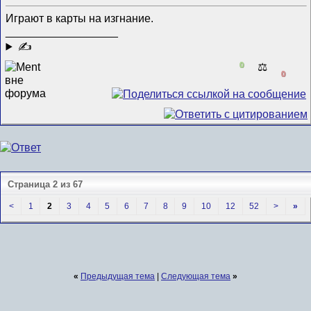
Играют в карты на изгнание.
__________________
✍
0
⚖️
0
Страница 2 из 67
<
1
2
3
4
5
6
7
8
9
10
12
52
>
»
«
Предыдущая тема
|
Следующая тема
»