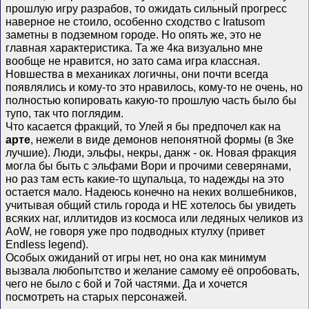
прошлую игру разрабов, то ожидать сильный прогресс
наверное не стоило, особенно сходство с Iratusom
заметны в подземном городе. Но опять же, это не
главная характеристика. Та же 4ка визуально мне
вообще не нравится, но зато сама игра классная.
Новшества в механиках логичны, они почти всегда
появлялись и кому-то это нравилось, кому-то не очень, но
полностью копировать какую-то прошлую часть было бы
тупо, так что поглядим.
Что касается фракций, то Улей я бы предпочел как на
арте
, нежели в виде демонов непонятной формы (в 3ке
лучшие). Люди, эльфы, некры, данж - ок. Новая фракция
могла бы быть с эльфами Вори и прочими северянами,
но раз там есть какие-то щупальца, то надежды на это
остается мало. Надеюсь конечно на неких волшебников,
учитывая общий стиль города и НЕ хотелось бы увидеть
всяких наг, иллитидов из космоса или ледяных челиков из
AoW, не говоря уже про подводных ктулху (привет
Endless legend).
Особых ожиданий от игры нет, но она как минимум
вызвала любопытство и желание самому её опробовать,
чего не было с 6ой и 7ой частями. Да и хочется
посмотреть на старых персонажей.