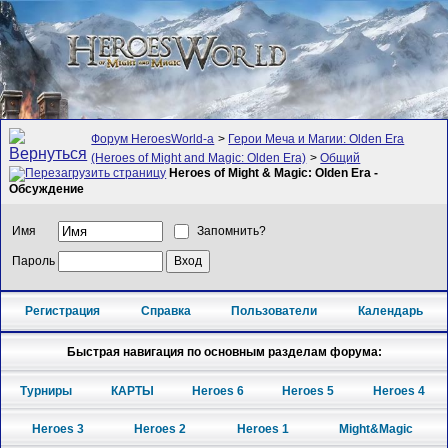
Форум HeroesWorld-а
>
Герои Меча и Магии: Olden Era
(Heroes of Might and Magic: Olden Era)
>
Общий
Heroes of Might & Magic: Olden Era -
Обсуждение
Имя
Запомнить?
Пароль
Регистрация
Справка
Пользователи
Календарь
Быстрая навигация по основным разделам форума:
Турниры
КАРТЫ
Heroes 6
Heroes 5
Heroes 4
Heroes 3
Heroes 2
Heroes 1
Might&Magic