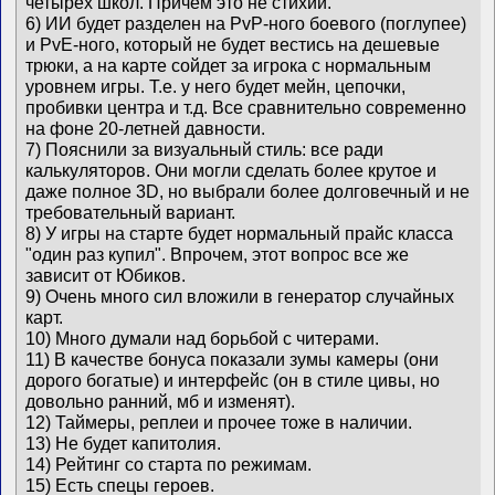
четырех школ. Причем это не стихии.
6) ИИ будет разделен на PvP-ного боевого (поглупее)
и PvE-ного, который не будет вестись на дешевые
трюки, а на карте сойдет за игрока с нормальным
уровнем игры. Т.е. у него будет мейн, цепочки,
пробивки центра и т.д. Все сравнительно современно
на фоне 20-летней давности.
7) Пояснили за визуальный стиль: все ради
калькуляторов. Они могли сделать более крутое и
даже полное 3D, но выбрали более долговечный и не
требовательный вариант.
8) У игры на старте будет нормальный прайс класса
"один раз купил". Впрочем, этот вопрос все же
зависит от Юбиков.
9) Очень много сил вложили в генератор случайных
карт.
10) Много думали над борьбой с читерами.
11) В качестве бонуса показали зумы камеры (они
дорого богатые) и интерфейс (он в стиле цивы, но
довольно ранний, мб и изменят).
12) Таймеры, реплеи и прочее тоже в наличии.
13) Не будет капитолия.
14) Рейтинг со старта по режимам.
15) Есть спецы героев.