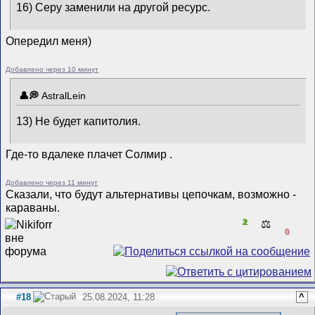
16) Серу заменили на другой ресурс.
Опередил меня)
Добавлено через 10 минут
AstralLein
13) Не будет капитолия.
Где-то вдалеке плачет Солмир
.
Добавлено через 11 минут
Сказали, что будут альтернативы цепочкам, возможно -
караваны.
2
⚖️
0
#18
25.08.2024, 11:28
^