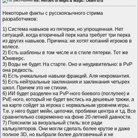
Re: Heroes of Might & Magic: Olden Era
Некоторые факты с русскоязычного стрима
разработчиков:
1) Система навыков из пятерки, но упрощенная. Нет
ситуаций, когда вторичный перк напа требует три перка
из других навыков. Причина: не хотят копаний игроков в
колесе.
2) Есть шаблоны в том числе и в стиле пятерки. Тот же
Юниверс.
3) Воды не будет. На старте. Оно и неудивительно: в PvP
она редкость.
4) Есть уникальные навыки фракций. Аля некромантия.
5) Есть нейтральные заклинания и заклинания четырех
школ. Причем это не стихии.
6) ИИ будет разделен на PvP-ного боевого (поглупее) и
PvE-ного, который не будет вестись на дешевые трюки, а
на карте сойдет за игрока с нормальным уровнем игры.
Т.е. у него будет мейн, цепочки, пробивки центра и т.д. Все
сравнительно современно на фоне 20-летней давности.
7) Пояснили за визуальный стиль: все ради
калькуляторов. Они могли сделать более крутое и даже
полное 3D, но выбрали более долговечный и не