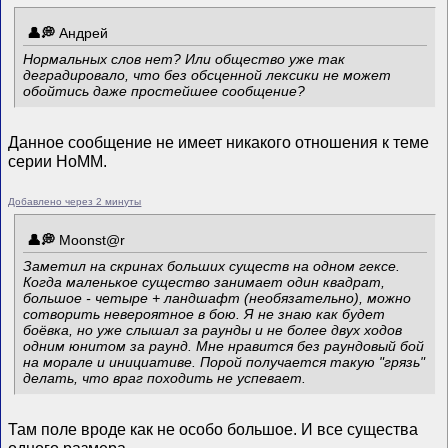
Андрей
Нормальных слов нет? Или общество уже так
деградировало, что без обсценной лексики не может
обойтись даже простейшее сообщение?
Данное сообщение не имеет никакого отношения к теме
серии HoMM.
Добавлено через 2 минуты
Mооnst@r
Заметил на скринах больших существ на одном гексе.
Когда маленькое существо занимает один квадрат,
большое - четыре + ландшафт (необязательно), можно
сотворить невероятное в бою. Я не знаю как будет
боёвка, но уже слышал за раунды и не более двух ходов
одним юнитом за раунд. Мне нравится без раундовый бой
на морале и инициативе. Порой получается такую "грязь"
делать, что враг походить не успевает.
Там поле вроде как не особо большое. И все существа
одного размера.