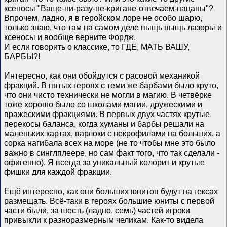
ксеносы "Ваще-ни-разу-не-кригане-отвечаем-пацаны"?
Впрочем, ладно, я в геройском лоре не особо шарю,
только знаю, что там на самом деле пыщь пыщь лазоры и
ксеносы и вообще верните Фордж.
И если говорить о классике, то ГДЕ, МАТЬ ВАШУ,
БАРБЫ?!
Интересно, как они обойдутся с расовой механикой
фракций. В пятых героях с теми же барбами было круто,
что они чисто технически не могли в магию. В четвёрке
тоже хорошо было со школами магии, дружескими и
вражескими фракциями. В первых двух частях крутые
перекосы баланса, когда хуманы и барбы решали на
маленьких картах, варлоки с некрофилами на больших, а
сорка нагибала всех на море (не то чтобы мне это было
важно в синглплеере, но сам факт того, что так сделали -
офигенно). Я всегда за уникальный колорит и крутые
фишки для каждой фракции.
Ещё интересно, как они больших юнитов будут на гексах
размещать. Всё-таки в героях большие юниты с первой
части были, за шесть (ладно, семь) частей игроки
привыкли к разноразмерным челикам. Как-то видела