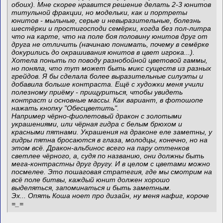
обоих). Мне скорее нравится решение делать 2-3 юнитов
титульной фракции, но модельки, как и портреты
юнитов - мыльные, серые и невыразительные, болезнь
шестёрки и простигосподи семёрки, когда без пол-литра
что на карте, что на поле боя половину юнитов друг от
друга не отличить (начинаю понимать, почему в семёрке
докурились до окрашивания юнитов в цвет игрока...).
Хотела поныть по поводу разнобойной цветовой гаммы,
но поняла, что тут может быть микс существ из разных
грейдов. Я бы сделала более выразительные силуэты и
добавила больше контраста. Ещё с художки меня учили
полезному приёму - прищуриться, чтобы увидеть
контраст и основные массы. Как вариант, в фотошопе
нажать кнопку "Обесцветить".
Например чёрно-фиолетовый дракон с золотыми
украшениями, или чёрная гидра с белым брюхом и
красными пятнами. Украшения на драконе еле заметны, у
гидры пятна бросаются в глаза, молодцы, конечно, но на
этом всё. Дракон-альбинос всего на пару оттенков
светлее чёрного, а, судя по названию, они должны быть
мега-контрастны друг другу. И в целом с цветами можно
посмелее. Это пошаговая стратегия, где мы смотрим на
всё поле битвы, каждый юнит должен хорошо
выделяться, запоминаться и быть заметным.
Эх... Опять Коша ноет про дизайн, ну меня нафиг, короче
=_=