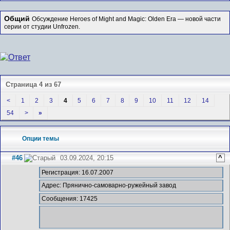
Общий
Обсуждение Heroes of Might and Magic: Olden Era — новой части
серии от студии Unfrozen.
Страница 4 из 67
<
1
2
3
4
5
6
7
8
9
10
11
12
14
54
>
»
Опции темы
#46
03.09.2024, 20:15
^
Регистрация: 16.07.2007
Адрес: Прянично-самоварно-ружейный завод
Сообщения: 17425