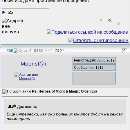
обойтись даже простейшее сообщение?
__________________
✍
0
⚖️
0
#58
04.09.2024, 20:27
^
Регистрация: 07.08.2019
Mооnst@r
Сообщения: 1211
Re: Heroes of Might & Magic: Olden Era
Драккошка
Ещё интересно, как они больших юнитов будут на гексах
размещать.