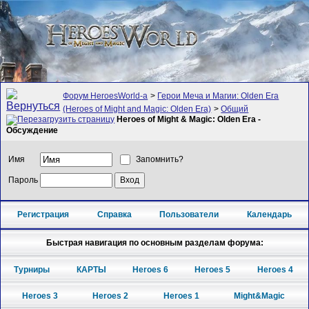
Форум HeroesWorld-а
>
Герои Меча и Магии: Olden Era
(Heroes of Might and Magic: Olden Era)
>
Общий
Heroes of Might & Magic: Olden Era -
Обсуждение
Имя
Запомнить?
Пароль
Регистрация
Справка
Пользователи
Календарь
Быстрая навигация по основным разделам форума:
Турниры
КАРТЫ
Heroes 6
Heroes 5
Heroes 4
Heroes 3
Heroes 2
Heroes 1
Might&Magic