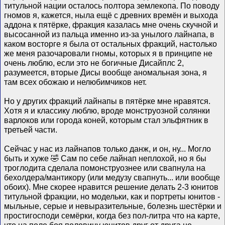
титульной нации осталось полтора землекопа. По поводу
гномов я, кажется, ныла ещё с древних времён и выхода
аддона к пятёрке, фракция казалась мне очень скучной и
высосанной из пальца именно из-за унылого лайнапа, в
каком восторге я была от остальных фракций, настолько
же меня разочаровали гномы, которых я в принципе не
очень люблю, если это не богичные Дисайплс 2,
разумеется, вторые Дисы вообще аномальная зона, я
там всех обожаю и нелюбимчиков нет.
Но у других фракций лайнапы в пятёрке мне нравятся.
Хотя я и классику люблю, вроде монструозной солянки
варлоков или города коней, которым стал эльфятник в
третьей части.
Сейчас у нас из лайнапов только данж, и он, ну... Могло
быть и хуже 🤣 Сам по себе лайнап неплохой, но я бы
троглодита сделала помонструознее или свапнула на
бехолдера/мантикору (или медузу свапнуть... или вообще
обоих). Мне скорее нравится решение делать 2-3 юнитов
титульной фракции, но модельки, как и портреты юнитов -
мыльные, серые и невыразительные, болезнь шестёрки и
простигосподи семёрки, когда без пол-литра что на карте,
что на поле боя половину юнитов друг от друга не