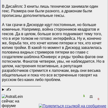
В Дисайплс 3 юниты лишь технически занимали один
гекс. Размера они были разного, а драконам были
прописаны дополнительные гексы.
А так срачи в Дискорде идут постоянные, но больше
комичные. Например, война сторонников квадратов и
гексов. Да в целом, больше всего поднимают тему того,
что в игре толком не готово: интерфейса. Ну и, конечно
же, борьба тех, кто хочет копию пятерки и тех, кто хочет
копию тройки. В какой-то момент в Дискорд завалилась
половина видных стримеров пятерки во главе с
создателем шаблона Юниверс и ряды тройка фагов они
потеснили. Фанатов четверки, увы, не наблюдается. Но в
целом, настроения позитивные, а репутация
разработчиков стремится к лапочкам, ведь они весьма
общительные и пока что все встреченные говорят на
русском без каких либо проблем.
__________________
✍
1
⚖️
0