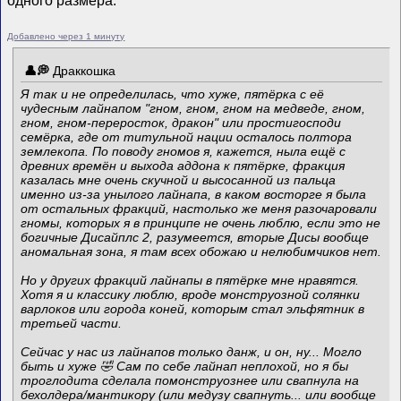
Добавлено через 1 минуту
Драккошка
Я так и не определилась, что хуже, пятёрка с её
чудесным лайнапом "гном, гном, гном на медведе, гном,
гном, гном-переросток, дракон" или простигосподи
семёрка, где от титульной нации осталось полтора
землекопа. По поводу гномов я, кажется, ныла ещё с
древних времён и выхода аддона к пятёрке, фракция
казалась мне очень скучной и высосанной из пальца
именно из-за унылого лайнапа, в каком восторге я была
от остальных фракций, настолько же меня разочаровали
гномы, которых я в принципе не очень люблю, если это не
богичные Дисайплс 2, разумеется, вторые Дисы вообще
аномальная зона, я там всех обожаю и нелюбимчиков нет.
Но у других фракций лайнапы в пятёрке мне нравятся.
Хотя я и классику люблю, вроде монструозной солянки
варлоков или города коней, которым стал эльфятник в
третьей части.
Сейчас у нас из лайнапов только данж, и он, ну... Могло
быть и хуже 🤣 Сам по себе лайнап неплохой, но я бы
троглодита сделала помонструознее или свапнула на
бехолдера/мантикору (или медузу свапнуть... или вообще