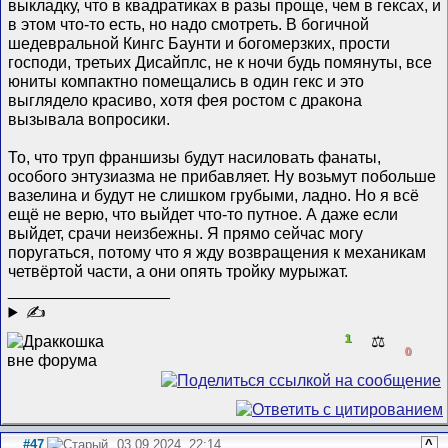
выкладку, что в квадратиках в разы проще, чем в гексах, и
в этом что-то есть, но надо смотреть. В богичной
шедевральной Кингс Баунти и богомерзких, прости
господи, третьих Дисайплс, не к ночи будь помянуты, все
юниты компактно помещались в один гекс и это
выглядело красиво, хотя фея ростом с дракона
вызывала вопросики.
То, что труп франшизы будут насиловать фанаты,
особого энтузиазма не прибавляет. Ну возьмут побольше
вазелина и будут не слишком грубыми, ладно. Но я всё
ещё не верю, что выйдет что-то путное. А даже если
выйдет, срачи неизбежны. Я прямо сейчас могу
поругаться, потому что я жду возвращения к механикам
четвёртой части, а они опять тройку мурыжат.
__________________
✍
1
⚖️
0
#47
03.09.2024, 22:14
^