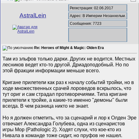
Регистрация: 02.06.2017
AstralLein
Адрес: В Империи Незанхельм.
Сообщения: 7723
Re: Heroes of Might & Magic: Olden Era
Там из эльфов только дарки. Других не водится. Местных
лесников ведет кто-то другой. Дриадоподобный. Но по
этой фракции информации меньше всего.
Кригане прилетели как раз к началу событий тройки, но в
ходе множественных срачей лороведов вскрылось, что
тут ориг и сам страдал противоречиями. Типа кригане
прилетели к тройке, а какие-то именно "демоны" были
всегда. В чем разница никто не знает.
Но я должен отметить, что за сценарий и лор к Олден Эре
отвечает Александра Голубева, одна из сценаристов
игры Мор (Pathologic 2). Ходят слухи, что кое-кто из
Нивала в команде тоже сидит, но пруфов не нашел.