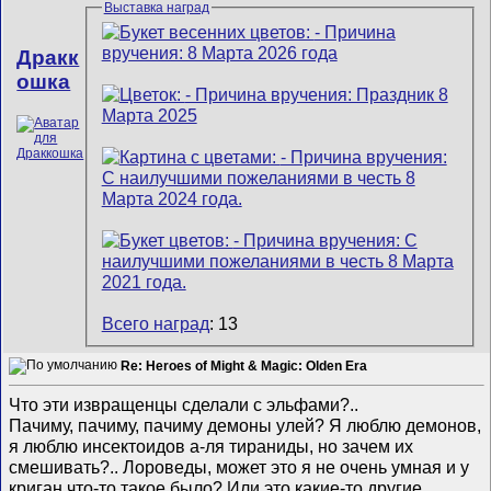
Выставка наград
Дракк
ошка
Всего наград
: 13
Re: Heroes of Might & Magic: Olden Era
Что эти извращенцы сделали с эльфами?..
Пачиму, пачиму, пачиму демоны улей? Я люблю демонов,
я люблю инсектоидов а-ля тираниды, но зачем их
смешивать?.. Лороведы, может это я не очень умная и у
криган что-то такое было? Или это какие-то другие