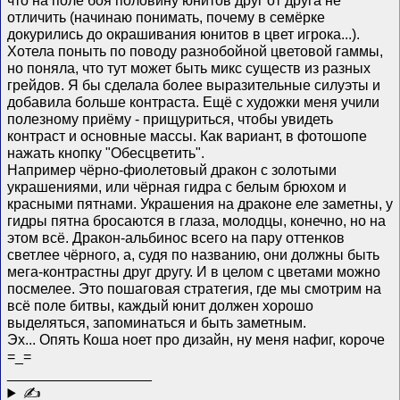
отличить (начинаю понимать, почему в семёрке
докурились до окрашивания юнитов в цвет игрока...).
Хотела поныть по поводу разнобойной цветовой гаммы,
но поняла, что тут может быть микс существ из разных
грейдов. Я бы сделала более выразительные силуэты и
добавила больше контраста. Ещё с художки меня учили
полезному приёму - прищуриться, чтобы увидеть
контраст и основные массы. Как вариант, в фотошопе
нажать кнопку "Обесцветить".
Например чёрно-фиолетовый дракон с золотыми
украшениями, или чёрная гидра с белым брюхом и
красными пятнами. Украшения на драконе еле заметны, у
гидры пятна бросаются в глаза, молодцы, конечно, но на
этом всё. Дракон-альбинос всего на пару оттенков
светлее чёрного, а, судя по названию, они должны быть
мега-контрастны друг другу. И в целом с цветами можно
посмелее. Это пошаговая стратегия, где мы смотрим на
всё поле битвы, каждый юнит должен хорошо
выделяться, запоминаться и быть заметным.
Эх... Опять Коша ноет про дизайн, ну меня нафиг, короче
=_=
__________________
✍