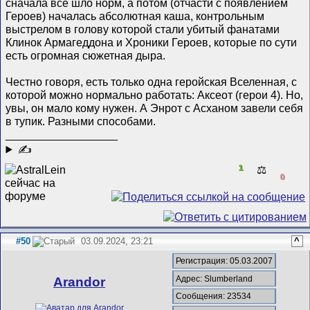
сначала все шло норм, а потом (отчасти с появлением
Героев) началась абсолютная каша, контрольным
выстрелом в голову которой стали убитый фанатами
Клинок Армагеддона и Хроники Героев, которые по сути
есть огромная сюжетная дыра.
Честно говоря, есть только одна геройская Вселенная, с
которой можно нормально работать: Аксеот (герои 4). Но,
увы, он мало кому нужен. А Энрот с Асханом завели себя
в тупик. Разными способами.
__________________
✍
1
⚖️
0
#50
03.09.2024, 23:21
^
Регистрация: 05.03.2007
Адрес: Slumberland
Arandor
Сообщения: 23534