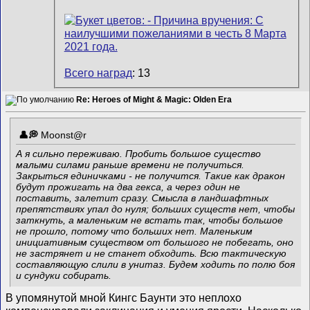
Всего наград
: 13
Re: Heroes of Might & Magic: Olden Era
Mооnst@r
А я сильно переживаю. Пробить большое существо
малыми силами раньше времени не получиться.
Закрыться единичками - не получится. Такие как дракон
будут прожигать на два гекса, а через один не
поставить, залетит сразу. Смысла в ландшафтных
препятствиях упал до нуля; больших существ нет, чтобы
заткнуть, а маленьким не встать так, чтобы большое
не прошло, потому что больших нет. Маленьким
инициативным существом от большого не побегать, оно
не застрянет и не станет обходить. Всю тактическую
составляющую слили в унитаз. Будем ходить по полю боя
и сундуки собирать.
В упомянутой мной Кингс Баунти это неплохо