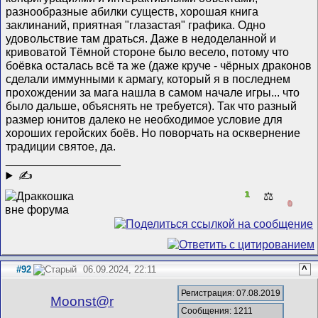
разнообразные абилки существ, хорошая книга
заклинаний, приятная "глазастая" графика. Одно
удовольствие там драться. Даже в недоделанной и
кривоватой Тёмной стороне было весело, потому что
боёвка осталась всё та же (даже круче - чёрных драконов
сделали иммунными к армагу, который я в последнем
прохождении за мага нашла в самом начале игры... что
было дальше, объяснять не требуется). Так что разный
размер юнитов далеко не необходимое условие для
хороших геройских боёв. Но поворчать на осквернение
традиции святое, да.
__________________
✍
1
⚖️
0
#92
06.09.2024, 22:11
^
Регистрация: 07.08.2019
Mооnst@r
Сообщения: 1211