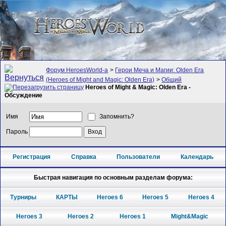
Форум HeroesWorld-а
>
Герои Меча и Магии: Olden Era
(Heroes of Might and Magic: Olden Era)
>
Общий
Heroes of Might & Magic: Olden Era -
Обсуждение
Имя
Запомнить?
Пароль
Регистрация
Справка
Пользователи
Календарь
Быстрая навигация по основным разделам форума:
Турниры
КАРТЫ
Heroes 6
Heroes 5
Heroes 4
Heroes 3
Heroes 2
Heroes 1
Might&Magic