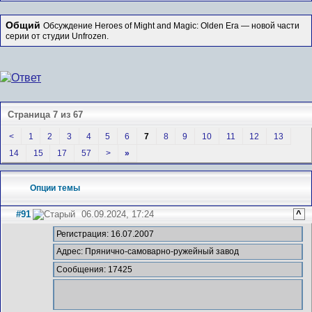
Общий
Обсуждение Heroes of Might and Magic: Olden Era — новой части
серии от студии Unfrozen.
Страница 7 из 67
<
1
2
3
4
5
6
7
8
9
10
11
12
13
14
15
17
57
>
»
Опции темы
#91
06.09.2024, 17:24
^
Регистрация: 16.07.2007
Адрес: Прянично-самоварно-ружейный завод
Сообщения: 17425