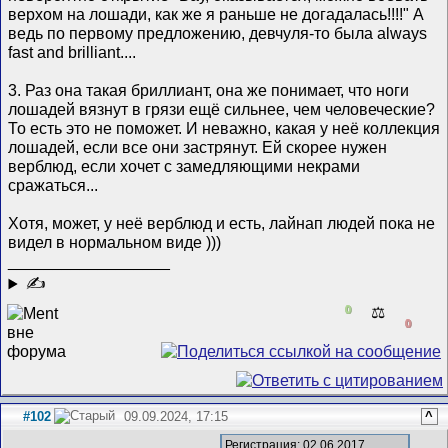
верхом на лошади, как же я раньше не догадалась!!!!" А
ведь по первому предложению, девчуля-то была always
fast and brilliant....
3. Раз она такая бриллиант, она же понимает, что ноги
лошадей вязнут в грязи ещё сильнее, чем человеческие?
То есть это не поможет. И неважно, какая у неё коллекция
лошадей, если все они застрянут. Ей скорее нужен
верблюд, если хочет с замедляющими некрами
сражаться...
Хотя, может, у неё верблюд и есть, лайнап людей пока не
видел в нормальном виде )))
__________________
✍
0
⚖️
0
#102
09.09.2024, 17:15
^
Регистрация: 02.06.2017