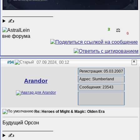
__________________
✍
2
⚖️
0
#94
07.09.2024, 00:12
^
Регистрация: 05.03.2007
Адрес: Slumberland
Arandor
Сообщения: 23543
Re: Heroes of Might & Magic: Olden Era
Будущий Орсон
__________________
✍