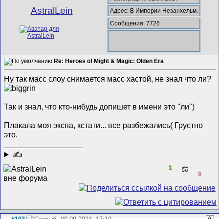
AstralLein
Адрес: В Империи Незанхельм.
Сообщения: 7726
Re: Heroes of Might & Magic: Olden Era
Ну так масс слоу снимается масс хастой, не знал что ли?
Так и знал, что кто-нибудь допишет в имени это "ли")
Плакала моя экспа, кстати... все разбежались( Грустно
это.
__________________
✍
1
⚖️
0