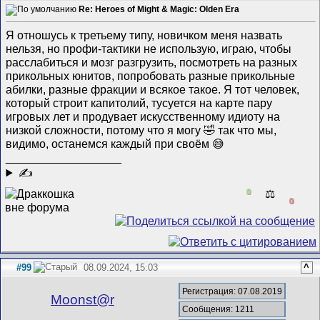
Re: Heroes of Might & Magic: Olden Era
Я отношусь к третьему типу, новичком меня назвать
нельзя, но профи-тактики не использую, играю, чтобы
расслабиться и мозг разгрузить, посмотреть на разных
прикольных юнитов, попробовать разные прикольные
абилки, разные фракции и всякое такое. Я тот человек,
который строит капитолий, тусуется на карте пару
игровых лет и продувает искусственному идиоту на
низкой сложности, потому что я могу 🤣 так что мы,
видимо, останемся каждый при своëм 😅
__________________
✍
0
⚖️
0
#99
08.09.2024, 15:03
^
Регистрация: 07.08.2019
Mооnst@r
Сообщения: 1211