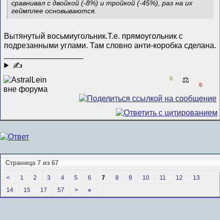
сравнивал с двойкой (-8%) и тройкой (-45%), раз на их
геймплее основываются.
Вытянутый восьмиугольник.Т.е. прямоугольник с
подрезанными углами. Там словно анти-коробка сделана.
__________________
✍
0
⚖️
0
Страница 7 из 67
<
1
2
3
4
5
6
7
8
9
10
11
12
13
14
15
17
57
>
»