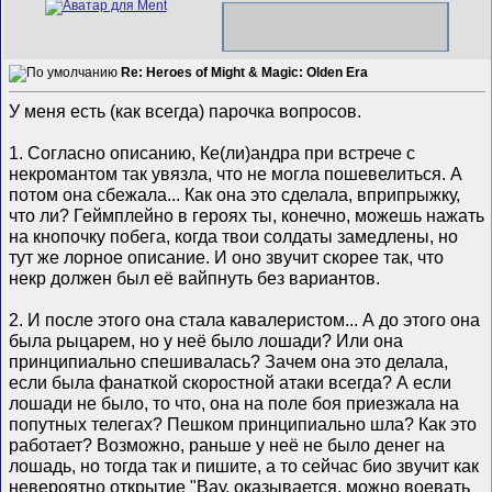
Re: Heroes of Might & Magic: Olden Era
У меня есть (как всегда) парочка вопросов.
1. Согласно описанию, Ке(ли)андра при встрече с
некромантом так увязла, что не могла пошевелиться. А
потом она сбежала... Как она это сделала, вприпрыжку,
что ли? Геймплейно в героях ты, конечно, можешь нажать
на кнопочку побега, когда твои солдаты замедлены, но
тут же лорное описание. И оно звучит скорее так, что
некр должен был её вайпнуть без вариантов.
2. И после этого она стала кавалеристом... А до этого она
была рыцарем, но у неё было лошади? Или она
принципиально спешивалась? Зачем она это делала,
если была фанаткой скоростной атаки всегда? А если
лошади не было, то что, она на поле боя приезжала на
попутных телегах? Пешком принципиально шла? Как это
работает? Возможно, раньше у неё не было денег на
лошадь, но тогда так и пишите, а то сейчас био звучит как
невероятно открытие "Вау, оказывается, можно воевать