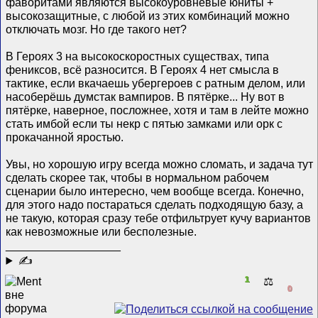
фаворитами являются высокоуровневые юниты +
высокозащитные, с любой из этих комбинаций можно
отключать мозг. Но где такого нет?
В Героях 3 на высокоскоростных существах, типа
фениксов, всё разносится. В Героях 4 нет смысла в
тактике, если вкачаешь убергероев с ратным делом, или
насоберёшь думстак вампиров. В пятёрке... Ну вот в
пятёрке, наверное, посложнее, хотя и там в лейте можно
стать имбой если ты некр с пятью замками или орк с
прокачанной яростью.
Увы, но хорошую игру всегда можно сломать, и задача тут
сделать скорее так, чтобы в нормальном рабочем
сценарии было интересно, чем вообще всегда. Конечно,
для этого надо постараться сделать подходящую базу, а
не такую, которая сразу тебе отфильтрует кучу вариантов
как невозможные или бесполезные.
__________________
✍
1
⚖️
0