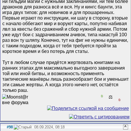
ни гильдии магии с нужными заклинаниями, ни тем более
драконов для разноса всё и вся. Ну и кингс баунти, эта
игра двух типов: для новичков и для прошаренных.
Первые играют по инструкции, ни шагу в сторону, вторые
с начало оббегают мир и воруют карты, попутно набивая
лвл за квесты без сражений и сбор нужной армии. Потом
уже идут бои с задрачиванием ачивок, типа накастуй 100
раз вон ту шляпу. Конечно, тут на фиг не нужны единички,
с таким подходом, когда от тебя требуется пройти за
короткое время и без потерь для статы.
Тут в любом случае придётся жертвовать юнитами на
ранних этапах для максимально выгодного завершения
той или иной битвы, и возможность применять
тактические манёвры лишь разнообразит бои и уменьшит
эти самые жертвы. А когда этого ничего нет, остаётся
только раш.
0
⚖️
0
#98
08.09.2024, 08:18
^