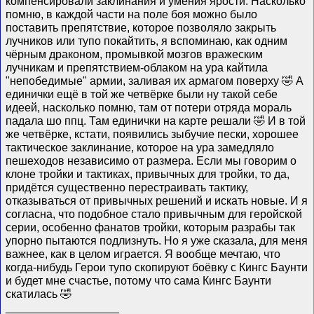
компенсировали заклинания и умения ярости. Насколько
помню, в каждой части на поле боя можно было
поставить препятствие, которое позволяло закрыть
лучников или тупо покайтить, я вспоминаю, как одним
чёрным драконом, промывкой мозгов вражеским
лучникам и препятствием-облаком на ура кайтила
"непобедимые" армии, заливая их армагом поверху 🤣 А
единички ещё в той же четвёрке были ну такой себе
идеей, насколько помню, там от потери отряда мораль
падала шо ппц. Там единички на карте решали 🤣 И в той
же четвёрке, кстати, появились зыбучие пески, хорошее
тактическое заклинание, которое на ура замедляло
пешеходов независимо от размера. Если мы говорим о
клоне тройки и тактиках, привычных для тройки, то да,
придётся существенно перестраивать тактику,
отказываться от привычных решений и искать новые. И я
согласна, что подобное стало привычным для геройской
серии, особенно фанатов тройки, которым разрабы так
упорно пытаются подлизнуть. Но я уже сказала, для меня
важнее, как в целом играется. Я вообще мечтаю, что
когда-нибудь Герои тупо скопируют боёвку с Кингс Баунти
и будет мне счастье, потому что сама Кингс Баунти
скатилась 🤣
__________________