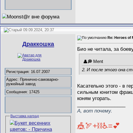
09.09.2024, 20:37
Re: Heroes of 
Драккошка
Био не читала, за боев
Ment
2. И после этого она ст
Регистрация: 16.07.2007
Адрес: Прянично-самоварно-
ружейный завод
Касательно этого - в г
сильным юнитом фракци
Сообщения: 17425
коням угорать.
__________________
А, вот почему.
Выставка наград
🎪🏹+⛓️♿=💕