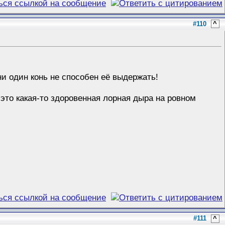
#110
^
ни один конь не способен её выдержать!
 это какая-то здоровенная лорная дыра на ровном
#111
^