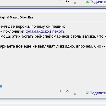
⚖️
0
Might & Magic: Olden Era
меня две версии, почему он пеший:
-- поклонники
фламандской пехоты
 мощь этих богатырей-спейсмаринов столь велика, что 
варианта всё ещё не выглядят ликвидно, впрочем, био --
am
1
⚖️
0