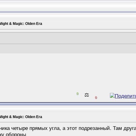
Might & Magic: Olden Era
0
⚖️
0
Might & Magic: Olden Era
ика четыре прямых угла, а этот подрезанный. Там друг
ику обороны