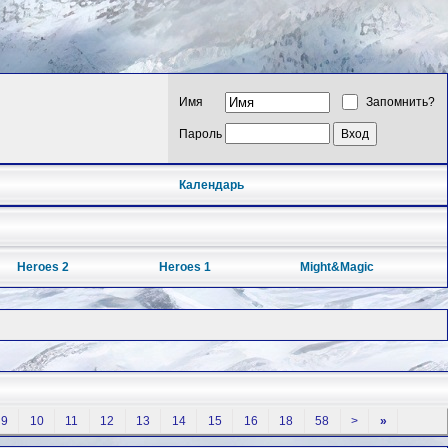
Имя
Запомнить?
Пароль
Календарь
Heroes 2
Heroes 1
Might&Magic
9
10
11
12
13
14
15
16
18
58
>
»