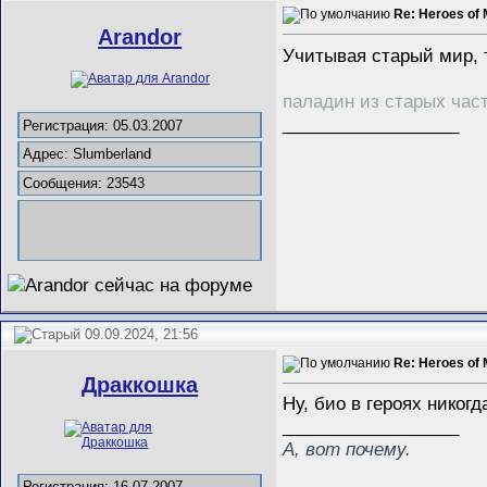
Re: Heroes of 
Arandor
Учитывая старый мир, т
паладин из старых част
__________________
Регистрация: 05.03.2007
Адрес: Slumberland
Сообщения: 23543
09.09.2024, 21:56
Re: Heroes of 
Драккошка
Ну, био в героях никог
__________________
А, вот почему.
Регистрация: 16.07.2007