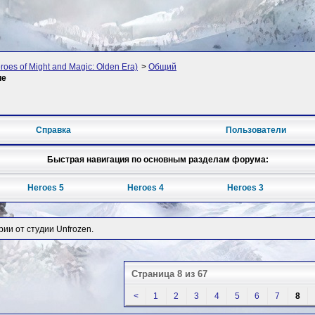
oes of Might and Magic: Olden Era)
>
Общий
ие
Справка
Пользователи
Быстрая навигация по основным разделам форума:
Heroes 5
Heroes 4
Heroes 3
рии от студии Unfrozen.
Страница 8 из 67
<
1
2
3
4
5
6
7
8