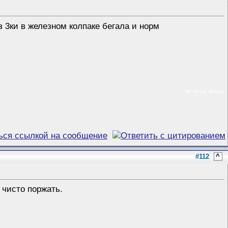
 3ки в железном колпаке бегала и норм
Be strong. Believe
#112
^
 чисто поржать.