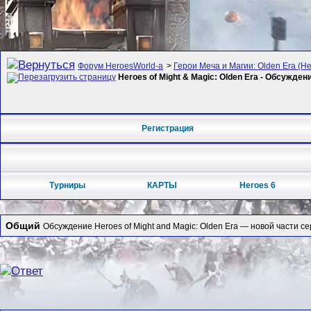
Форум HeroesWorld-а
>
Герои Меча и Магии: Olden Era (Her
Heroes of Might & Magic: Olden Era - Обсужден
Регистрация
Турниры
КАРТЫ
Heroes 6
Общий
Обсуждение Heroes of Might and Magic: Olden Era — новой части се