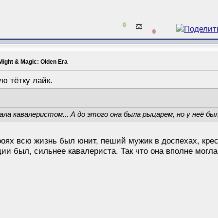
0
⚖️
0
Might & Magic: Olden Era
ую тётку лайк.
ала кавалеристом... А до этого она была рыцарем, но у неё бы
ероях всю жизнь был юнит, пеший мужик в доспехах, кр
и был, сильнее кавалериста. Так что она вполне могла