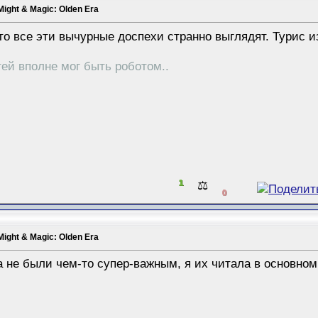
Might & Magic: Olden Era
о все эти вычурные доспехи странно выглядят. Турис из
ей вполне мог быть роботом..
1
⚖️
0
Might & Magic: Olden Era
да не были чем-то супер-важным, я их читала в основном