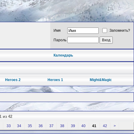
Имя
Запомнить?
Пароль
Календарь
Heroes 2
Heroes 1
Might&Magic
1 из 42
33
34
35
36
37
38
39
40
41
42
>