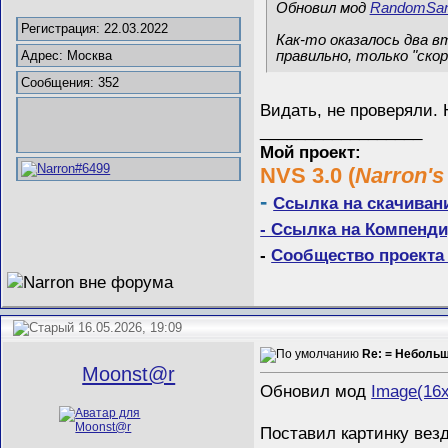
Обновил мод
RandomSan
Регистрация: 22.03.2022
Как-то оказалось два вт
правильно, только "скор
Адрес: Москва
Сообщения: 352
Видать, не проверяли.
__________________
Мой проект:
NVS 3.0 (
Narron's
-
Ссылка на скачиван
- Ссылка на Компенди
-
Сообщество проекта 
16.05.2026, 19:09
Re: = Неболь
Mооnst@r
Обновил мод
Image(16
Поставил картинку везд