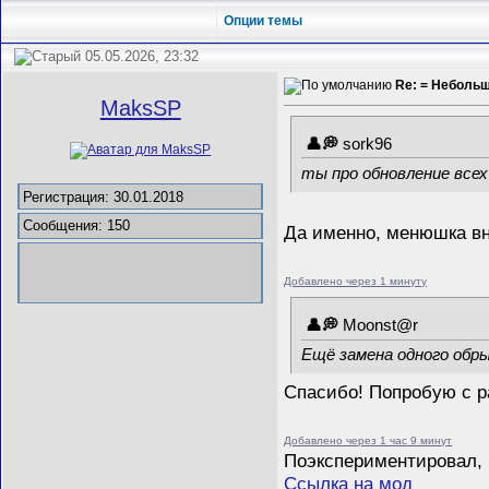
Опции темы
05.05.2026, 23:32
Re: = Неболь
MaksSP
sork96
ты про обновление все
Регистрация: 30.01.2018
Сообщения: 150
Да именно, менюшка вни
Добавлено через 1 минуту
Mооnst@r
Ещё замена одного обры
Спасибо! Попробую с р
Добавлено через 1 час 9 минут
Поэкспериментировал, 
Ссылка на мод