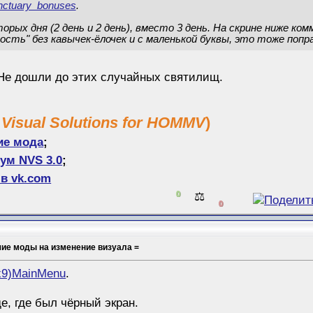
ctuary_bonuses
.
орых дня (2 день и 2 день), вместо 3 день. На скрине ниже к
ость" без кавычек-ёлочек и с маленькой буквы, это тоже поправ
 Не дошли до этих случайных святилищ.
 Visual Solutions for HOMMV
)
ие мода
;
ум NVS 3.0
;
в vk.com
0
⚖️
0
шие моды на изменение визуала =
x9)MainMenu
.
е, где был чёрный экран.