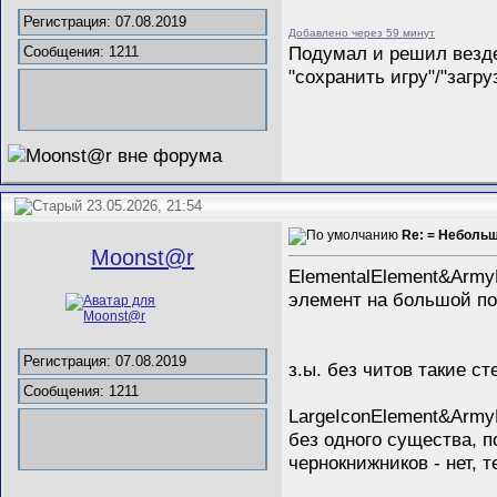
Регистрация: 07.08.2019
Добавлено через 59 минут
Подумал и решил везде 
Сообщения: 1211
"сохранить игру"/"загр
23.05.2026, 21:54
Re: = Неболь
Mооnst@r
ElementalElement&Army
элемент на большой по
Регистрация: 07.08.2019
з.ы. без читов такие с
Сообщения: 1211
LargeIconElement&Army
без одного существа, 
чернокнижников - нет, т