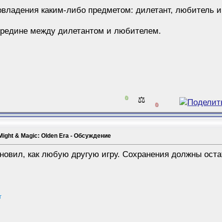
я овладения каким-либо предметом: дилетант, любитель 
осередине между дилетантом и любителем.
0
⚖️
0
Might & Magic: Olden Era - Обсуждение
новил, как любую другую игру. Сохранения должны оста
т