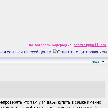
По вопросам модерации:
nebov24@gmail.com
#874
^
епроверять кто там у гг, дабы купить в замке именно
во каждый раз выбирать нужный через стрелочки. А