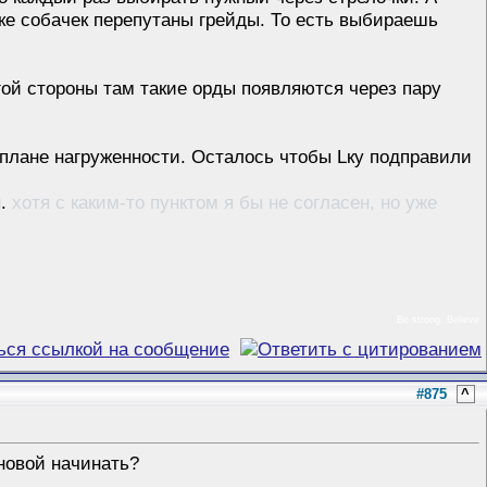
упке собачек перепутаны грейды. То есть выбираешь
ой стороны там такие орды появляются через пару
плане нагруженности. Осталось чтобы Lку подправили
ы.
хотя с каким-то пунктом я бы не согласен, но уже
Be strong. Believe
#875
^
 новой начинать?