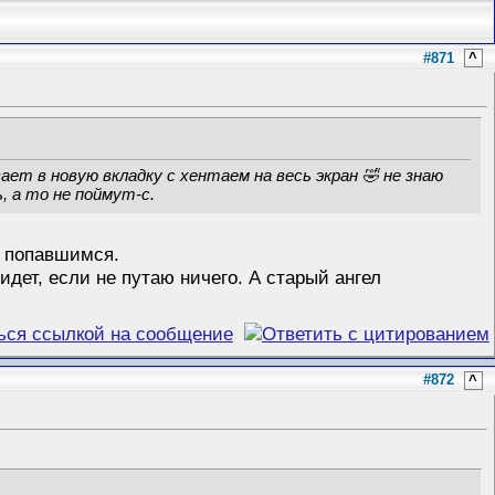
#871
^
ает в новую вкладку с хентаем на весь экран 🤣 не знаю
 а то не поймут-с.
м попавшимся.
идет, если не путаю ничего. А старый ангел
#872
^