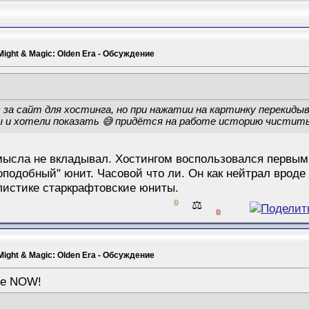
Might & Magic: Olden Era - Обсуждение
с за сайт для хостинга, но при нажатии на картинку перекидыв
 и хотели показать 😅 придётся на работе историю чистить,
умысла не вкладывал. Хостингом воспользовался первы
оподобный" юнит. Часовой что ли. Он как нейтрал вроде 
листике старкрафтовские юниты.
0
⚖️
0
Might & Magic: Olden Era - Обсуждение
ble NOW!