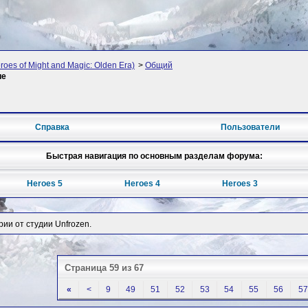
oes of Might and Magic: Olden Era)
>
Общий
ие
Справка
Пользователи
Быстрая навигация по основным разделам форума:
Heroes 5
Heroes 4
Heroes 3
рии от студии Unfrozen.
Страница 59 из 67
«
<
9
49
51
52
53
54
55
56
57