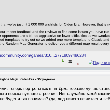
at we’ve just hit 1 000 000 wishlists for Olden Era! However, that is not
our recent feedback and the reviews to find some issues you have run i
 opponents are a bit too aggressive on lower difficulties so we tweaked 
ked templates to try out so we added one more template to Classic and
the Random Map Generator to deliver you a different map result every 
amcommunity.com/games/310...27718097486284
1
⚖️
0
Might & Magic: Olden Era - Обсуждение
ли, теперь портреты как в пятёрке, гораздо лучше стало
ого поиска нужного строения. Нет случайно какой кноп
не будет я так понимаю? (да, дед ничего не читает и вс