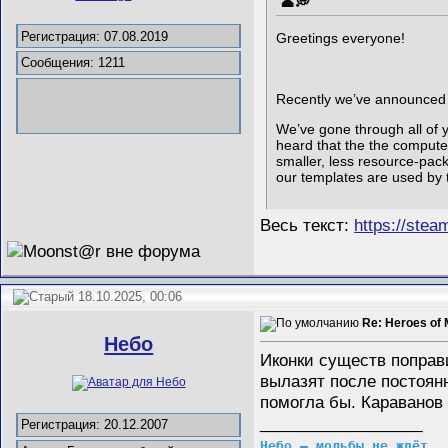
Регистрация: 07.08.2019
Greetings everyone!
Сообщения: 1211
Recently we’ve announced th
We’ve gone through all of y
heard that the the computer
smaller, less resource-pac
our templates are used by 
Весь текст:
https://ste
18.10.2025, 00:06
Re: Heroes of 
Небо
Иконки существ поправи
вылазят после постоянн
помогла бы. Караванов 
__________________
Регистрация: 20.12.2007
Небо – мольбы не ждёт