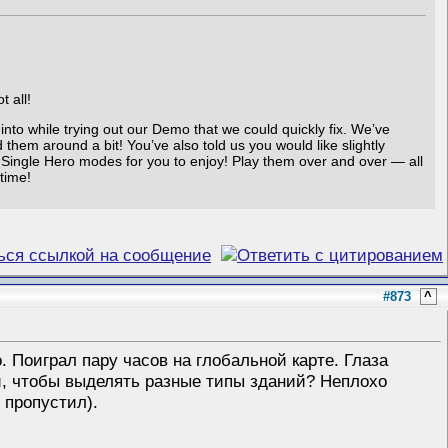
 all!
nto while trying out our Demo that we could quickly fix. We’ve
them around a bit! You’ve also told us you would like slightly
 Single Hero modes for you to enjoy! Play them over and over — all
time!
#873
^
. Поиграл пару часов на глобальной карте. Глаза
ки, чтобы выделять разные типы зданий? Неплохо
ё пропустил).