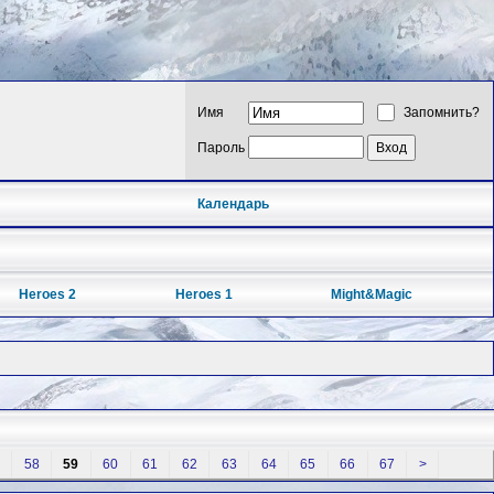
Имя
Запомнить?
Пароль
Календарь
Heroes 2
Heroes 1
Might&Magic
58
59
60
61
62
63
64
65
66
67
>