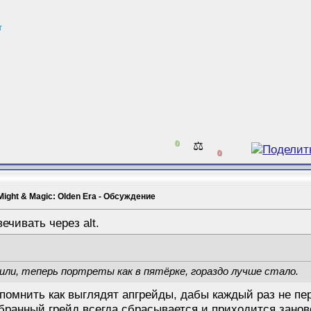
т
0
⚖️
0
Might & Magic: Olden Era - Обсуждение
ечивать через alt.
ли, теперь портреты как в пятёрке, гораздо лучше стало.
помнить как выглядят апгрейды, дабы каждый раз не пер
ыбранный грейд всегда сбрасывается и приходится зано