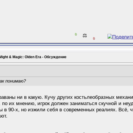
0
⚖️
0
Might & Magic: Olden Era - Обсуждение
так понимаю?
араваны ни в какую. Кучу других костьлеобразных механ
 по их мнению, игрок должен заниматься скучной и неу
 в 90-х, но изжили себя в современных реалиях. Всё, чт
ют.