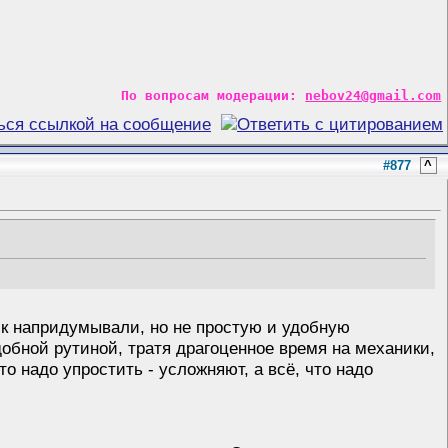
По вопросам модерации:
nebov24@gmail.com
#877
^
ик напридумывали, но не простую и удобную
добной рутиной, тратя драгоценное время на механики,
о надо упростить - усложняют, а всё, что надо