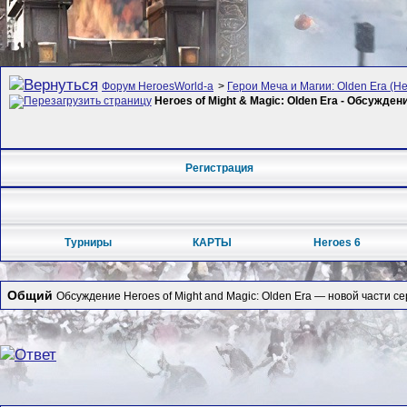
Форум HeroesWorld-а
>
Герои Меча и Магии: Olden Era (Her
Heroes of Might & Magic: Olden Era - Обсужден
Регистрация
Турниры
КАРТЫ
Heroes 6
Общий
Обсуждение Heroes of Might and Magic: Olden Era — новой части се