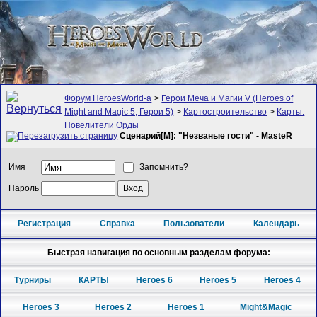
Форум HeroesWorld-а
>
Герои Меча и Магии V (Heroes of
Might and Magic 5, Герои 5)
>
Картостроительство
>
Карты:
Повелители Орды
Сценарий[M]: "Незваные гости" - MasteR
Имя
Запомнить?
Пароль
Регистрация
Справка
Пользователи
Календарь
Быстрая навигация по основным разделам форума:
Турниры
КАРТЫ
Heroes 6
Heroes 5
Heroes 4
Heroes 3
Heroes 2
Heroes 1
Might&Magic