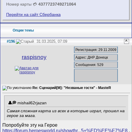
Номер карты 💳
4377723749271064
Перейти на сайт Сбербанка
Опции темы
#196
31.03.2025, 07:09
^
Регистрация: 29.11.2009
raspisnoy
Адрес: ДНР Донецк
Сообщения: 529
Re: Сценарий[M]: "Незваные гости" - MasteR
mishail62rjazan
Самая сложная карта из всех в которые играл, прошел на
герое за мага.
Попробуйте эту на Герое
https://forum.heroesworld.ru/showthr...5+%ED%EE%F7%E8
.