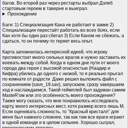
багов. Во второй раз через рестарты выбрал Дэлеб
стартовым героем в таверне и выиграл.
Прохождение
Баги: 1) Специализация Кана не работает в замке 2)
Специализация перестаёт работать во всех боях, если
Кан хотя бы один раз сбегал 3) Если Каном не сбежать, а
сдаться, то он почему-то теряет весь опыт.
Карта запомнилась интересной идеей, что игроку
противостоит много сильных врагов и нужно заставить их
воевать между собой. Когда в одном дне пути от моего
города два героя с высокой опасностью (Наадир и
Кифра) убились до одного с низкой, то я реально прыгал
по комнате от радости
Даже решил выложить файл с
сохранением (save_19.sav), запускаем, сразу завершаем
ход и наслаждаемся. Такой геймплей был задуман самим
MasteR'ом или это особенность моего прохождения?
Также могу сказать, что мне понравилось исследовать
карту, много интересных мест, хотя размер всего лишь M.
Если оценивать сложность, то "Красный кристалл" для
меня был намного сложнее, так как там все враги играют
в одной команде и в целом сильнее. Хорошо сыграл,
прохождением доволен.