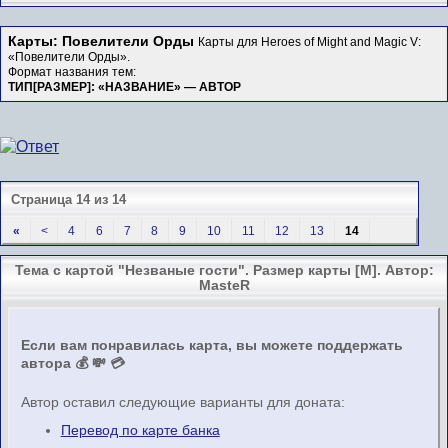
Карты: Повелители Орды
Карты для Heroes of Might and Magic V:
«Повелители Орды».
Формат названия тем:
ТИП[РАЗМЕР]: «НАЗВАНИЕ» — АВТОР
Страница 14 из 14
«
<
4
6
7
8
9
10
11
12
13
14
Тема с картой "Незваные гости". Размер карты [M]. Автор:
MasteR
Если вам понравилась карта, вы можете поддержать
автора 💰 💸 💳
Автор оставил следующие варианты для доната:
Перевод по карте банка