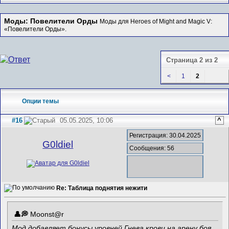
Моды: Повелители Орды
Моды для Heroes of Might and Magic V:
«Повелители Орды».
Страница 2 из 2
<
1
2
Опции темы
#16
05.05.2025, 10:06
^
Регистрация: 30.04.2025
G0ldiel
Сообщения: 56
Re: Таблица поднятия нежити
Mооnst@r
Мод добавляет бонусы уровней Гнева крови на арену боя.