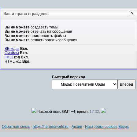
Ваши права в разделе
^
Вы
не можете
создавать темы
Вы
не можете
отвечать на сообщения
Вы
не можете
прикреплять файлы
Вы
не можете
редактировать сообщения
BB-коды
Вкл.
Смайлы
Вкл.
[IMG]
код
Вкл.
HTML код
Вкл.
Быстрый переход
Часовой пояс GMT +4, время:
17:32
.
Обратная связь
-
https://heroesworld.ru
-
Архив
-
Настройки cookies
Вверх