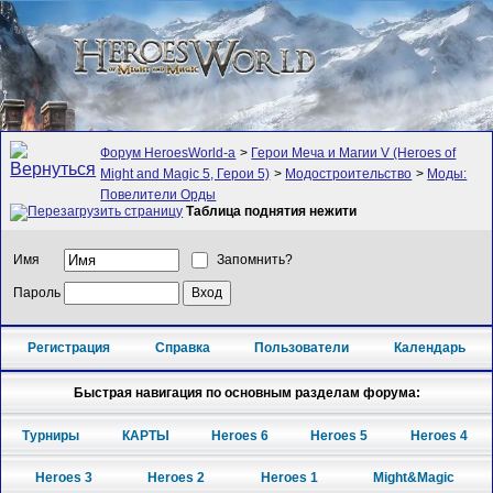
Форум HeroesWorld-а
>
Герои Меча и Магии V (Heroes of
Might and Magic 5, Герои 5)
>
Модостроительство
>
Моды:
Повелители Орды
Таблица поднятия нежити
Имя
Запомнить?
Пароль
Регистрация
Справка
Пользователи
Календарь
Быстрая навигация по основным разделам форума:
Турниры
КАРТЫ
Heroes 6
Heroes 5
Heroes 4
Heroes 3
Heroes 2
Heroes 1
Might&Magic