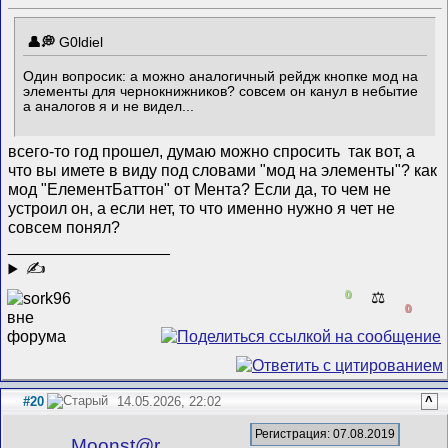
G0ldiel
Один вопросик: а можно аналогичный рейдж кнопке мод на
элементы для чернокнижников? совсем он канул в небытие
а аналогов я и не видел...
всего-то год прошел, думаю можно спросить
так вот, а
что вы имете в виду под словами "мод на элементы"? как
мод "ЕлементБаттон" от Мента? Если да, то чем не
устроил он, а если нет, то что именно нужно я чет не
совсем понял?
__________________
✍
0
⚖️
0
#20
14.05.2026, 22:02
^
Регистрация: 07.08.2019
Mооnst@r