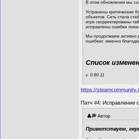
В этом обновлении мы со
Устранены критические б
объектов. Сеть стала ст
игре скорректированы та
исправлены ошибки локал
Мы продолжаем активно р
ошибках: именно благода
Список измене
v. 0.80.11
https://steamcommunity
Патч #4: Исправление с
Автор
Приветствуем, гер