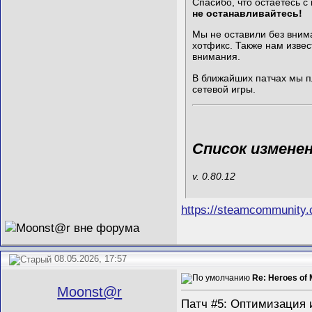
Спасибо, что остаётесь 
не останавливайтесь!
Мы не оставили без вним
хотфикс. Также нам изве
внимания.
В ближайших патчах мы п
сетевой игры.
Список измене
v. 0.80.12
https://steamcommunity
08.05.2026, 17:57
Re: Heroes of 
Mооnst@r
Патч #5: Оптимизация 