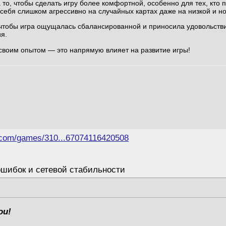
 то, чтобы сделать игру более комфортной, особенно для тех, кто 
 себя слишком агрессивно на случайных картах даже на низкой и н
 чтобы игра ощущалась сбалансированной и приносила удовольств
я.
 своим опытом — это напрямую влияет на развитие игры!
.com/games/310...67074116420508
ошибок и сетевой стабильности
ои!