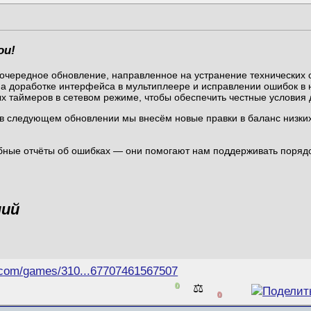
ои!
 очередное обновление, направленное на устранение технических о
на доработке интерфейса в мультиплеере и исправлении ошибок в 
х таймеров в сетевом режиме, чтобы обеспечить честные условия д
 в следующем обновлении мы внесём новые правки в баланс низки
бные отчёты об ошибках — они помогают нам поддерживать поряд
ний
.com/games/310...67707461567507
0
⚖️
0