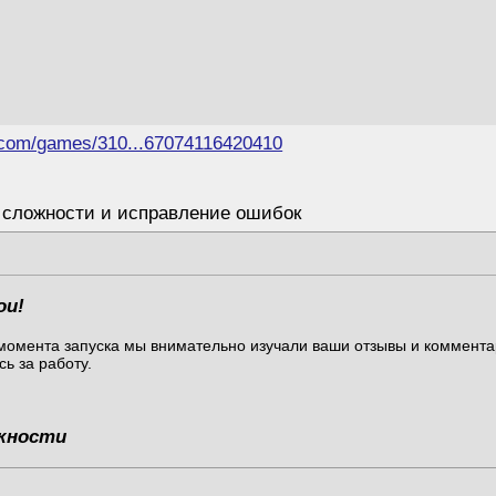
.com/games/310...67074116420410
а сложности и исправление ошибок
ои!
момента запуска мы внимательно изучали ваши отзывы и коммент
ь за работу.
жности