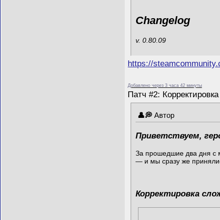
Changelog
v. 0.80.09
https://steamcommunity
Добавлено через 3 часа 42 минуты
Патч #2: Корректировк
Автор
Приветствуем, гер
За прошедшие два дня с 
— и мы сразу же принялис
Корректировка сло