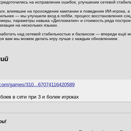
средоточились на исправлении ошибок, улучшении сетевой стабиль
аги, влиявшие на прохождение кампании и поведение ИИ-игрока, а 
абильнее — мы улучшили вход в лобби, процесс восстановления со
ймеры, параметры навыка «Дипломатия» и стоимость ряда построек
изации на нескольких языках.
аботать над сетевой стабильностью и балансом — впереди ещё м
ря вам мы можем делать игру лучше с каждым обновлением.
ний
.com/games/310...67074116420589
боев в сети при 3 и более игроках
ои!