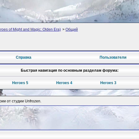
oes of Might and Magic: Olden Era)
>
Общий
Справка
Пользователи
Быстрая навигация по основным разделам форума:
Heroes 5
Heroes 4
Heroes 3
рии от студии Unfrozen.