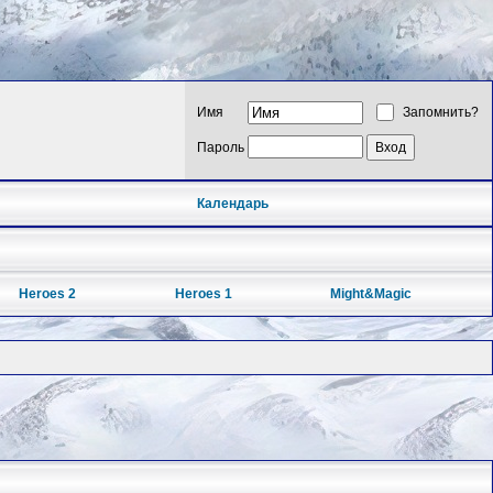
Имя
Запомнить?
Пароль
Календарь
Heroes 2
Heroes 1
Might&Magic