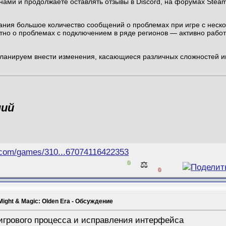
с нами и продолжаете оставлять отзывы в Discord, на форумах Ste
ания большое количество сообщений о проблемах при игре с неско
стно о проблемах с подключением в ряде регионов — активно рабо
ланируем внести изменения, касающиеся различных сложностей и
ний
.com/games/310...67074116422353
0
⚖️
0
Might & Magic: Olden Era - Обсуждение
игрового процесса и исправления интерфейса