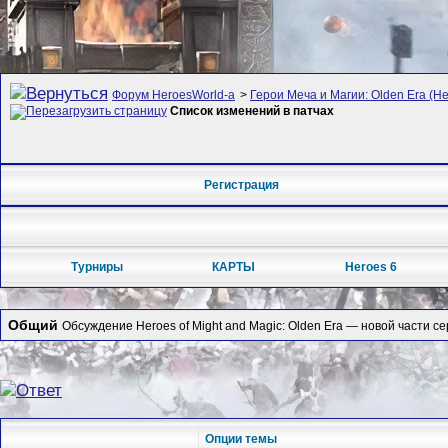
Форум HeroesWorld-а
>
Герои Меча и Магии: Olden Era (Her
Список изменений в патчах
Регистрация
Турниры
КАРТЫ
Heroes 6
Общий
Обсуждение Heroes of Might and Magic: Olden Era — новой части се
Опции темы