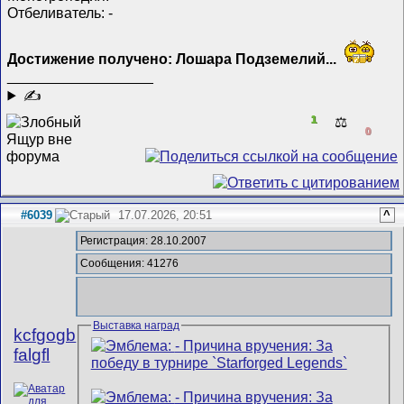
Отбеливатель: -
Достижение получено: Лошара Подземелий...
__________________
✍
1
⚖️
0
#6039
17.07.2026, 20:51
^
Регистрация: 28.10.2007
Сообщения: 41276
Выставка наград
kcfgogb
falgfl