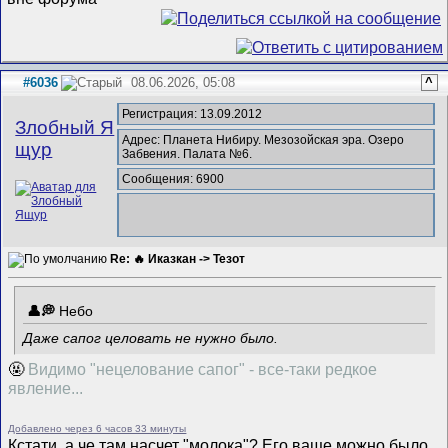
#6036
08.06.2026, 05:08
^
Регистрация: 13.09.2012
Злобный Я
Адрес: Планета Нибиру. Мезозойская эра. Озеро
щур
Забвения. Палата №6.
Сообщения: 6900
Re: 🔥 Иказкан -> Тезот
Небо
Даже сапог целовать не нужно было.
🤬
Видимо "нецелование сапог" - все-таки редкое
явление...
Добавлено через 6 часов 33 минуты
Кстати, а че там насчет "молока"? Его ваще можно было