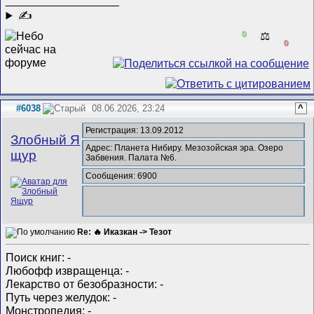
✍
0
⚖️
0
#6038
08.06.2026, 23:24
^
Регистрация: 13.09.2012
Злобный Я
Адрес: Планета Нибиру. Мезозойская эра. Озеро
щур
Забвения. Палата №6.
Сообщения: 6900
Re: 🔥 Иказкан -> Тезот
Поиск книг: -
Любофф извращенца: -
Лекарство от безобразности: -
Путь через желудок: -
Монстропедия: -