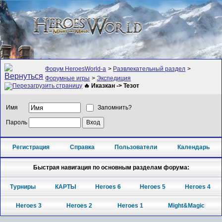
Форум HeroesWorld-а
>
Развлекательный раздел
>
Форумные игры
>
Экспедиция
🔥 Иказкан -> Тезот
Имя
Запомнить?
Пароль
Регистрация
Справка
Пользователи
Календарь
Быстрая навигация по основным разделам форума:
Турниры
КАРТЫ
Heroes 6
Heroes 5
Heroes 4
Heroes 3
Heroes 2
Heroes 1
Might&Magic