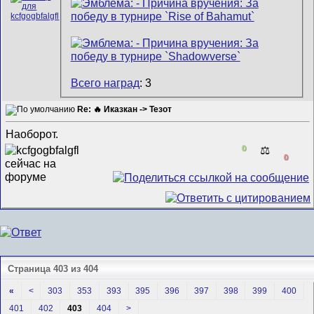
Всего наград
: 3
Re: 🔥 Иказкан -> Тезот
Наоборот.
0
⚖️
0
Страница 403 из 404
«
<
303
353
393
395
396
397
398
399
400
401
402
403
404
>