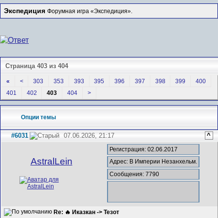
Экспедиция
Форумная игра «Экспедиция».
Страница 403 из 404
«
<
303
353
393
395
396
397
398
399
400
401
402
403
404
>
Опции темы
#6031
07.06.2026, 21:17
^
Регистрация: 02.06.2017
AstralLein
Адрес: В Империи Незанхельм.
Сообщения: 7790
Re: 🔥 Иказкан -> Тезот