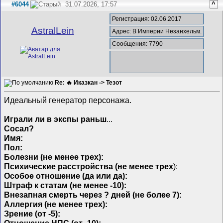
#6044
31.07.2026, 17:57
^
Регистрация: 02.06.2017
AstralLein
Адрес: В Империи Незанхельм.
Сообщения: 7790
Re: 🔥 Иказкан -> Тезот
Идеальный генератор персонажа.
Играли ли в экспы раньш
...
Сосал?
Имя:
Пол:
Болезни (не менее трех):
Психические расстройства (не менее трех
):
Особое отношение (да или да):
Штраф к статам (не менее -10):
Внезапная смерть через ? дней (не более 7):
Аллергия (не менее трех):
Зрение (от -5):