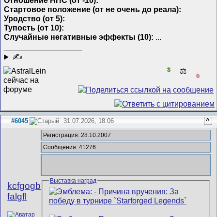
Отношение НПС (от -10):
Стартовое положение (от не очень до реала):
Уродство (от 5):
Тупость (от 10):
Случайные негативные эффекты (10):
...
__________________
✍
3
⚖️
0
#6045
31.07.2026, 18:06
^
Регистрация: 28.10.2007
Сообщения: 41276
Выставка наград
kcfgogb
falgfl