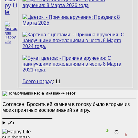
py Li
fe
Всего наград
: 11
Re: 🔥 Иказкан -> Тезот
Согласен. Бросить ей камнем в голову было вторым из
моих приятных воспоминаний за игру.
__________________
✍
2
⚖️
0