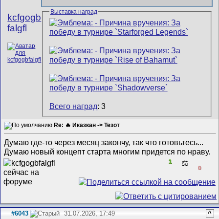
Выставка наград
kcfgogb
falgfl
Всего наград
: 3
Re: 🔥 Иказкан -> Тезот
Думаю где-то через месяц закончу, так что готовьтесь...
Думаю новый концепт старта многим придется по нраву.
1
⚖️
0
#6043
31.07.2026, 17:49
^