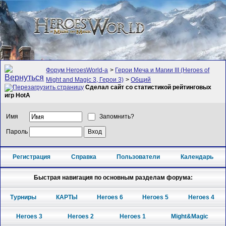
Форум HeroesWorld-а
>
Герои Меча и Магии III (Heroes of
Might and Magic 3, Герои 3)
>
Общий
Сделал сайт со статистикой рейтинговых
игр HotA
Имя
Запомнить?
Пароль
Регистрация
Справка
Пользователи
Календарь
Быстрая навигация по основным разделам форума:
Турниры
КАРТЫ
Heroes 6
Heroes 5
Heroes 4
Heroes 3
Heroes 2
Heroes 1
Might&Magic