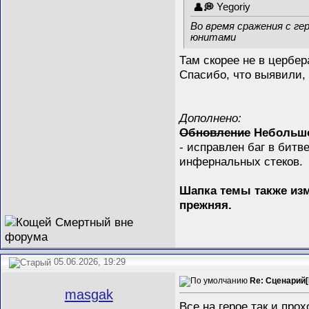
Yegoriy
Во время сражения с ге
юнитами
Там скорее не в цербер
Спасибо, что выявили,
Дополнено:
Обновление
Небольшой
- исправлен баг в битв
инфернальных стеков.
Шапка темы также из
прежняя.
05.06.2026, 19:29
Re: Сценарий[
masgak
Все на герое так и про