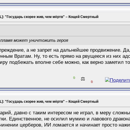
L]: "Государь скорее жив, чем мёртв" – Кощей Смертный
 пламя может уничтожить героя
реждение, а не запрет на дальнейшее продвижение. Да, 
енным Вратам. Ну, то есть прямо на рвущееся из них а
иру подбежать вполне себе можно, как верно заметил то
0
⚖️
0
L]: "Государь скорее жив, чем мёртв" – Кощей Смертный
рий, давно с таким интересом не играл, в меру сложный
ки. Единственное, не осилил мумию и лавового дракона
дчинении церберов, ИИ ломается и начинает просто наж