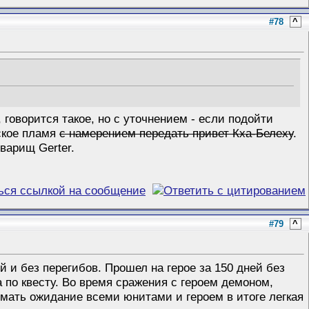
#78
^
говорится такое, но с уточнением - если подойти
дское пламя
с намерением передать привет Кха-Белеху
.
варищ Gerter.
#79
^
 и без перегибов. Прошел на герое за 150 дней без
 по квесту. Во время сражения с героем демоном,
имать ожидание всеми юнитами и героем в итоге легкая