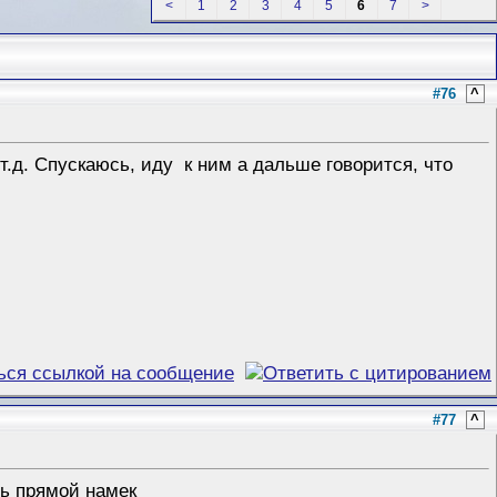
<
1
2
3
4
5
6
7
>
#76
^
т.д. Спускаюсь, иду к ним а дальше говорится, что
#77
^
ть прямой намек