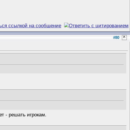
#80
^
ет - решать игрокам.