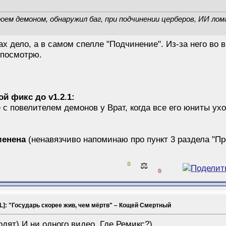
роем демоном, обнаружил баг, при подчинении церберов, ИИ л
ах дело, а в самом спелле "Подчинение". Из-за него во 
 посмотрю.
 фикс до v1.2.1:
е с повелителем демонов у Врат, когда все его юниты у
менена
(ненавязчиво напоминаю про пункт 3 раздела "П
0
⚖️
0
L]: "Государь скорее жив, чем мёртв" – Кощей Смертный
ходят) И ни одного видео. Где Ремикс?)