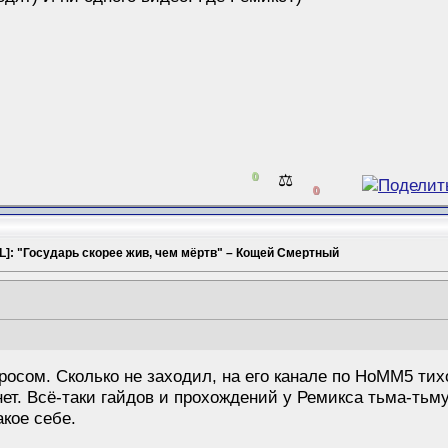
0
⚖️
0
L]: "Государь скорее жив, чем мёртв" – Кощей Смертный
осом. Сколько не заходил, на его канале по HoMM5 тихо
и нет. Всё-таки гайдов и прохождений у Ремикса тьма-тьм
акое себе.