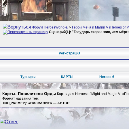
Форум HeroesWorld-а
>
Герои Меча и Магии V (Heroes of Mi
Сценарий[L]: "Государь скорее жив, чем мёр
Регистрация
Турниры
КАРТЫ
Heroes 6
Карты: Повелители Орды
Карты для Heroes of Might and Magic V: «
Формат названия тем:
ТИП[РАЗМЕР]: «НАЗВАНИЕ» — АВТОР