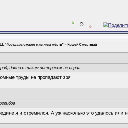
1
⚖️
0
L]: "Государь скорее жив, чем мёртв" – Кощей Смертный
рий, давно с таким интересом не играл
ромные труды не пропадают зря
ерегибов
едине я и стремился. А уж насколько это удалось или н