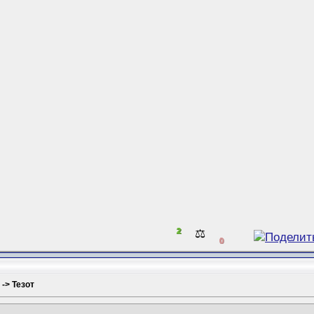
2
⚖️
0
 -> Тезот