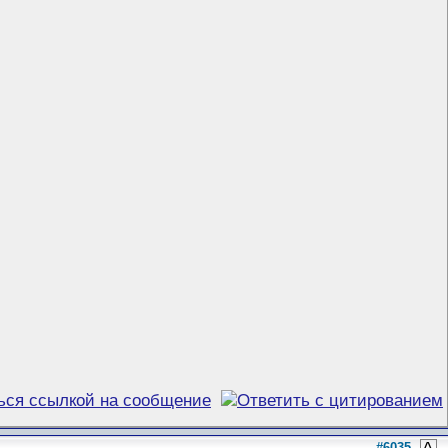
#6035
^