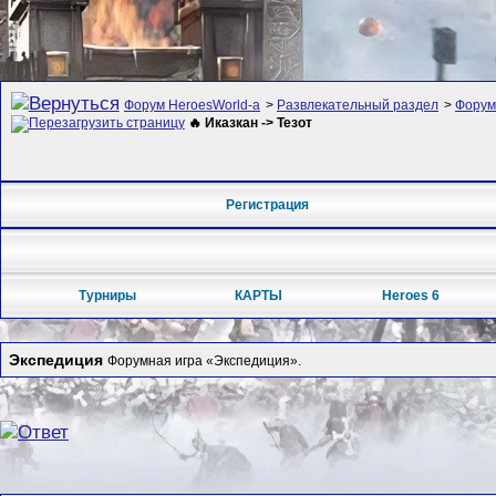
Форум HeroesWorld-а
>
Развлекательный раздел
>
Форум
🔥 Иказкан -> Тезот
Регистрация
Турниры
КАРТЫ
Heroes 6
Экспедиция
Форумная игра «Экспедиция».