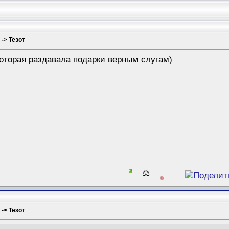
 -> Тезот
оторая раздавала подарки верным слугам)
2
⚖️
0
 -> Тезот