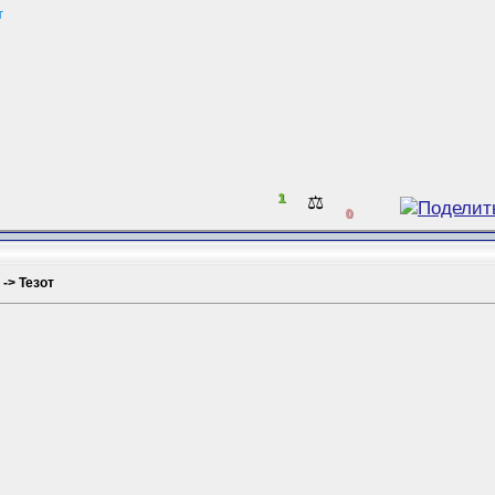
т
1
⚖️
0
 -> Тезот