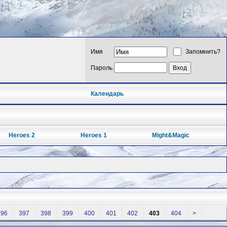
Имя
Запомнить?
Пароль
Календарь
Heroes 2
Heroes 1
Might&Magic
396
397
398
399
400
401
402
403
404
>