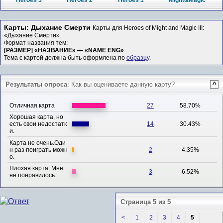
Heroes 3
Heroes 2
Heroes 1
Might&Magic
Карты: Дыхание Смерти
Карты для Heroes of Might and Magic III:
«Дыхание Смерти».
Формат названия тем:
[РАЗМЕР] «НАЗВАНИЕ» — «NAME ENG»
Тема с картой должна быть оформлена по
образцу
.
Результаты опроса
: Как вы оцениваете данную карту?
^
Отличная карта
27
58.70%
Хорошая карта, но
есть свои недостатк
14
30.43%
и.
Карта не очень.Оди
н раз поиграть можн
2
4.35%
о.
Плохая карта. Мне
3
6.52%
не понравилось.
Страница 5 из 5
<
1
2
3
4
5