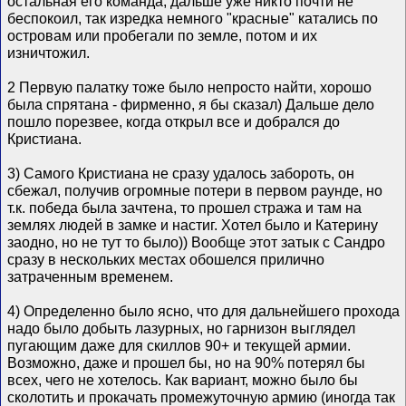
остальная его команда, дальше уже никто почти не
беспокоил, так изредка немного "красные" катались по
островам или пробегали по земле, потом и их
изничтожил.
2 Первую палатку тоже было непросто найти, хорошо
была спрятана - фирменно, я бы сказал) Дальше дело
пошло порезвее, когда открыл все и добрался до
Кристиана.
3) Самого Кристиана не сразу удалось забороть, он
сбежал, получив огромные потери в первом раунде, но
т.к. победа была зачтена, то прошел стража и там на
землях людей в замке и настиг. Хотел было и Катерину
заодно, но не тут то было)) Вообще этот затык с Сандро
сразу в нескольких местах обошелся прилично
затраченным временем.
4) Определенно было ясно, что для дальнейшего прохода
надо было добыть лазурных, но гарнизон выглядел
пугающим даже для скиллов 90+ и текущей армии.
Возможно, даже и прошел бы, но на 90% потерял бы
всех, чего не хотелось. Как вариант, можно было бы
сколотить и прокачать промежуточную армию (иногда так