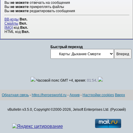
Вы
не можете
отвечать на сообщения
Вы
не можете
прикреплять файлы
Вы
не можете
редактировать сообщения
BB-коды
Вкл.
Смайлы
Вкл.
[IMG]
код
Вкл.
HTML код
Вкл.
Быстрый переход
Часовой пояс GMT +4, время:
01:54
.
Обратная связь
-
https://heroesworld.ru
-
Архив
-
Настройки cookies
Вверх
vBulletin v3.5.0, Copyright ©2000-2026, Jelsoft Enterprises Ltd. (Русский)