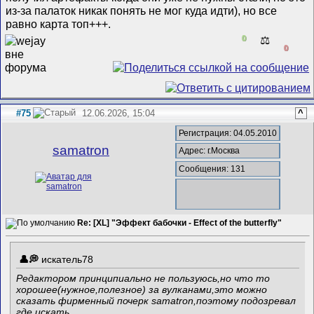
из-за палаток никак понять не мог куда идти), но все
равно карта топ+++.
0
⚖️
0
#75
12.06.2026, 15:04
^
Регистрация: 04.05.2010
samatron
Адрес: г.Москва
Сообщения: 131
Re: [XL] "Эффект бабочки - Effect of the butterfly"
искатель78
Редактором принципиально не пользуюсь,но что то
хорошее(нужное,полезное) за вулканами,это можно
сказать фирменный почерк samatron,поэтому подозревал
где искать