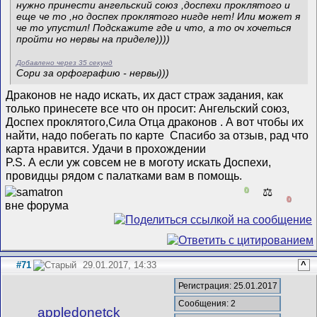
нужно принести ангельский союз ,доспехи проклятого и
еще че то ,но доспех проклятого нигде нет! Или может я
че то упустил! Подскажите где и что, а то оч хочеться
пройти но нервы на приделе))))
Добавлено через 35 секунд
Сори за орфографию - нервы)))
Драконов не надо искать, их даст страж задания, как
только принесете все что он просит: Ангельский союз,
Доспех проклятого,Сила Отца драконов
. А вот чтобы их
найти, надо побегать по карте
Спасибо за отзыв, рад что
карта нравится. Удачи в прохождении
P.S. А если уж совсем не в моготу искать Доспехи,
провидцы рядом с палатками вам в помощь.
0
⚖️
0
#71
29.01.2017, 14:33
^
Регистрация: 25.01.2017
Сообщения: 2
appledonetck