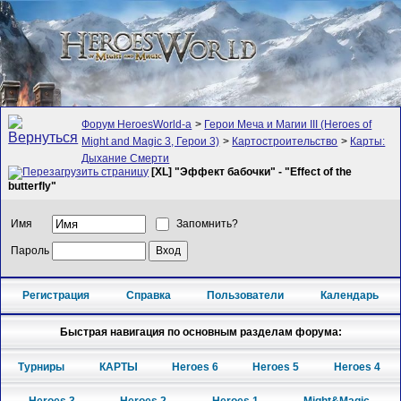
Форум HeroesWorld-а
>
Герои Меча и Магии III (Heroes of
Might and Magic 3, Герои 3)
>
Картостроительство
>
Карты:
Дыхание Смерти
[XL] "Эффект бабочки" - "Effect of the
butterfly"
Имя
Запомнить?
Пароль
Регистрация
Справка
Пользователи
Календарь
Быстрая навигация по основным разделам форума:
Турниры
КАРТЫ
Heroes 6
Heroes 5
Heroes 4