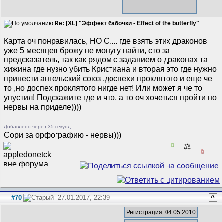
Re: [XL] "Эффект бабочки - Effect of the butterfly"
Карта оч понравилась, НО С.... где взять этих драконов
уже 5 месяцев брожу не монугу найти, сто за
предсказатель, так как рядом с заданием о драконах та
хижина где нузно убить Кристиана и вторая это где нужно
принести ангельский союз ,доспехи проклятого и еще че
то ,но доспех проклятого нигде нет! Или может я че то
упустил! Подскажите где и что, а то оч хочеться пройти но
нервы на приделе))))
Добавлено через 35 секунд
Сори за орфографию - нервы)))
0
⚖️
0
#70
27.01.2017, 22:39
^
Регистрация: 04.05.2010