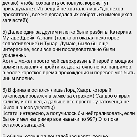
делаю), чтобы сохранить основную, короче тут
призадумался. Из вещей не хватало лишь "доспехов
проклятого", все же догадался их собрать из имеющихся
запчастей))
5) Далее один за другим и легко были разбиты Катерина,
Мутаре Дрейк, Аэнаин (только он оказал некоторое
сопротивление) и Тунар. Думаю, было бы еще
интереснее, если все они последовательно были
усиленны.
Хотя... может просто мой сверхразвитый герой и мощная
армия позволили пройти их достаточно легко, например,
в более короткое время прохождения и перевес мог быть
иным вполне.
6) В финале остался лишь Лорд Хаарт, который
законсервировался в замке за стражем) Сандро открыл
калитку и отошел, а дальше всё просто - у заточенца не
было шансов уцелеть))
Кстати, интересно, а получилось бы нейтрализовать, если
бы он имел например все навыки по 99?) Это пока
осталось загадкой.
В общем, отличная лонгплейная карта, только