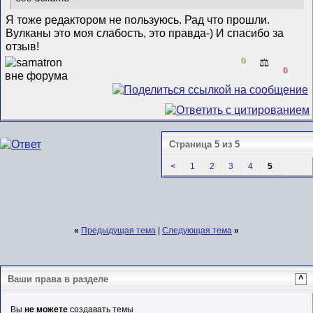
Я тоже редактором не пользуюсь. Рад что прошли.
Вулканы это моя слабость, это правда-) И спасибо за
отзыв!
0
⚖️
0
Страница 5 из 5
<
1
2
3
4
5
«
Предыдущая тема
|
Следующая тема
»
Ваши права в разделе
^
Вы
не можете
создавать темы