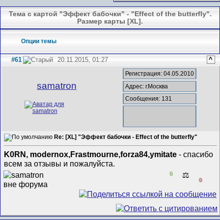
Тема с картой "Эффект бабочки" - "Effect of the butterfly".
Размер карты [XL].
Опции темы
#61
20.11.2015, 01:27
^
Регистрация: 04.05.2010
samatron
Адрес: г.Москва
Сообщения: 131
Re: [XL] "Эффект бабочки - Effect of the butterfly"
K0RN, modernox,Frastmourne,forza84,ymitate
- спасибо
всем за отзывы и пожалуйста.
0
⚖️
0