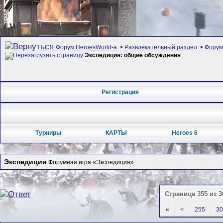
Форум HeroesWorld-а
>
Развлекательный раздел
>
Форум
Экспедиция: общие обсуждения
Регистрация
Турниры
КАРТЫ
Heroes 6
Экспедиция
Форумная игра «Экспедиция».
Страница 355 из 3
«
<
255
30