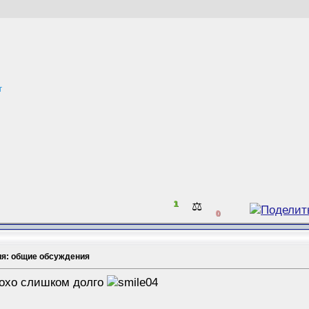
т
1
⚖️
0
ия: общие обсуждения
лохо слишком долго