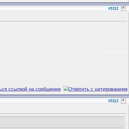
#5312
^
Be strong. Believe
#5313
^