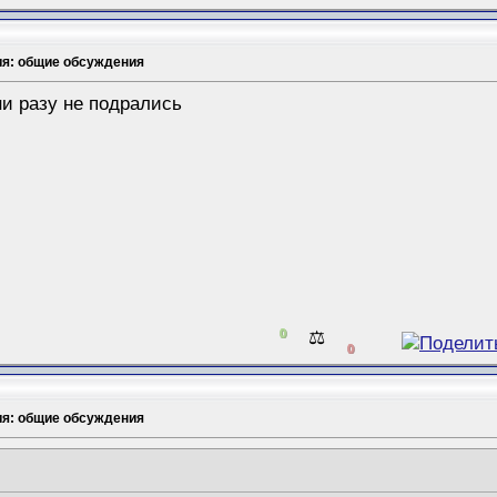
ия: общие обсуждения
ни разу не подрались
0
⚖️
0
ия: общие обсуждения