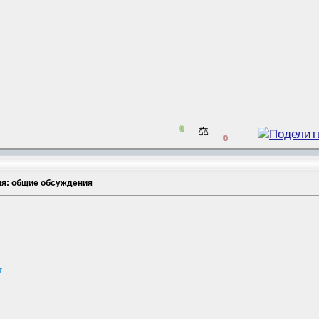
0
⚖️
0
ия: общие обсуждения
т