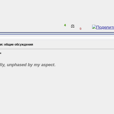
4
⚖️
0
ия: общие обсуждения
*
lly, unphased by my aspect.