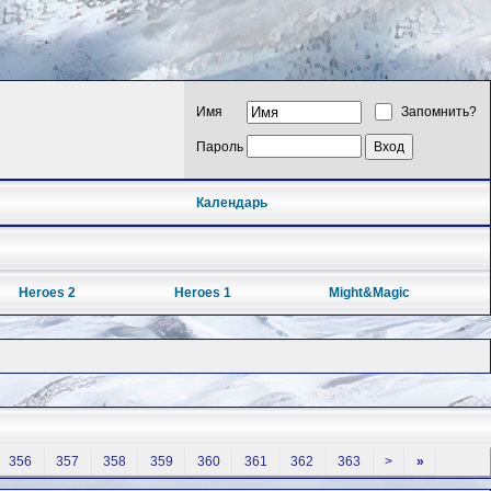
Имя
Запомнить?
Пароль
Календарь
Heroes 2
Heroes 1
Might&Magic
356
357
358
359
360
361
362
363
>
»