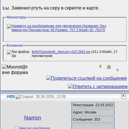
з.ы. Заменил ртуть на серу в скрипте и карте.
Миниатюры
Вложения
fixNVSwindmill_mercury-A2C2M3.zip
(311.3 Кбайт, 17
просмотров)
2
⚖️
0
#426
30.06.2026, 12:08
^
Регистрация: 22.03.2022
Адрес: Москва
Narron
Сообщения: 353