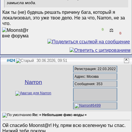
замысла мода.
Как ты (не) будешь решать причину бага, который я
локализовал, это уже твое дело. Не за что, Narron, не за
что.
0
⚖️
0
#424
30.06.2026, 09:51
^
Регистрация: 22.03.2022
Адрес: Москва
Narron
Сообщения: 353
Re: = Небольшие фикс-моды =
Ой спасибо Moonst@r! Ну, прям всю вселенную ты спас.
Низкий тебе поклон.