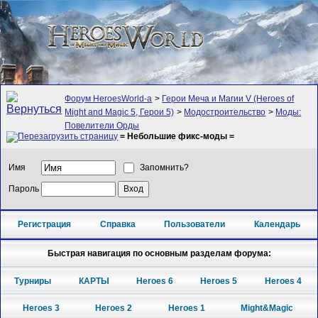
Форум HeroesWorld-а
>
Герои Меча и Магии V (Heroes of
Might and Magic 5, Герои 5)
>
Модостроительство
>
Моды:
Повелители Орды
= Небольшие фикс-моды =
Имя
Запомнить?
Пароль
Регистрация
Справка
Пользователи
Календарь
Быстрая навигация по основным разделам форума:
Турниры
КАРТЫ
Heroes 6
Heroes 5
Heroes 4
Heroes 3
Heroes 2
Heroes 1
Might&Magic