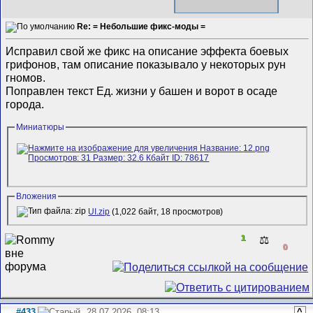
Re: = Небольшие фикс-моды =
Исправил свой же фикс на описание эффекта боевых
грифонов, там описание показывало у некоторых рун
гномов.
Поправлен текст Ед. жизни у башен и ворот в осаде
города.
Миниатюры
Вложения
UI.zip
(1,022 байт, 18 просмотров)
1
⚖️
0
#433
28.07.2026, 08:13
^