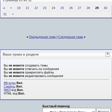
Страница 29 из 31
«
<
19
21
22
23
24
25
26
27
28
29
30
31
>
«
Предыдущая тема
|
Следующая тема
»
Ваши права в разделе
^
Вы
не можете
создавать темы
Вы
не можете
отвечать на сообщения
Вы
не можете
прикреплять файлы
Вы
не можете
редактировать сообщения
BB-коды
Вкл.
Смайлы
Вкл.
[IMG]
код
Вкл.
HTML код
Вкл.
Быстрый переход