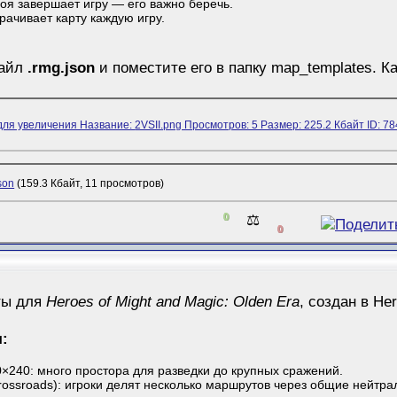
роя завершает игру — его важно беречь.
рачивает карту каждую игру.
файл
.rmg.json
и поместите его в папку map_templates. К
son
(159.3 Кбайт, 11 просмотров)
0
⚖️
0
ты для
Heroes of Might and Magic: Olden Era
, создан в He
я:
40×240: много простора для разведки до крупных сражений.
Crossroads): игроки делят несколько маршрутов через общие нейтра