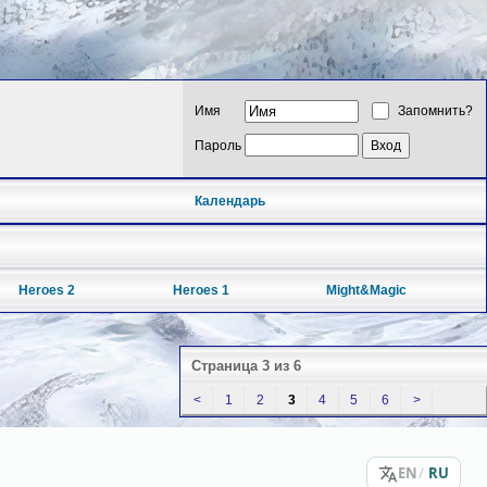
Имя
Запомнить?
Пароль
Календарь
Heroes 2
Heroes 1
Might&Magic
Страница 3 из 6
<
1
2
3
4
5
6
>