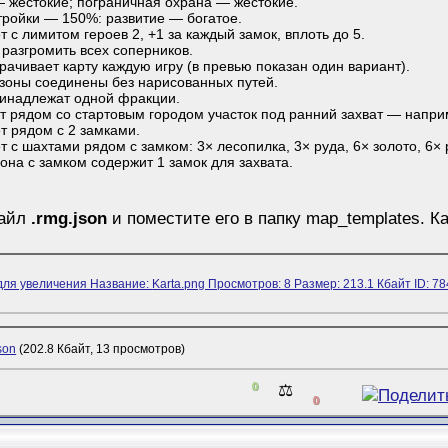
 жестокие; пограничная охрана — жестокие.
ройки — 150%: развитие — богатое.
 с лимитом героев 2, +1 за каждый замок, вплоть до 5.
 разгромить всех соперников.
рачивает карту каждую игру (в превью показан один вариант).
зоны соединены без нарисованных путей.
ринадлежат одной фракции.
т рядом со стартовым городом участок под ранний захват — наприм
т рядом с 2 замками.
 с шахтами рядом с замком: 3× лесопилка, 3× руда, 6× золото, 6× 
она с замком содержит 1 замок для захвата.
файл
.rmg.json
и поместите его в папку map_templates. К
son
(202.8 Кбайт, 13 просмотров)
0
⚖️
0