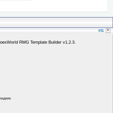
#31
^
roesWorld RMG Template Builder v1.2.3.
редкие.