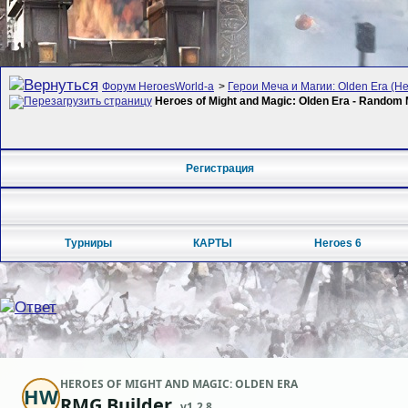
Форум HeroesWorld-а
>
Герои Меча и Магии: Olden Era (Her
Heroes of Might and Magic: Olden Era - Rando
Регистрация
Турниры
КАРТЫ
Heroes 6