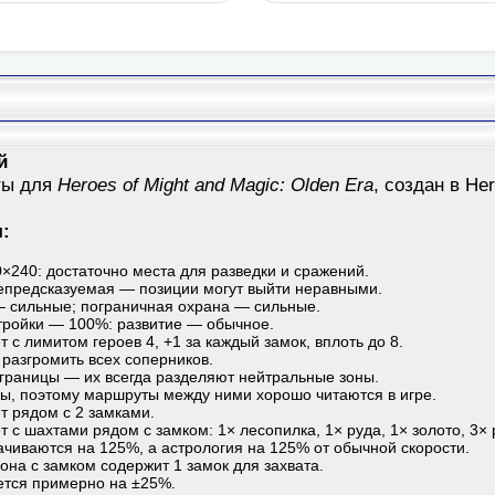
й
ты для
Heroes of Might and Magic: Olden Era
, создан в He
я:
0×240: достаточно места для разведки и сражений.
епредсказуемая — позиции могут выйти неравными.
 сильные; пограничная охрана — сильные.
тройки — 100%: развитие — обычное.
 с лимитом героев 4, +1 за каждый замок, вплоть до 8.
 разгромить всех соперников.
 границы — их всегда разделяют нейтральные зоны.
ы, поэтому маршруты между ними хорошо читаются в игре.
т рядом с 2 замками.
 с шахтами рядом с замком: 1× лесопилка, 1× руда, 1× золото, 3× 
чиваются на 125%, а астрология на 125% от обычной скорости.
она с замком содержит 1 замок для захвата.
ется примерно на ±25%.