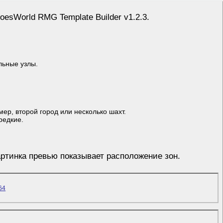
roesWorld RMG Template Builder v1.2.3.
льные узлы.
ер, второй город или несколько шахт.
редкие.
артинка превью показывает расположение зон.