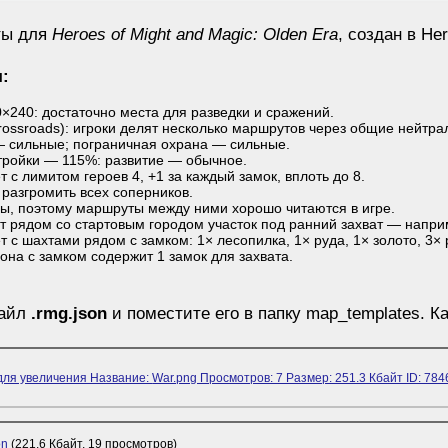
ты для
Heroes of Might and Magic: Olden Era
, создан в He
я:
0×240: достаточно места для разведки и сражений.
Crossroads): игроки делят несколько маршрутов через общие нейтра
 сильные; пограничная охрана — сильные.
тройки — 115%: развитие — обычное.
 с лимитом героев 4, +1 за каждый замок, вплоть до 8.
 разгромить всех соперников.
ы, поэтому маршруты между ними хорошо читаются в игре.
т рядом со стартовым городом участок под ранний захват — наприм
 с шахтами рядом с замком: 1× лесопилка, 1× руда, 1× золото, 3× 
она с замком содержит 1 замок для захвата.
файл
.rmg.json
и поместите его в папку map_templates. К
on
(221.6 Кбайт, 19 просмотров)