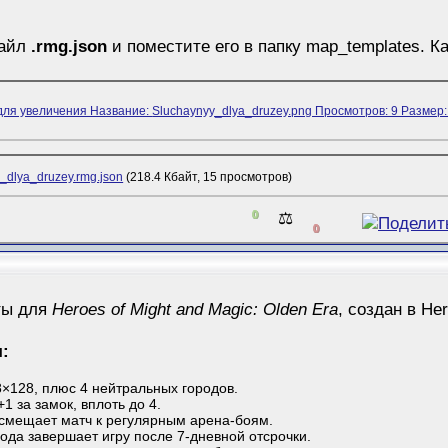
файл
.rmg.json
и поместите его в папку map_templates. К
_dlya_druzey.rmg.json
(218.4 Кбайт, 15 просмотров)
0
⚖️
0
ты для
Heroes of Might and Magic: Olden Era
, создан в He
я:
8×128, плюс 4 нейтральных городов.
1 за замок, вплоть до 4.
смещает матч к регулярным арена-боям.
рода завершает игру после 7-дневной отсрочки.