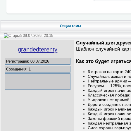
Опции темы
08.07.2026, 20:15
Случайный для друзе
Шаблон случайной кар
grandedterenty
Как это будет игратьс
Регистрация: 08.07.2026
Сообщения: 1
6 игроков на карте 24
Случайная: живая и н
Нейтральные армии —
Ресурсы — 125%, пос
Каждый игрок начинает
Классическая победа:
У игроков нет прямой
Дороги соединяют зон
Каждый игрок начинае
Каждый игрок начинает
Законы фракций прока
Каждая нейтральная з
Сила охраны варьиру