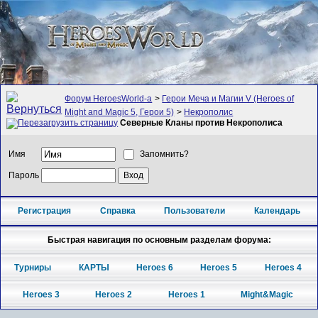
Форум HeroesWorld-а
>
Герои Меча и Магии V (Heroes of
Might and Magic 5, Герои 5)
>
Некрополис
Северные Кланы против Некрополиса
Имя
Запомнить?
Пароль
Регистрация
Справка
Пользователи
Календарь
Быстрая навигация по основным разделам форума:
Турниры
КАРТЫ
Heroes 6
Heroes 5
Heroes 4
Heroes 3
Heroes 2
Heroes 1
Might&Magic