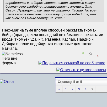
определился с набором героев-некров, которые могут
достаточно свободно противостоять гномику. Это
Орсон, Лукреция и, как это не странно, Каспар. Но все-
таки гномов демонами по-моему проще победить, так
как гном без маны вообще не жилец.
Некр-Маг на тьме вполне способен раскатать гнома-
бойца (правда, если последний не обмажется резистами
вроде "гномьей удачи"). Равенна, Каспар, Наадир и
Дейдра вполне подойдут как стартовые для такого
матчапа.
0
⚖️
0
Страница 5 из 5
<
1
2
3
4
5