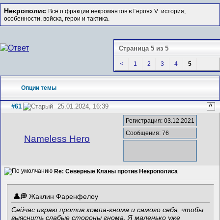
Некрополис
Всё о фракции некромантов в Героях V: история,
особенности, войска, герои и тактика.
Страница 5 из 5
<
1
2
3
4
5
Опции темы
#61
25.01.2024, 16:39
^
Регистрация: 03.12.2021
Сообщения: 76
Nameless Hero
Re: Северные Кланы против Некрополиса
Жаклин Фаренфелоу
Сейчас играю против компа-гнома и самого себя, чтобы
выяснить слабые стороны гнома. Я маленько уже