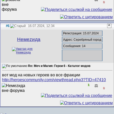
0
#6
16.07.2024, 12:34
^
Регистрация: 15.07.2024
Немеzида
Адрес: Серебряный город
Сообщения: 14
Re: Меч и Магия: Герои 6 - Каталог модов
вот мод на новых героев во все фракции
http://heroescommunity.com/viewthread.php3?TID=47410
1
⚖️
0