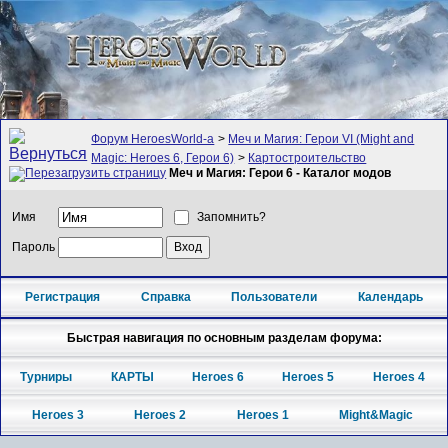
Форум HeroesWorld-а
>
Меч и Магия: Герои VI (Might and
Magic: Heroes 6, Герои 6)
>
Картостроительство
Меч и Магия: Герои 6 - Каталог модов
Имя
Запомнить?
Пароль
Регистрация
Справка
Пользователи
Календарь
Быстрая навигация по основным разделам форума:
Турниры
КАРТЫ
Heroes 6
Heroes 5
Heroes 4
Heroes 3
Heroes 2
Heroes 1
Might&Magic