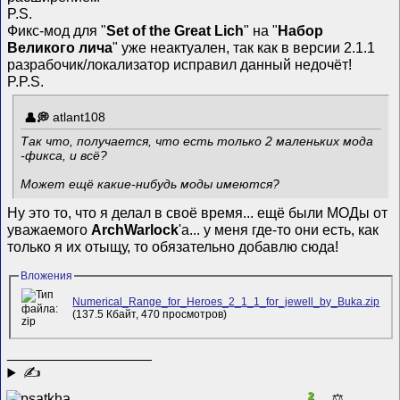
P.S.
Фикс-мод для "
Set of the Great Lich
" на "
Набор
Великого лича
" уже неактуален, так как в версии 2.1.1
разрабочик/локализатор исправил данный недочёт!
P.P.S.
atlant108
Так что, получается, что есть только 2 маленьких мода
-фикса, и всё?
Может ещё какие-нибудь моды имеются?
Ну это то, что я делал в своё время... ещё были МОДы от
уважаемого
ArchWarlock
'а... у меня где-то они есть, как
только я их отыщу, то обязательно добавлю сюда!
Вложения
Numerical_Range_for_Heroes_2_1_1_for_jewell_by_Buka.zip
(137.5 Кбайт, 470 просмотров)
__________________
✍
2
⚖️