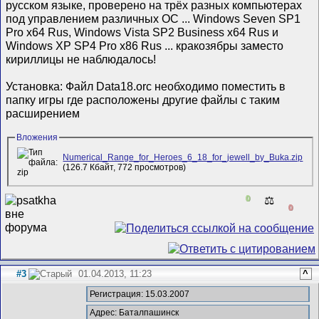
русском языке, проверено на трёх разных компьютерах
под управлением различных ОС ... Windows Seven SP1
Pro x64 Rus, Windows Vista SP2 Business x64 Rus и
Windows XP SP4 Pro x86 Rus ... кракозябры заместо
кириллицы не наблюдалось!
Установка: Файл Data18.orc необходимо поместить в
папку игры где расположены другие файлы с таким
расширением
Вложения
Numerical_Range_for_Heroes_6_18_for_jewell_by_Buka.zip
(126.7 Кбайт, 772 просмотров)
0
⚖️
0
#3
01.04.2013, 11:23
^
Регистрация: 15.03.2007
Адрес: Баталпашинск