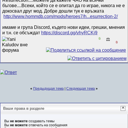
бъгове....Всеки, който се е опитал да го играе, никога не е
докосвал друг мод. Добре дошли тук е връзката
http://www.hommdb.com/mods/heroes7/h...esurrection-2/
имаме и група Discord, където нови идеи, грешки, мнения
и т.н. се обсъждат
https://discord.gg/vhyRCKj9
0
⚖️
0
«
Предыдущая тема
|
Следующая тема
»
Ваши права в разделе
^
Вы
не можете
создавать темы
Вы
не можете
отвечать на сообщения