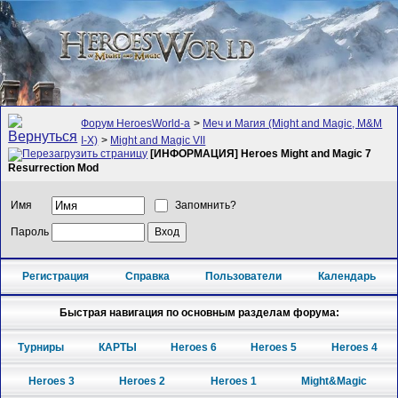
Форум HeroesWorld-а
>
Меч и Магия (Might and Magic, M&M
I-X)
>
Might and Magic VII
[ИНФОРМАЦИЯ] Heroes Might and Magic 7
Resurrection Mod
Имя
Запомнить?
Пароль
Регистрация
Справка
Пользователи
Календарь
Быстрая навигация по основным разделам форума:
Турниры
КАРТЫ
Heroes 6
Heroes 5
Heroes 4
Heroes 3
Heroes 2
Heroes 1
Might&Magic