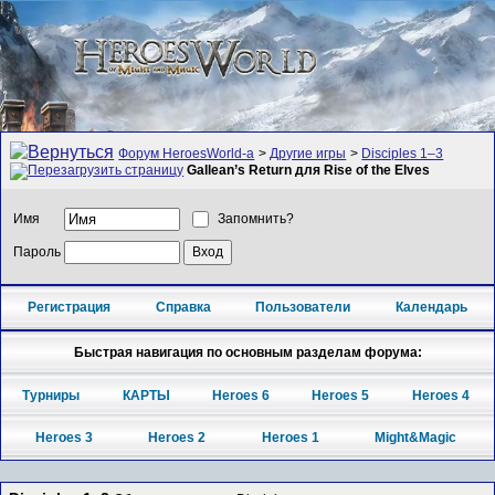
Форум HeroesWorld-а
>
Другие игры
>
Disciples 1–3
Gallean’s Return для Rise of the Elves
Имя
Запомнить?
Пароль
Регистрация
Справка
Пользователи
Календарь
Быстрая навигация по основным разделам форума:
Турниры
КАРТЫ
Heroes 6
Heroes 5
Heroes 4
Heroes 3
Heroes 2
Heroes 1
Might&Magic