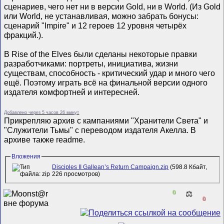
сценариев, чего нет ни в версии Gold, ни в World. (Из Gold
или World, не устанавливая, можно забрать бонусы:
сценарий "Impire" и 12 героев 12 уровня четырёх
фракций.).
В Rise of the Elves были сделаны некоторые правки
разработчиками: портреты, инициатива, жизни
существам, способность - критический удар и много чего
ещё. Поэтому играть всё на финальной версии одного
издателя комфортней и интересней.
Добавлено через 5 часов 26 минут
Прикрепляю архив с кампаниями "Хранители Света" и
"Служители Тьмы" с переводом издателя Акелла. В
архиве также readme.
Вложения
Disciples II Gallean’s Return Campaign.zip
(598.8 Кбайт,
226 просмотров)
0
⚖️
0