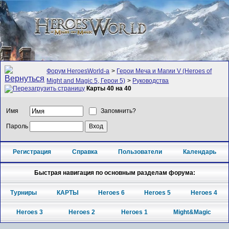
Форум HeroesWorld-а
>
Герои Меча и Магии V (Heroes of
Might and Magic 5, Герои 5)
>
Руководства
Карты 40 на 40
Имя
Запомнить?
Пароль
Регистрация
Справка
Пользователи
Календарь
Быстрая навигация по основным разделам форума:
Турниры
КАРТЫ
Heroes 6
Heroes 5
Heroes 4
Heroes 3
Heroes 2
Heroes 1
Might&Magic