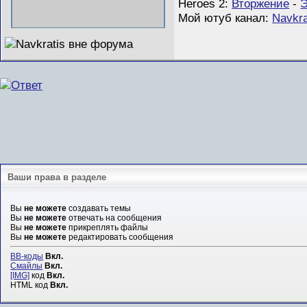
Heroes 2:
Вторжение
-
Э
Мой ютуб канал:
Navkra
Ваши права в разделе
Вы
не можете
создавать темы
Вы
не можете
отвечать на сообщения
Вы
не можете
прикреплять файлы
Вы
не можете
редактировать сообщения
BB-коды
Вкл.
Смайлы
Вкл.
[IMG]
код
Вкл.
HTML код
Вкл.