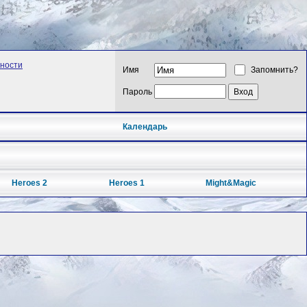
рности
Имя
Запомнить?
Пароль
Календарь
Heroes 2
Heroes 1
Might&Magic