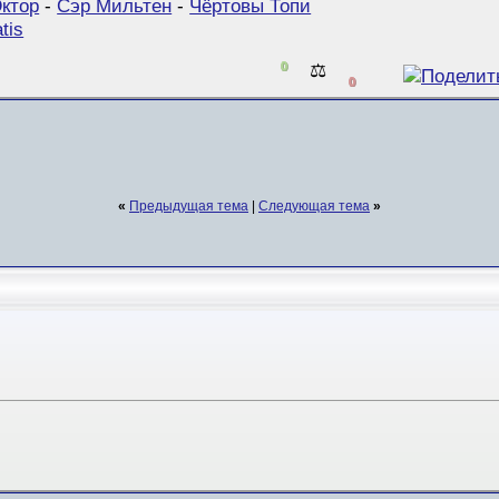
ктор
-
Сэр Мильтен
-
Чёртовы Топи
tis
0
⚖️
0
«
Предыдущая тема
|
Следующая тема
»