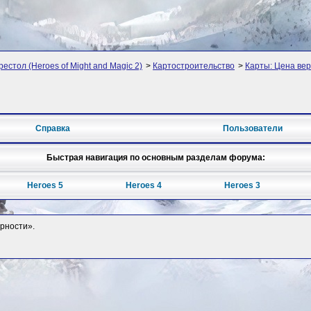
рестол (Heroes of Might and Magic 2)
>
Картостроительство
>
Карты: Цена ве
Справка
Пользователи
Быстрая навигация по основным разделам форума:
Heroes 5
Heroes 4
Heroes 3
ерности».