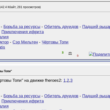
142.4 Кбайт, 281 просмотров)
-
Борьба за ресурсы
-
Обитель друидов
-
Падший рыца
-
Приключения ифрита
алия
ктор
-
Сэр Мильтен
-
Чёртовы Топи
tis
2
⚖️
0
овы Топи"
ртовы Топи" на движке fheroes2:
1
,
2
,
3
-
Борьба за ресурсы
-
Обитель друидов
-
Падший рыца
-
Приключения ифрита
алия