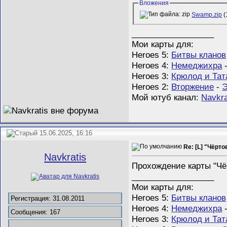
Вложения
Swamp.zip
(
__________________
Мои карты для:
Heroes 5:
Битвы кланов
Heroes 4:
Немеджихра
Heroes 3:
Крюлод и Тат
Heroes 2:
Вторжение
-
Э
Мой ютуб канал:
Navkra
15.06.2025, 16:16
Re: [L] "Чёрт
Navkratis
Прохождение карты "Чё
__________________
Мои карты для:
Heroes 5:
Битвы кланов
Регистрация: 31.08.2011
Heroes 4:
Немеджихра
Сообщения: 167
Heroes 3:
Крюлод и Тат