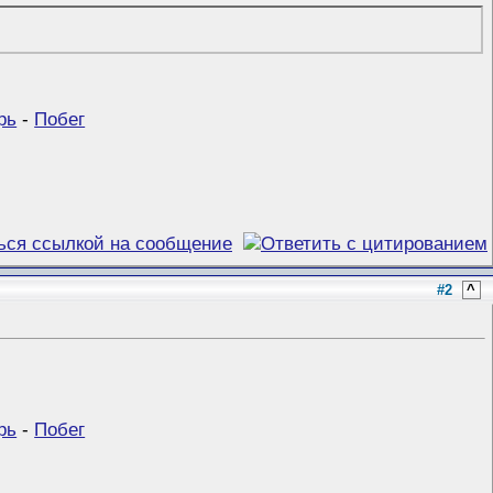
рь
-
Побег
#2
^
рь
-
Побег