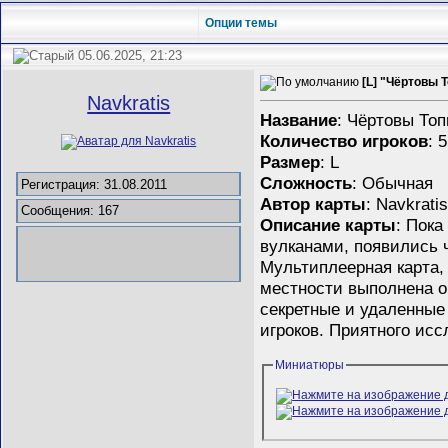
Опции темы
05.06.2025, 21:23
[L] "Чёртовы 
Navkratis
Название
: Чёртовы Топ
Количество игроков
: 5
Размер
: L
Сложность
: Обычная
Регистрация: 31.08.2011
Автор карты
: Navkrati
Сообщения: 167
Описание карты
: Пок
вулканами, появились 
Мультиплеерная карта, 
местности выполнена о
секретные и удаленные
игроков. Приятного ис
Миниатюры