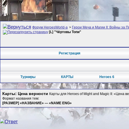
Форум HeroesWorld-а
>
Герои Меча и Магии II: Войны за П
[L] "Чёртовы Топи"
Регистрация
Турниры
КАРТЫ
Heroes 6
Карты: Цена верности
Карты для Heroes of Might and Magic II: «Цена в
Формат названия тем:
[РАЗМЕР] «НАЗВАНИЕ» — «NAME ENG»