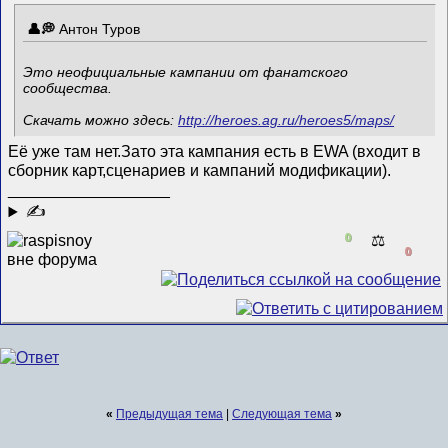
Антон Туров
Это неофициальные кампании от фанатского
сообщества.
Скачать можно здесь:
http://heroes.ag.ru/heroes5/maps/
Её уже там нет.Зато эта кампания есть в EWA (входит в
сборник карт,сценариев и кампаний модификации).
__________________
✍
0
⚖️
0
«
Предыдущая тема
|
Следующая тема
»