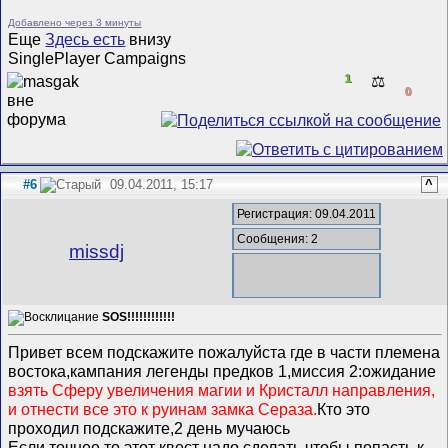
Добавлено через 3 минуты
Еще
Здесь есть
внизу
SinglePlayer Campaigns
1
⚖️
0
#6
09.04.2011, 15:17
^
Регистрация: 09.04.2011
Сообщения: 2
missdj
SOS!!!!!!!!!!!!
Привет всем подскажите пожалуйста где в части племена
востока,кампания легенды предков 1,миссия 2:ожидание
взять Сферу увеличения магии и Кристалл направления,
и отнести все это к руинам замка Сераза.
Кто это
проходил подскажите,2 день мучаюсь
Если точнее,то этот квест надо сделать чтобы попасть к