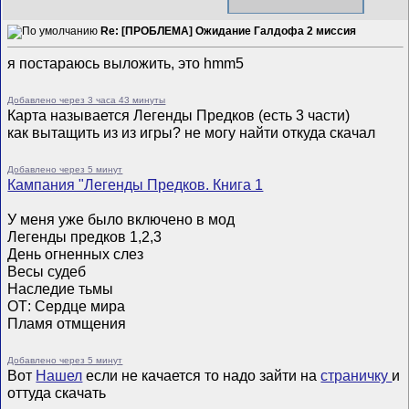
Re: [ПРОБЛЕМА] Ожидание Галдофа 2 миссия
я постараюсь выложить, это hmm5
Добавлено через 3 часа 43 минуты
Карта называется Легенды Предков (есть 3 части)
как вытащить из из игры? не могу найти откуда скачал
Добавлено через 5 минут
Кампания "Легенды Предков. Книга 1
У меня уже было включено в мод
Легенды предков 1,2,3
День огненных слез
Весы судеб
Наследие тьмы
ОТ: Сердце мира
Пламя отмщения
Добавлено через 5 минут
Вот
Нашел
если не качается то надо зайти на
страничку
и
оттуда скачать