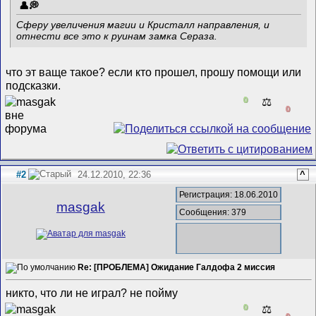
Сферу увеличения магии и Кристалл направления, и
отнести все это к руинам замка Сераза.
что эт ваще такое? если кто прошел, прошу помощи или
подсказки.
0
⚖️
0
#2
24.12.2010, 22:36
^
Регистрация: 18.06.2010
masgak
Сообщения: 379
Re: [ПРОБЛЕМА] Ожидание Галдофа 2 миссия
никто, что ли не играл? не пойму
0
⚖️
0