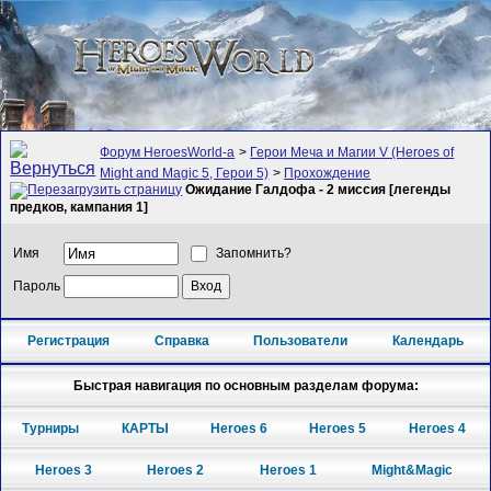
Форум HeroesWorld-а
>
Герои Меча и Магии V (Heroes of
Might and Magic 5, Герои 5)
>
Прохождение
Ожидание Галдофа - 2 миссия [легенды
предков, кампания 1]
Имя
Запомнить?
Пароль
Регистрация
Справка
Пользователи
Календарь
Быстрая навигация по основным разделам форума:
Турниры
КАРТЫ
Heroes 6
Heroes 5
Heroes 4
Heroes 3
Heroes 2
Heroes 1
Might&Magic