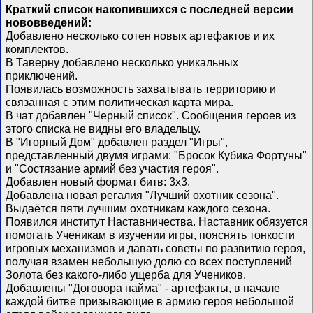
Краткий список накопившихся с последней версии
нововведений:
Добавлено несколько сотен новых артефактов и их
комплектов.
В Таверну добавлено несколько уникальных
приключений.
Появилась возможность захватывать территорию и
связанная с этим политическая карта мира.
В чат добавлен "Черный список". Сообщения героев из
этого списка не видны его владельцу.
В "Игорный Дом" добавлен раздел "Игры",
представленный двумя играми: "Бросок Кубика Фортуны"
и "Состязание армий без участия героя".
Добавлен новый формат битв: 3х3.
Добавлена новая регалия "Лучший охотник сезона".
Выдаётся пяти лучшим охотникам каждого сезона.
Появился институт Наставничества. Наставник обязуется
помогать Ученикам в изучении игры, пояснять тонкости
игровых механизмов и давать советы по развитию героя,
получая взамен небольшую долю со всех поступлений
Золота без какого-либо ущерба для Учеников.
Добавлены "Договора найма" - артефакты, в начале
каждой битве призывающие в армию героя небольшой