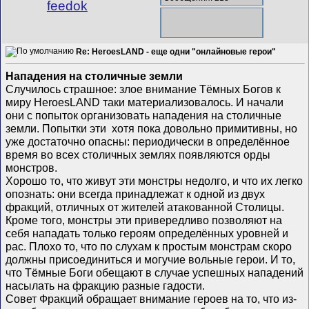
feedok
Re: HeroesLAND - еще одни "онлайновые герои"
Нападения на столичные земли
Случилось страшное: злое внимание Тёмных Богов к
миру HeroesLAND таки материализовалось. И начали
они с попыток организовать нападения на столичные
земли. Попытки эти хотя пока довольно примитивны, но
уже достаточно опасны: периодически в определённое
время во всех столичных землях появляются орды
монстров.
Хорошо то, что живут эти монстры недолго, и что их легко
опознать: они всегда принадлежат к одной из двух
фракций, отличных от жителей атакованной Столицы.
Кроме того, монстры эти привередливо позволяют на
себя нападать только героям определённых уровней и
рас. Плохо то, что по слухам к простым монстрам скоро
должны присоединиться и могучие вольные герои. И то,
что Тёмные Боги обещают в случае успешных нападений
насылать на фракцию разные гадости.
Совет Фракций обращает внимание героев на то, что из-