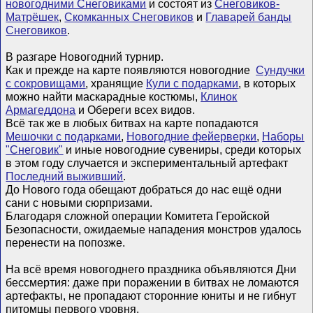
новогодними Снеговиками
и состоят из
Снеговиков-
Матрёшек
,
Скомканных Снеговиков
и
Главарей банды
Снеговиков
.
В разгаре Новогодний турнир.
Как и прежде на карте появляются новогодние
Сундучки
с сокровищами
, хранящие
Кули с подарками
, в которых
можно найти маскарадные костюмы,
Клинок
Армагеддона
и Обереги всех видов.
Всё так же в любых битвах на карте попадаются
Мешочки с подарками
,
Новогодние фейерверки
,
Наборы
"Снеговик"
и иные новогодние сувениры, среди которых
в этом году случается и экспериментальный артефакт
Последний выживший
.
До Нового года обещают добраться до нас ещё одни
сани с новыми сюрпризами.
Благодаря сложной операции Комитета Геройской
Безопасности, ожидаемые нападения монстров удалось
перенести на попозже.
На всё время новогоднего праздника объявляются Дни
бессмертия: даже при поражении в битвах не ломаются
артефакты, не пропадают сторонние юниты и не гибнут
питомцы первого уровня.