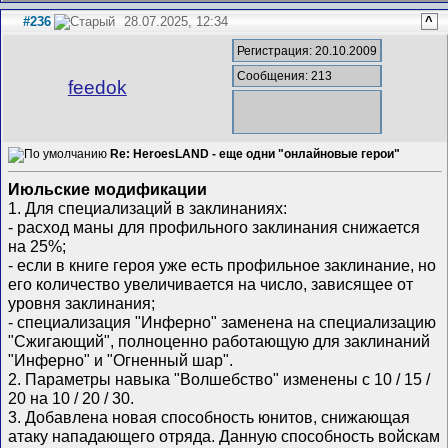
#236
28.07.2025, 12:34
^
Регистрация: 20.10.2009
Сообщения: 213
feedok
Re: HeroesLAND - еще одни "онлайновые герои"
Июльские модификации
1. Для специализаций в заклинаниях:
- расход маны для профильного заклинания снижается
на 25%;
- если в книге героя уже есть профильное заклинание, но
его количество увеличивается на число, зависящее от
уровня заклинания;
- специализация "Инферно" заменена на специализацию
"Сжигающий", полноценно работающую для заклинаний
"Инферно" и "Огненный шар".
2. Параметры навыка "Волшебство" изменены с 10 / 15 /
20 на 10 / 20 / 30.
3. Добавлена новая способность юнитов, снижающая
атаку нападающего отряда. Данную способность войскам