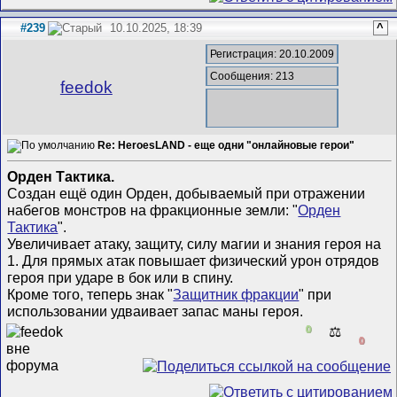
#239
10.10.2025, 18:39
^
Регистрация: 20.10.2009
Сообщения: 213
feedok
Re: HeroesLAND - еще одни "онлайновые герои"
Орден Тактика.
Создан ещё один Орден, добываемый при отражении
набегов монстров на фракционные земли: "
Орден
Тактика
".
Увеличивает атаку, защиту, силу магии и знания героя на
1. Для прямых атак повышает физический урон отрядов
героя при ударе в бок или в спину.
Кроме того, теперь знак "
Защитник фракции
" при
использовании удваивает запас маны героя.
0
⚖️
0