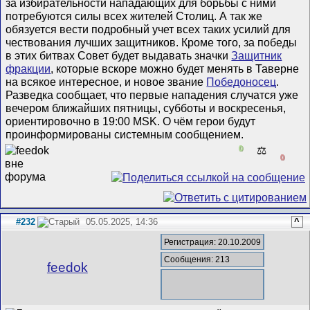
за избирательности нападающих для борьбы с ними
потребуются силы всех жителей Столиц. А так же
обязуется вести подробный учет всех таких усилий для
чествования лучших защитников. Кроме того, за победы
в этих битвах Совет будет выдавать значки
Защитник
фракции
, которые вскоре можно будет менять в Таверне
на всякое интересное, и новое звание
Победоносец
.
Разведка сообщает, что первые нападения случатся уже
вечером ближайших пятницы, субботы и воскресенья,
ориентировочно в 19:00 MSK. О чём герои будут
проинформированы системным сообщением.
0
⚖️
0
#232
05.05.2025, 14:36
^
Регистрация: 20.10.2009
Сообщения: 213
feedok