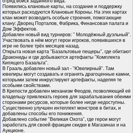
отряд войск заданного вида.
Появились клановые карты, на создание и поддержку
которых расходуются Клановые Короны. На этих картах
клан может возводить особые строения, помогающие
клану: Дворец Порталов, Фабрика, Финансовая палата и
Дом Эффектов.
Добавлен новый вид турниров: " Молодёжный дуэльный".
Участвовать в нём могут герои игроков, появившихся в
игре не более трёх месяцев назад.
Открыта новая карта "Базальтовые пещеры", где обитают
Дракониды и где добываются артефакты "Комплекта
Кипящего Базальта".
В Грааль добавлен новый зал - "Ювелирный". Там
ювелиры могут создавать и огранять драгоценные камни,
которыми затем инкрустируют артефакты, наделяя те
особыми свойствами.
В Крепости добавлен механизм Феодов, позволяющий её
владельцу привлекать героев для зарабатывания обеими
сторонами ресурсов, которые более нигде недоступны.
Существенно улучшен интеллект монстров в битах, и
добавлены способы его понижения.
Добавлено событие "Великая Охота", где герои могут
заработать для своей фракции скидки в Магазинах и на
Аукционе.