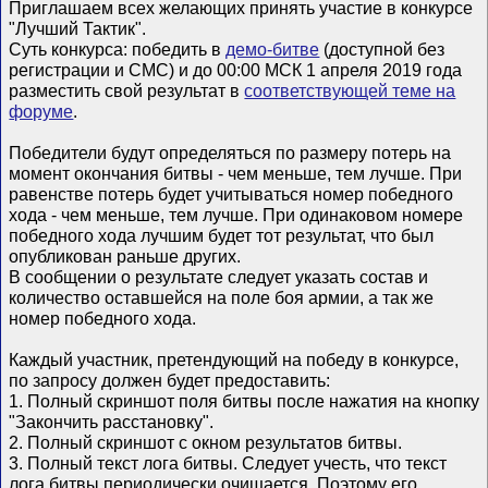
Приглашаем всех желающих принять участие в конкурсе
"Лучший Тактик".
Суть конкурса: победить в
демо-битве
(доступной без
регистрации и СМС) и до 00:00 МСК 1 апреля 2019 года
разместить свой результат в
соответствующей теме на
форуме
.
Победители будут определяться по размеру потерь на
момент окончания битвы - чем меньше, тем лучше. При
равенстве потерь будет учитываться номер победного
хода - чем меньше, тем лучше. При одинаковом номере
победного хода лучшим будет тот результат, что был
опубликован раньше других.
В сообщении о результате следует указать состав и
количество оставшейся на поле боя армии, а так же
номер победного хода.
Каждый участник, претендующий на победу в конкурсе,
по запросу должен будет предоставить:
1. Полный скриншот поля битвы после нажатия на кнопку
"Закончить расстановку".
2. Полный скриншот с окном результатов битвы.
3. Полный текст лога битвы. Следует учесть, что текст
лога битвы периодически очищается. Поэтому его