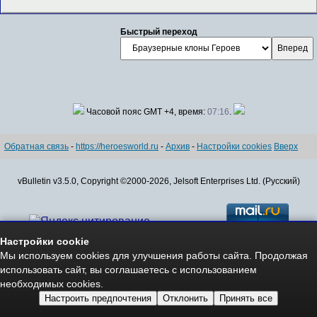
Быстрый переход
Часовой пояс GMT +4, время:
07:16
.
Обратная связь
-
https://heroesworld.ru
-
Архив
-
Настройки cookies
Вверх
vBulletin v3.5.0, Copyright ©2000-2026, Jelsoft Enterprises Ltd. (Русский)
Настройки cookie
Мы используем cookies для улучшения работы сайта. Продолжая
Авторские права - Copyright © 2006-2026
использовать сайт, вы соглашаетесь с использованием
www.HeroesWorld.ru All rights reserved
необходимых cookies.
Heroes World (English)
Настроить предпочтения
Отклонить
Принять все