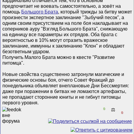
кардинально отличается тем, что в основном
предпочитает не воевать самостоятельно, а зовёт на
помощь
Большого Брата
, который трижды за битву может
произнести экспертное заклинание "Зыбучий песок", а
одним своим присутствием на поле боя накладывает на
соперников ауру "Взгляд Большого Брата", снижающую
на единицу все параметры их отрядов. Оба брата с
вероятностью в 10% могут отразить вражеское
заклинание, иммунны к заклинанию "Клон" и обладают
безответным ударом.
Получить Малого Брата можно в квесте "Развитие
питомца".
Новые свойства существенно затронули магические и
физические основы боя, отчего Совет Фракций до
понедельника объявляет внеплановые Дни Бессмертия:
даже при поражении в битвах не ломаются артефакты,
не пропадают сторонние юниты и не гибнут питомцы
первого уровня.
0
⚖️
0