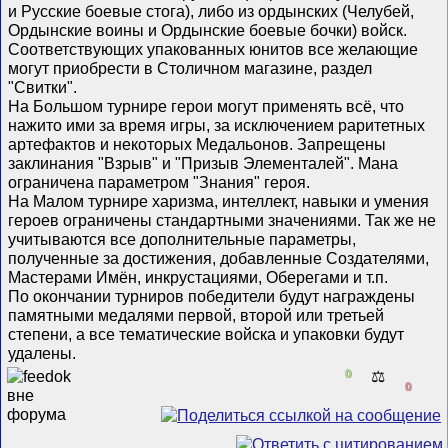
и Русские боевые стога), либо из ордынских (Челубей,
Ордынские воины и Ордынские боевые бочки) войск.
Соответствующих упакованных юнитов все желающие
могут приобрести в Столичном магазине, раздел
"Свитки".
На Большом турнире герои могут применять всё, что
нажито ими за время игры, за исключением раритетных
артефактов и некоторых Медальонов. Запрещены
заклинания "Взрыв" и "Призыв Элементалей". Мана
ограничена параметром "Знания" героя.
На Малом турнире харизма, интеллект, навыки и умения
героев ограничены стандартными значениями. Так же не
учитываются все дополнительные параметры,
полученные за достижения, добавленные Создателями,
Мастерами Имён, инкрустациями, Оберегами и т.п.
По окончании турниров победители будут награждены
памятными медалями первой, второй или третьей
степени, а все тематические войска и упаковки будут
удалены.
0
⚖️
0