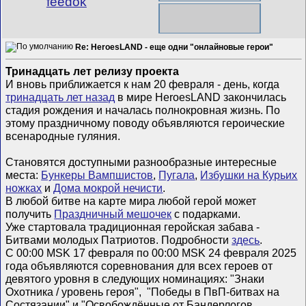
feedok
Re: HeroesLAND - еще одни "онлайновые герои"
Тринадцать лет релизу проекта
И вновь приближается к нам 20 февраля - день, когда
тринадцать лет назад
в мире HeroesLAND закончилась
стадия рождения и началась полнокровная жизнь. По
этому праздничному поводу объявляются героические
всенародные гуляния.
Становятся доступными разнообразные интересные
места:
Бункеры Вампшистов
,
Пугала
,
Избушки на Курьих
ножках
и
Дома мокрой нечисти
.
В любой битве на карте мира любой герой может
получить
Праздничный мешочек
с подарками.
Уже стартовала традиционная геройская забава -
Битвами молодых Патриотов. Подробности
здесь
.
С 00:00 MSK 17 февраля по 00:00 MSK 24 февраля 2025
года объявляются соревнования для всех героев от
девятого уровня в следующих номинациях: "Знаки
Охотника / уровень героя", "Победы в ПвП-битвах на
Состязании" и "Освобождённые от Бандерлогов