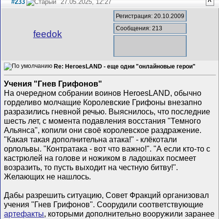
#233
27.05.2025, 12:27
^
Регистрация: 20.10.2009
Сообщения: 213
feedok
Re: HeroesLAND - еще одни "онлайновые герои"
Учения "Гнев Грифонов"
На очередном собрании воинов HeroesLAND, обычно
горделиво молчащие Королевские Грифоны внезапно
разразились гневной речью. Выяснилось, что последние
шесть лет, с момента подавления восстания "Темного
Альянса", копили они своё королевское раздражение.
"Какая такая дополнительна атака!" - клёкотали
орлольвы. "Контратака - вот что важно!". "А если кто-то с
кастрюлей на голове и ножиком в ладошках посмеет
возразить, то пусть выходит на честную битву!".
Желающих не нашлось.
Дабы разрешить ситуацию, Совет Фракций организовал
учения "Гнев Грифонов". Соорудили соответствующие
артефакты
, которыми дополнительно вооружили заранее