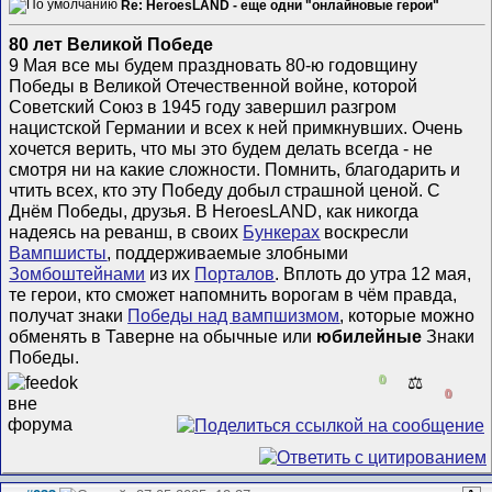
Re: HeroesLAND - еще одни "онлайновые герои"
80 лет Великой Победе
9 Мая все мы будем праздновать 80-ю годовщину
Победы в Великой Отечественной войне, которой
Советский Союз в 1945 году завершил разгром
нацистской Германии и всех к ней примкнувших. Очень
хочется верить, что мы это будем делать всегда - не
смотря ни на какие сложности. Помнить, благодарить и
чтить всех, кто эту Победу добыл страшной ценой. С
Днём Победы, друзья. В HeroesLAND, как никогда
надеясь на реванш, в своих
Бункерах
воскресли
Вампшисты
, поддерживаемые злобными
Зомбоштейнами
из их
Порталов
. Вплоть до утра 12 мая,
те герои, кто сможет напомнить ворогам в чём правда,
получат знаки
Победы над вампшизмом
, которые можно
обменять в Таверне на обычные или
юбилейные
Знаки
Победы.
0
⚖️
0