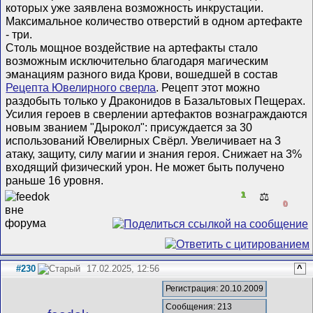
которых уже заявлена возможность инкрустации.
Максимальное количество отверстий в одном артефакте
- три.
Столь мощное воздействие на артефакты стало
возможным исключительно благодаря магическим
эманациям разного вида Крови, вошедшей в состав
Рецепта Ювелирного сверла
. Рецепт этот можно
раздобыть только у Драконидов в Базальтовых Пещерах.
Усилия героев в сверлении артефактов вознаграждаются
новым званием "Дырокол": присуждается за 30
использований Ювелирных Свёрл. Увеличивает на 3
атаку, защиту, силу магии и знания героя. Снижает на 3%
входящий физический урон. Не может быть получено
раньше 16 уровня.
1
⚖️
0
#230
17.02.2025, 12:56
^
Регистрация: 20.10.2009
Сообщения: 213