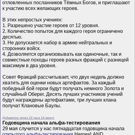
отловленных посланников Тёмных Богов, и приглашают
к участию всех желающих героев.
В этих непростых учениях:
1. Разрешено участие героев от 12 уровня.
2. Количество попыток для каждого героя ограничено
десятью.
3. Не допускается набор в армию нейтральных и
сторонних войск.
4. Дозволяется организовывать как одиночные, так и
совместные походы героев разных фракций с разницей
максимум в два уровня.
Совет Фракций рассчитывает, что двух недель должно
хватить для оценки новых артефактов. За каждый
победный бой герои будут получать немного Золота и
случайный Оберег. Десять лучших участников учений
будут награждены артефактами, три лучших клана
получат Клановые Баулы.
Добавлено через 23 часа 14 минут
Годовщина начала альфа-тестирования
29 мая случится у нас пятнадцатая годовщина начала
открытого альфа-тестирования
HeroesLAND.