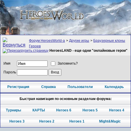
Форум HeroesWorld-а
>
Другие игры
>
Браузерные клоны
Героев
HeroesLAND - еще одни "онлайновые герои"
Имя
Запомнить?
Пароль
Регистрация
Справка
Пользователи
Календарь
Быстрая навигация по основным разделам форума:
Турниры
КАРТЫ
Heroes 6
Heroes 5
Heroes 4
Heroes 3
Heroes 2
Heroes 1
Might&Magic