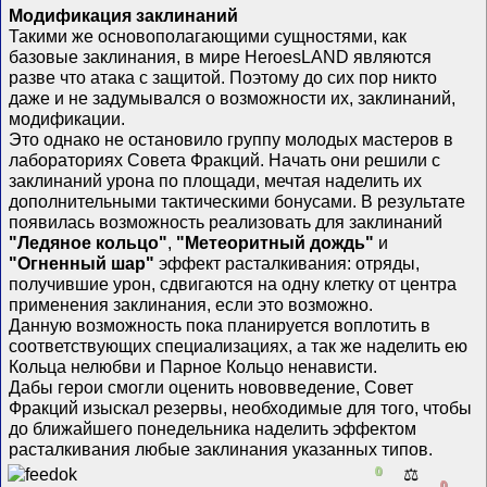
Модификация заклинаний
Такими же основополагающими сущностями, как
базовые заклинания, в мире HeroesLAND являются
разве что атака с защитой. Поэтому до сих пор никто
даже и не задумывался о возможности их, заклинаний,
модификации.
Это однако не остановило группу молодых мастеров в
лабораториях Совета Фракций. Начать они решили с
заклинаний урона по площади, мечтая наделить их
дополнительными тактическими бонусами. В результате
появилась возможность реализовать для заклинаний
"Ледяное кольцо"
,
"Метеоритный дождь"
и
"Огненный шар"
эффект расталкивания: отряды,
получившие урон, сдвигаются на одну клетку от центра
применения заклинания, если это возможно.
Данную возможность пока планируется воплотить в
соответствующих специализациях, а так же наделить ею
Кольца нелюбви и Парное Кольцо ненависти.
Дабы герои смогли оценить нововведение, Совет
Фракций изыскал резервы, необходимые для того, чтобы
до ближайшего понедельника наделить эффектом
расталкивания любые заклинания указанных типов.
0
⚖️
0