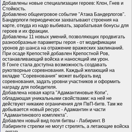
Добавлены новые специализации героев: Клон, Гнев и
Стойкость.
Добавлено общеигровое событие "Атака Бандерлогов".
Бандерлоги периодически захватывают строения на
карте, откуда из надо выбивать, зарабатывая бонусы для
героев и их фракции.
Добавлены 11 новых умений, позволяющих продвигать
разнообразные параметры героя - от модификации
уронов до шанса на отражение вражеских заклинаний.
При осаде Крепостей добавлен Крепостной Ров,
останавливающий войска и наносящий им урон.
В Гонге стала доступна возможность создавать
рукотворные соревнования. Каждый желающий на
вкладке "Соревнования" может выбрать вид
соревнования, задать уровни участников и оформить
награду для победителя.
Добавлена новая карта "Адамантиновые Копи",
обладающая уникальными свойствами: на ней не
действуют никакие ограничения для ПвП-битв. Там же
добывается новый ресурс - Адамантин и части
"Адамантинового комплекта".
Добавлен новый вид поля битвы - Лабиринт. В
Лабиринте стрелки не могут стрелять, а летающие войска
- летать.