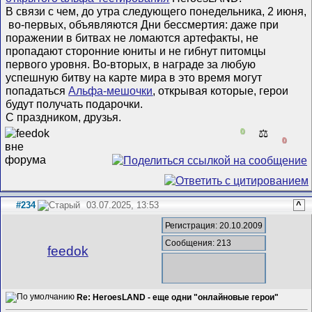
В связи с чем, до утра следующего понедельника, 2 июня,
во-первых, объявляются Дни бессмертия: даже при
поражении в битвах не ломаются артефакты, не
пропадают сторонние юниты и не гибнут питомцы
первого уровня. Во-вторых, в награде за любую
успешную битву на карте мира в это время могут
попадаться
Альфа-мешочки
, открывая которые, герои
будут получать подарочки.
С праздником, друзья.
0
⚖️
0
#234
03.07.2025, 13:53
^
Регистрация: 20.10.2009
Сообщения: 213
feedok
Re: HeroesLAND - еще одни "онлайновые герои"