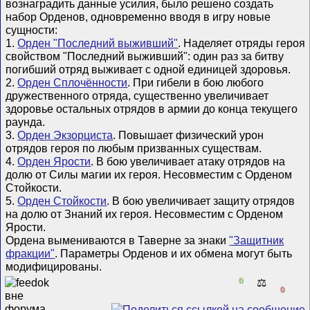
вознаградить данные усилия, было решено создать
набор Орденов, одновременно вводя в игру новые
сущности:
1.
Орден "Последний выживший"
. Наделяет отряды героя
свойством "Последний выживший": один раз за битву
погибший отряд выживает с одной единицей здоровья.
2.
Орден Сплочённости
. При гибели в бою любого
дружественного отряда, существенно увеличивает
здоровье остальных отрядов в армии до конца текущего
раунда.
3.
Орден Экзорциста
. Повышает физический урон
отрядов героя по любым призванных существам.
4.
Орден Ярости
. В бою увеличивает атаку отрядов на
долю от Силы магии их героя. Несовместим с Орденом
Стойкости.
5.
Орден Стойкости
. В бою увеличивает защиту отрядов
на долю от Знаний их героя. Несовместим с Орденом
Ярости.
Ордена вымениваются в Таверне за знаки
"Защитник
фракции"
. Параметры Орденов и их обмена могут быть
модифицированы.
0
⚖️
0