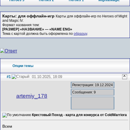
Heroes 3
Heroes 2
Heroes 1
Might&Magic
Карты: для оффлайн-игр
Карты для оффлайн-игр по Heroes of Might
and Magic IV.
Формат названия тем:
[РАЗМЕР] «НАЗВАНИЕ» — «NAME ENG»
Тема с картой должна быть оформлена по
образцу
.
Опции темы
#1
01.10.2025, 18:09
^
Регистрация: 19.12.2024
Сообщения: 9
artemiy_178
Крестовый Поход - карта для конкурса от ColdWarriora
Всем