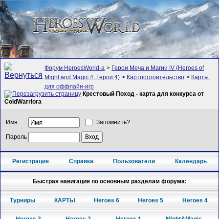
Форум HeroesWorld-а
>
Герои Меча и Магии IV (Heroes of
Might and Magic 4, Герои 4)
>
Картостроительство
>
Карты:
для оффлайн-игр
Крестовый Поход - карта для конкурса от
ColdWarriora
Имя
Запомнить?
Пароль
Регистрация
Справка
Пользователи
Календарь
Быстрая навигация по основным разделам форума:
Турниры
КАРТЫ
Heroes 6
Heroes 5
Heroes 4