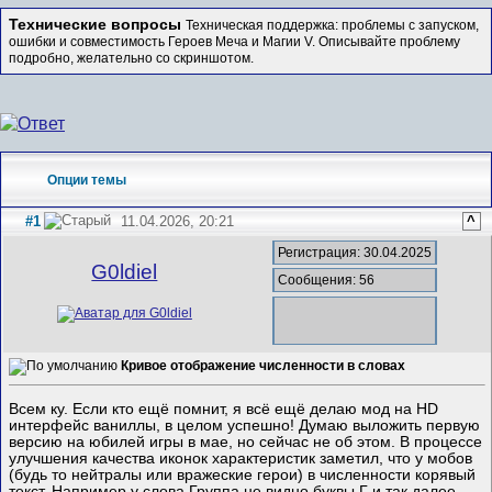
Технические вопросы
Техническая поддержка: проблемы с запуском,
ошибки и совместимость Героев Меча и Магии V. Описывайте проблему
подробно, желательно со скриншотом.
Опции темы
#1
11.04.2026, 20:21
^
Регистрация: 30.04.2025
G0ldiel
Сообщения: 56
Кривое отображение численности в словах
Всем ку. Если кто ещё помнит, я всё ещё делаю мод на HD
интерфейс ваниллы, в целом успешно! Думаю выложить первую
версию на юбилей игры в мае, но сейчас не об этом. В процессе
улучшения качества иконок характеристик заметил, что у мобов
(будь то нейтралы или вражеские герои) в численности корявый
текст. Например у слова Группа не видно буквы Г и так далее.