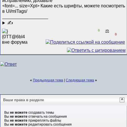
исправлению, добавьте
<font=... size=Xpt> Какие есть шрифты, можете посмотреть
в UI/mlTags/
__________________
✍
0
⚖️
0
«
Предыдущая тема
|
Следующая тема
»
Ваши права в разделе
^
Вы
не можете
создавать темы
Вы
не можете
отвечать на сообщения
Вы
не можете
прикреплять файлы
Вы
не можете
редактировать сообщения