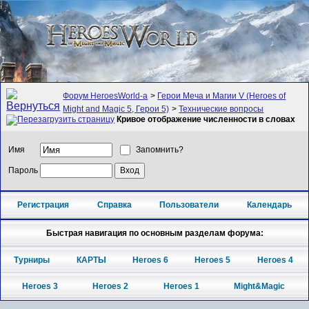
Форум HeroesWorld-а
>
Герои Меча и Магии V (Heroes of
Might and Magic 5, Герои 5)
>
Технические вопросы
Кривое отображение численности в словах
Имя
Запомнить?
Пароль
Регистрация
Справка
Пользователи
Календарь
Быстрая навигация по основным разделам форума:
Турниры
КАРТЫ
Heroes 6
Heroes 5
Heroes 4
Heroes 3
Heroes 2
Heroes 1
Might&Magic