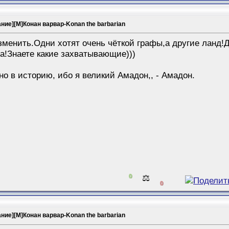
ание][M]Конан варвар-Konan the barbarian
зменить.Одни хотят очень чёткой графы,а другие ланд!Д
па!Знаете какие захватывающие)))
но в историю, ибо я великий Амадон,, - Амадон.
0
⚖️
0
ание][M]Конан варвар-Konan the barbarian