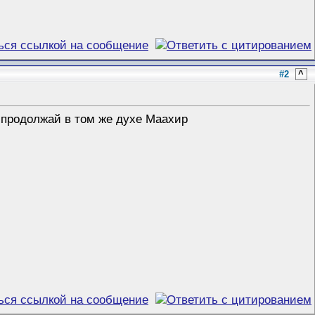
#2
^
у)продолжай в том же духе Маахир