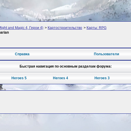
ight and Magic 4, Герои 4)
>
Картостроительство
>
Карты: RPG
arian
Справка
Пользователи
Быстрая навигация по основным разделам форума:
Heroes 5
Heroes 4
Heroes 3