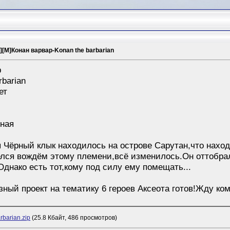
][M]Конан варвар-Konan the barbarian
р
rbarian
ет
жная
 Чёрный клык находилось на острове Сарутан,что наход
лся вождём этому племени,всё изменилось.Он оттобрал
Однако есть тот,кому под силу ему помещать...
зный проект на тематику 6 героев Аксеота готов!Жду ко
rbarian.zip
(25.8 Кбайт, 486 просмотров)