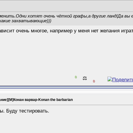
зменить.Одни хотят очень чёткой графы,а другие ланд!Да вы е
 какие захватывающие)))
висит очень многое, например у меня нет желания играт
0
⚖️
0
ание][M]Конан варвар-Konan the barbarian
ы. Буду тестировать.