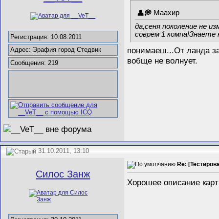
Маахир
да,сеня поколение не и
соврем 1 компа!Знаете
Регистрация: 10.08.2011
понимаеш...От ланда за
Адрес: Эрафия город Стедвик
вобще не волнует.
Сообщения: 219
31.10.2011, 13:10
Re: [Тестиров
Силос Занж
Хорошее описание карт