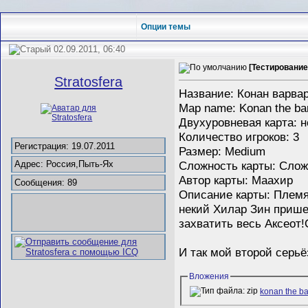
Опции темы
02.09.2011, 06:40
[Тестирование
Stratosfera
Название: Конан варва
Map name: Konan the ba
Двухуровневая карта: н
Количество игроков: 3
Регистрация: 19.07.2011
Размер: Medium
Cложность карты: Сло
Адрес: Россия,Пыть-Ях
Автор карты: Маахир
Сообщения: 89
Описание карты: Племя
некий Хилар Зин прише
захватить весь Аксеот!
И так мой второй серьё
Вложения
konan the ba