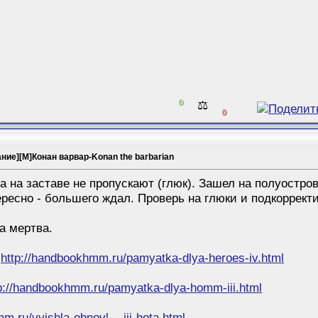
0
⚖️
0
ание][M]Конан варвар-Konan the barbarian
 а на заставе не пропускают (глюк). Зашел на полуостро
ресно - большего ждал. Проверь на глюки и подкоррект
а мертва.
4
http://handbookhmm.ru/pamyatka-dlya-heroes-iv.html
p://handbookhmm.ru/pamyatka-dlya-homm-iii.html
m.ru/vyishla-obnovl...-iii-hota.html