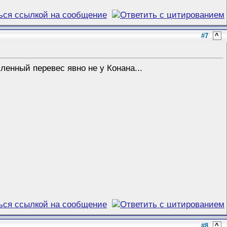
#7
^
ленный перевес явно не у Конана...
#8
^