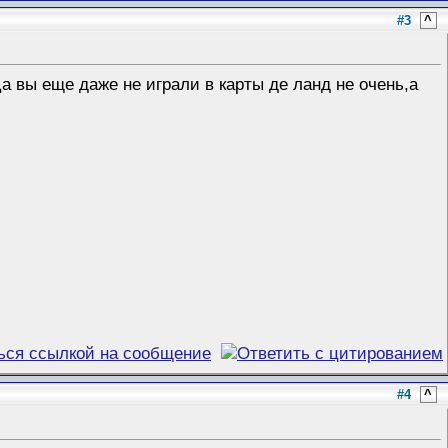
#3
^
а вы еще даже не играли в карты де ланд не очень,а
#4
^