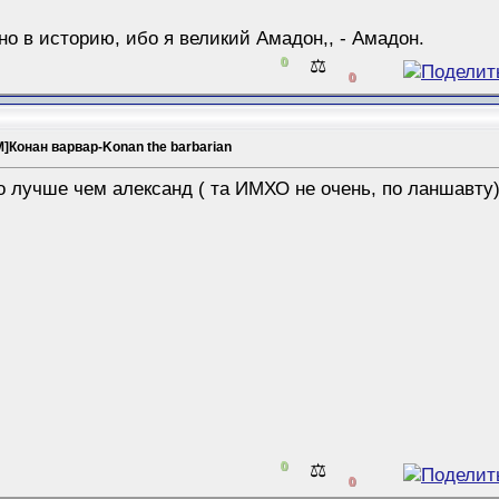
но в историю, ибо я великий Амадон,, - Амадон.
0
⚖️
0
M]Конан варвар-Konan the barbarian
до лучше чем александ ( та ИМХО не очень, по ланшавт
0
⚖️
0