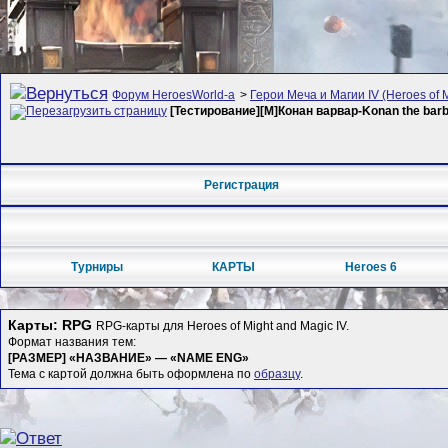
Форум HeroesWorld-а
>
Герои Меча и Магии IV (Heroes of M
[Тестирование][M]Конан варвар-Konan the barb
Регистрация
Турниры
КАРТЫ
Heroes 6
Карты: RPG
RPG-карты для Heroes of Might and Magic IV.
Формат названия тем:
[РАЗМЕР] «НАЗВАНИЕ» — «NAME ENG»
Тема с картой должна быть оформлена по
образцу
.