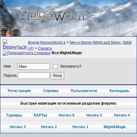
Форум HeroesWorld-а
>
Меч и Магия (Might and Magic, M&M
I-X)
>
Скачать
Вся Might&Magic
Имя
Запомнить?
Пароль
Регистрация
Справка
Пользователи
Календарь
Быстрая навигация по основным разделам форума:
Турниры
КАРТЫ
Heroes 6
Heroes 5
Heroes 4
Heroes 3
Heroes 2
Heroes 1
Might&Magic