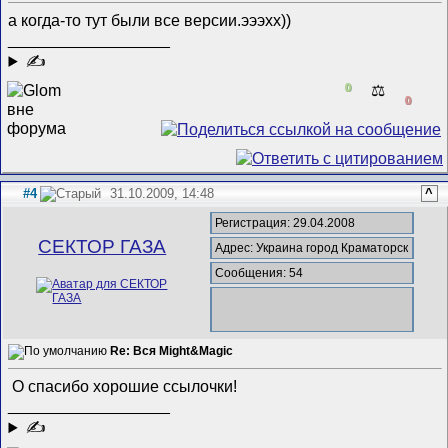
а когда-то тут были все версии.эээхх))
__________________
✍
0
⚖️
0
#4
31.10.2009, 14:48
^
Регистрация: 29.04.2008
СЕКТОР ГАЗА
Адрес: Украина город Краматорск
Сообщения: 54
Re: Вся Might&Magic
О спасибо хорошие ссылочки!
__________________
✍