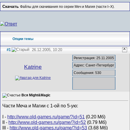
Скачать
Файлы для скачивания по серии Меч и Магия (части I–X).
Опции темы
#1
26.12.2005, 10:20
^
Регистрация: 25.11.2005
Адрес: Санкт-Петербург
Katrine
Сообщения: 530
Вся Might&Magic
Части Меча и Магии с 1-ой по 5-ую:
I -
http://www.old-games.ru/game/?id=51
(0.20 Мб)
II -
http://www.old-games.ru/game/?id=52
(0.79 Мб)
III -
http://www.old-games.ru/game/?id=53
(3.68 Мб)