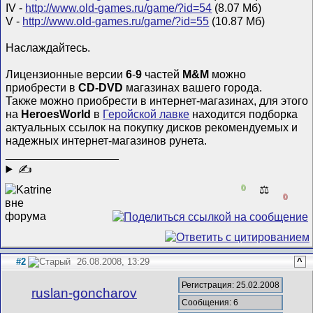
IV -
http://www.old-games.ru/game/?id=54
(8.07 Мб)
V -
http://www.old-games.ru/game/?id=55
(10.87 Мб)
Наслаждайтесь.
Лицензионные версии
6
-
9
частей
M&M
можно
приобрести в
CD-DVD
магазинах вашего города.
Также можно приобрести в интернет-магазинах, для этого
на
HeroesWorld
в
Геройской лавке
находится подборка
актуальных ссылок на покупку дисков рекомендуемых и
надежных интернет-магазинов рунета.
__________________
✍
0
⚖️
0
#2
26.08.2008, 13:29
^
Регистрация: 25.02.2008
ruslan-goncharov
Сообщения: 6