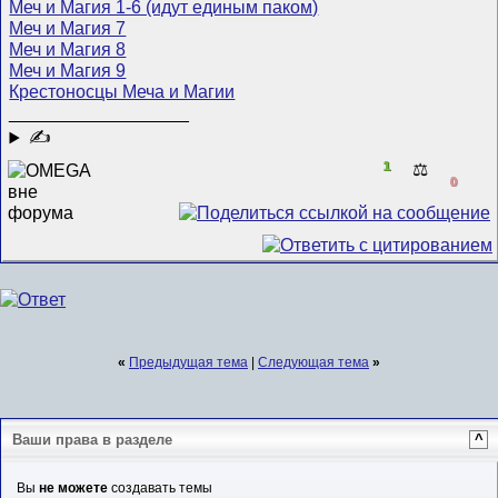
Меч и Магия 1-6 (идут единым паком)
Меч и Магия 7
Меч и Магия 8
Меч и Магия 9
Крестоносцы Меча и Магии
__________________
✍
1
⚖️
0
«
Предыдущая тема
|
Следующая тема
»
Ваши права в разделе
^
Вы
не можете
создавать темы