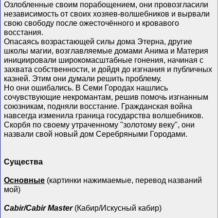
Озлобленные своим порабощением, они провозгласили
независимость от своих хозяев-волшебников и вырвали
свою свободу после ожесточённого и кровавого
восстания.
Опасаясь возрастающей силы дома Этерна, другие
школы магии, возглавляемые домами Анима и Материя
инициировали широкомасштабные гонения, начиная с
захвата собственности, и дойдя до изгнания и публичных
казней. Этим они думали решить проблему.
Но они ошибались. В Семи Городах нашлись
сочувствующие некромантам, решив помочь изгнанным
союзникам, подняли восстание. Гражданская война
навсегда изменила граница государства волшебников.
Скорбя по своему утраченному "золотому веку", они
назвали свой новый дом Серебряными Городами.
Существа
Основные
(картинки нажимаемые, перевод названий
мой)
Cabir/Cabir Master
(Кабир/Искусный кабир)