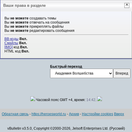
Ваши права в разделе
^
Вы
не можете
создавать темы
Вы
не можете
отвечать на сообщения
Вы
не можете
прикреплять файлы
Вы
не можете
редактировать сообщения
BB-коды
Вкл.
Смайлы
Вкл.
[IMG]
код
Вкл.
HTML код
Вкл.
Быстрый переход
Часовой пояс GMT +4, время:
14:42
.
Обратная связь
-
https://heroesworld.ru
-
Архив
-
Настройки cookies
Вверх
vBulletin v3.5.0, Copyright ©2000-2026, Jelsoft Enterprises Ltd. (Русский)