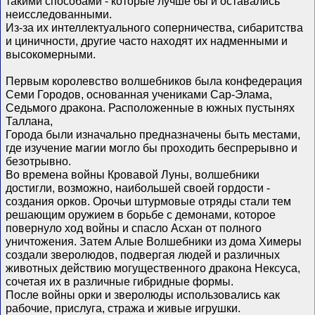
такими способами - которые лучше бы и оставались
неисследованными.
Из-за их интеллектуального соперничества, сибаритства
и циничности, другие часто находят их надменными и
высокомерными.
Первым королевство волшебников была конфедерация
Семи Городов, основанная учениками Сар-Элама,
Седьмого дракона. Расположенные в южных пустынях
Таллана,
Города были изначально предназначены быть местами,
где изучение магии могло бы проходить беспрерывно и
безотрывно.
Во времена войны Кровавой Луны, волшебники
достигли, возможно, наибольшей своей гордости -
создания орков. Орочьи штурмовые отряды стали тем
решающим оружием в борьбе с демонами, которое
повернуло ход войны и спасло Асхан от полного
уничтожения. Затем Алые Волшебники из дома Химеры
создали зверолюдов, подвергая людей и различных
животных действию могущественного дракона Нексуса,
сочетая их в различные гибридные формы.
После войны орки и зверолюды использовались как
рабочие, прислуга, стража и живые игрушки.