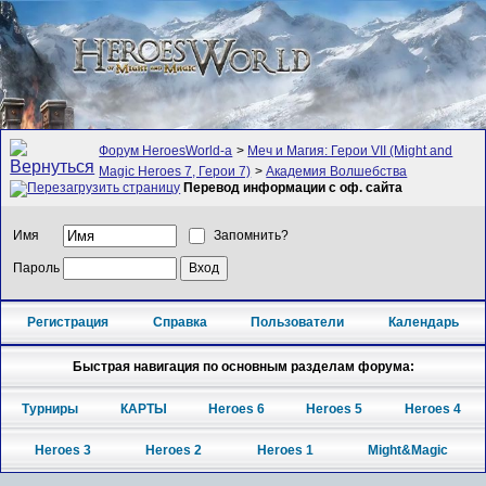
Форум HeroesWorld-а
>
Меч и Магия: Герои VII (Might and
Magic Heroes 7, Герои 7)
>
Академия Волшебства
Перевод информации с оф. сайта
Имя
Запомнить?
Пароль
Регистрация
Справка
Пользователи
Календарь
Быстрая навигация по основным разделам форума:
Турниры
КАРТЫ
Heroes 6
Heroes 5
Heroes 4
Heroes 3
Heroes 2
Heroes 1
Might&Magic