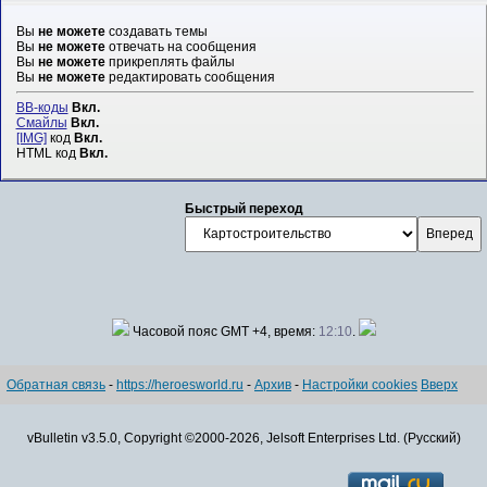
Вы
не можете
создавать темы
Вы
не можете
отвечать на сообщения
Вы
не можете
прикреплять файлы
Вы
не можете
редактировать сообщения
BB-коды
Вкл.
Смайлы
Вкл.
[IMG]
код
Вкл.
HTML код
Вкл.
Быстрый переход
Часовой пояс GMT +4, время:
12:10
.
Обратная связь
-
https://heroesworld.ru
-
Архив
-
Настройки cookies
Вверх
vBulletin v3.5.0, Copyright ©2000-2026, Jelsoft Enterprises Ltd. (Русский)