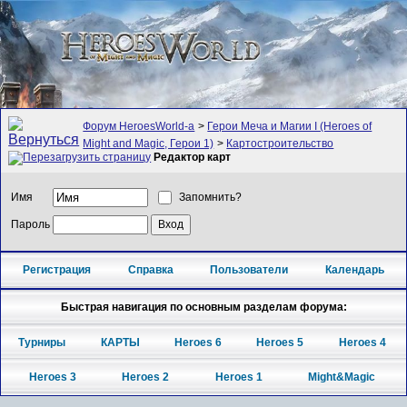
Форум HeroesWorld-а
>
Герои Меча и Магии I (Heroes of
Might and Magic, Герои 1)
>
Картостроительство
Редактор карт
Имя
Запомнить?
Пароль
Регистрация
Справка
Пользователи
Календарь
Быстрая навигация по основным разделам форума:
Турниры
КАРТЫ
Heroes 6
Heroes 5
Heroes 4
Heroes 3
Heroes 2
Heroes 1
Might&Magic