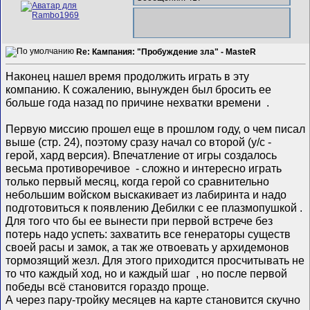
Re: Кампания: "Пробуждение зла" - MasteR
Наконец нашел время продолжить играть в эту
компанию. К сожалению, вынужден был бросить ее
больше года назад по причине нехватки времени
.
Первую миссию прошел еще в прошлом году, о чем писал
выше (стр. 24), поэтому сразу начал со второй (у/с -
герой, хард версия). Впечатление от игры создалось
весьма противоречивое
- сложно и интересно играть
только первый месяц, когда герой со сравнительно
небольшим войском выскакивает из лабиринта и надо
подготовиться к появлению Дебилки с ее плазмопушкой
.
Для того что бы ее вынести при первой встрече без
потерь надо успеть: захватить все генераторы существ
своей расы и замок, а так же отвоевать у архидемонов
тормозящий жезл. Для этого приходится просчитывать не
то что каждый ход, но и каждый шаг
, но после первой
победы всё становится гораздо проще.
А через пару-тройку месяцев на карте становится скучно