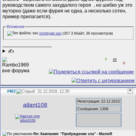
руководством самого захудалого героя
, но шибко уж это
муторно (даже если фурия не одна, а несколько сотен,
пример прилагается).
Вложения
zombyaki.sav
(357.3 Кбайт, 36 просмотров)
__________________
✍
0
⚖️
0
#463
31.12.2018, 12:39
^
Регистрация: 22.12.2015
atlant108
Сообщения: 1308
Re: Кампания: "Пробуждение зла" - MasteR