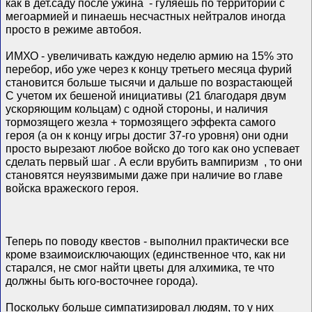
как в дет.саду после ужина
- гуляешь по территории с
мегоармией и пинаешь несчастных нейтралов иногда
просто в режиме автобоя.
ИМХО - увеличивать каждую неделю армию на 15% это
перебор, ибо уже через к концу третьего месяца фурий
становится больше тысячи и дальше по возрастающей
С учетом их бешеной инициативы (21 благодаря двум
ускоряющим кольцам) с одной стороны, и наличия
тормозящего жезла + тормозящего эффекта самого
героя (а он к концу игры достиг 37-го уровня) они одни
просто вырезают любое войско до того как оно успевает
сделать первый шаг
. А если врубить вампиризм
, то они
становятся неуязвимыми даже при наличие во главе
войска вражеского героя.
Теперь по поводу квестов - выполнил практически все
кроме взаимоисключающих (единственное что, как ни
старался, не смог найти цветы для алхимика, те что
должны быть юго-восточнее города).
Поскольку больше симпатизировал людям, то у них