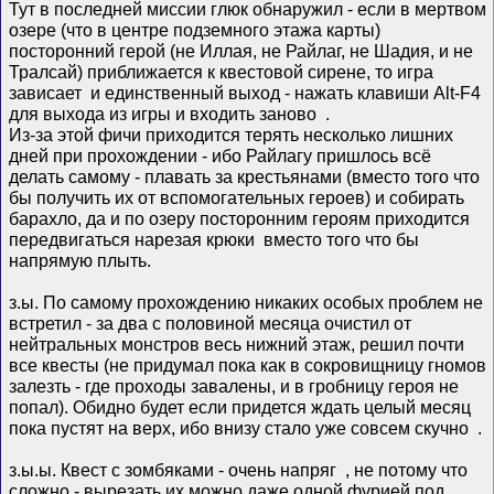
Тут в последней миссии глюк обнаружил - если в мертвом
озере (что в центре подземного этажа карты)
посторонний герой (не Иллая, не Райлаг, не Шадия, и не
Тралсай) приближается к квестовой сирене, то игра
зависает
и единственный выход - нажать клавиши Аlt-F4
для выхода из игры и входить заново
.
Из-за этой фичи приходится терять несколько лишних
дней при прохождении - ибо Райлагу пришлось всё
делать самому - плавать за крестьянами (вместо того что
бы получить их от вспомогательных героев) и собирать
барахло, да и по озеру посторонним героям приходится
передвигаться нарезая крюки
вместо того что бы
напрямую плыть.
з.ы. По самому прохождению никаких особых проблем не
встретил - за два с половиной месяца очистил от
нейтральных монстров весь нижний этаж, решил почти
все квесты (не придумал пока как в сокровищницу гномов
залезть - где проходы завалены, и в гробницу героя не
попал). Обидно будет если придется ждать целый месяц
пока пустят на верх, ибо внизу стало уже совсем скучно
.
з.ы.ы. Квест с зомбяками - очень напряг
, не потому что
сложно - вырезать их можно даже одной фурией под