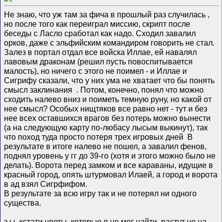
Не знаю, что уж там за фича в прошлый раз случилась
,
но после того как переиграл миссию, скрипт после
беседы с Ласло сработал как надо. Сходил завалил
орков, даже с эльфийским командиром говорить не стал.
Залез в портал отдал все войска Иллае, ей навалял
лавовым драконам (решил пусть повоспитывается
малость), но ничего с этого не поимел - и Иллае и
Сигрифу сказали, что у них ума не хватает что бы понять
смысл заклинания
. Потом, конечно, понял что можно
сходить налево вниз и поиметь темную руну, но какой от
нее смысл? Особых нищтяков все равно нет - тут и без
нее всех оставшихся врагов без потерь можно вынести
(а на следующую карту по-любасу лысым выкинут), так
что поход туда просто потеря трех игровых дней
В
результате в итоге налево не пошел, а завалил фенов,
поднял уровень у гг до 39-го (хотя и этого можно было не
делать). Ворота перед замком и все караваны, идущие в
красный город, опять штурмовал Илаей, а город и ворота
в ад взял Сигрфифом.
В результате за всю игру так и не потерял ни одного
существа.
з.ы. кстати цветы, которые я не мог найти, растут не на