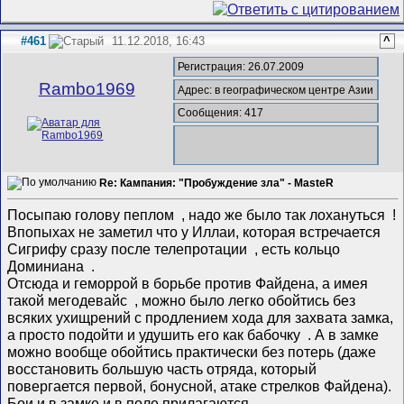
#461
11.12.2018, 16:43
^
Регистрация: 26.07.2009
Rambo1969
Адрес: в географическом центре Азии
Сообщения: 417
Re: Кампания: "Пробуждение зла" - MasteR
Посыпаю голову пеплом
, надо же было так лохануться
!
Впопыхах не заметил что у Иллаи, которая встречается
Сигрифу сразу после телепротации
, есть кольцо
Доминиана
.
Отсюда и геморрой в борьбе против Файдена, а имея
такой мегодевайс
, можно было легко обойтись без
всяких ухищрений с продлением хода для захвата замка,
а просто подойти и удушить его как бабочку
. А в замке
можно вообще обойтись практически без потерь (даже
восстановить большую часть отряда, который
повергается первой, бонусной, атаке стрелков Файдена).
Бои и в замке и в поле прилагаются