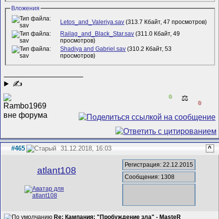
Вложения
Letos_and_Valeriya.sav
(313.7 Кбайт, 47 просмотров)
Railag_and_Black_Star.sav
(311.0 Кбайт, 49
просмотров)
Shadiya and Gabriel.sav
(310.2 Кбайт, 53
просмотров)
__________________
✍
0
⚖️
0
#465
31.12.2018, 16:03
^
Регистрация: 22.12.2015
atlant108
Сообщения: 1308
Re: Кампания: "Пробуждение зла" - MasteR