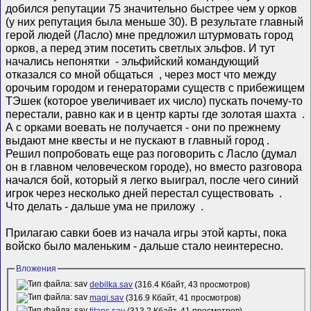
добился репутации 75 значительно быстрее чем у орков
(у них репутация была меньше 30). В результате главный
герой людей (Ласло) мне предложил штурмовать город
орков, а перед этим посетить светлых эльфов. И тут
начались непонятки
- эльфийский командующий
отказался со мной общаться
, через мост что между
орочьим городом и генераторами существ с прибежищем
ТЭшек (которое увеличивает их число) пускать почему-то
перестали, равно как и в центр карты где золотая шахта
.
А с орками воевать не получается - они по прежнему
выдают мне квесты и не пускают в главный город
.
Решил попробовать еще раз поговорить с Ласло (думал
он в главном человеческом городе), но вместо разговора
начался бой, который я легко выиграл, после чего синий
игрок через несколько дней перестал существовать
.
Что делать - дальше ума не приложу
.
Прилагаю савки боев из начала игры этой карты, пока
войско было маленьким - дальше стало неинтересно.
Вложения
debilka.sav
(316.4 Кбайт, 43 просмотров)
magi.sav
(316.9 Кбайт, 41 просмотров)
titans.sav
(313.2 Кбайт, 41 просмотров)