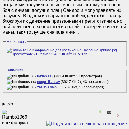
рыцарями получился не интересным, потому что после
боя с личами получил плащ Сандро и мог управлять их
разумом. В одном из вариантов побеждал их без плаща
блокируя их движение призванными препятствиями, но
бой получается хлопотный и долгий с потерей почти всей
маны, так что лучше сначала личи
.
Миниатюры
Вложения
faiden.sav
(382.4 Кбайт, 51 просмотров)
mego_lich.sav
(362.7 Кбайт, 43 просмотров)
zastava.sav
(383.7 Кбайт, 45 просмотров)
__________________
✍
0
⚖️
0