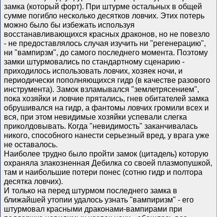
замка (который форт). При штурме остальных в общей
сумме погибло несколько десятков ловчих. Этих потерь
можно было бы избежать используя
восстанавливающихся красных драконов, но не повезло
- не предоставлялось случая изучить ни "регенерацию",
ни "вампирзм", до самого последнего момента. Поэтому
замки штурмовались по стандартному сценарию -
приходилось использовать ловчих, хозяек ночи, и
периодически пополняющихся гидр (в качестве разового
инструмента). Замок взламывался "землетрясением",
пока хозяйки и ловчие прятались, гнев обитателей замка
обрушивался на гидр, а фантомы ловчих громили всех и
вся, при этом невидимые хозяйки успевали слегка
приколдовывать. Когда "невидимость" заканчивалась
никого, способного нанести серьезный вред, у врага уже
не оставалось.
Наиболее трудно было пройти замок (цитадель) которую
охраняла злакозненная Дебилка со своей плазмопушкой,
там и наибольшие потери понес (сотню гидр и полтора
десятка ловчих).
И только на перед штурмом последнего замка в
ближайшей утопии удалось узнать "вампиризм" - его
штурмовал красными драконами-вампирами при