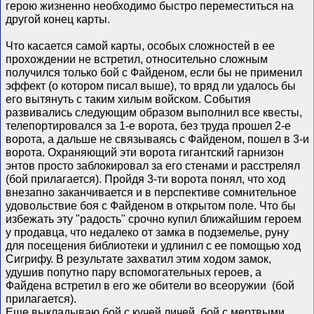
герою жизненно необходимо быстро переместиться на
другой конец карты.
Что касается самой карты, особых сложностей в ее
прохождении не встретил, относительно сложным
получился только бой с Файденом, если бы не применил
эффект (о котором писал выше), то вряд ли удалось бы
его вытянуть с таким хилым войском. События
развивались следующим образом выполнил все квесты,
телепортировался за 1-е ворота, без труда прошел 2-е
ворота, а дальше не связываясь с Файденом, пошел в 3-и
ворота. Охраняющий эти ворота гигантский гарнизон
энтов просто заблокировал за его стенами и расстрелял
(бой прилагается). Пройдя 3-ти ворота понял, что ход
внезапно заканчивается и в перспективе сомнительное
удовольствие боя с Файденом в открытом поле. Что бы
избежать эту "радость" срочно купил ближайшим героем
у продавца, что недалеко от замка в подземелье, руну
для посещения библиотеки и удлинил с ее помощью ход
Сигрифу. В результате захватил этим ходом замок,
удушив попутно пару вспомогательных героев, а
Файдена встретил в его же обители во всеоружии
(бой
прилагается).
Еще выкладываю бой с кучей личей, бой с мертвыми