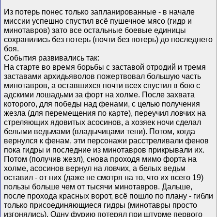
Из потерь понес только запланированные - в начале
миссии успешно спустил всё пушечное мясо (гидр и
минотавров) зато все остальные боевые единицы
сохранились без потерь (почти без потерь) до последнего
боя.
События развивались так:
На старте во время борьбы с заставой отродий и тремя
заставами архидьяволов пожертвовал большую часть
минотавров, а оставшихся почти всех спустил в бою с
адскими лошадьми за форт на холме. После захвата
которого, для победы над фенами, с целью получения
жезла (для перемещения по карте), переучил ловчих на
стреляющих ядовитых асосинов, а хозяек ночи сделал
белыми ведьмами (владычицами тени). Потом, когда
вернулся к фенам, эти персонажи расстреливали фенов
пока гидры и последние из минотавров прикрывали их.
Потом (получив жезл), снова проходя мимо форта на
холме, асосинов вернул на ловчих, а белых ведьм
оставил - от них (даже не смотря на то, что их всего 19)
пользы больше чем от тысячи минотавров. Дальше,
после прохода красных ворот, всё пошло по плану - гибли
только присоединяющиеся гидры (минотавры просто
изгонялись). Одну фурию потерял при штурме первого