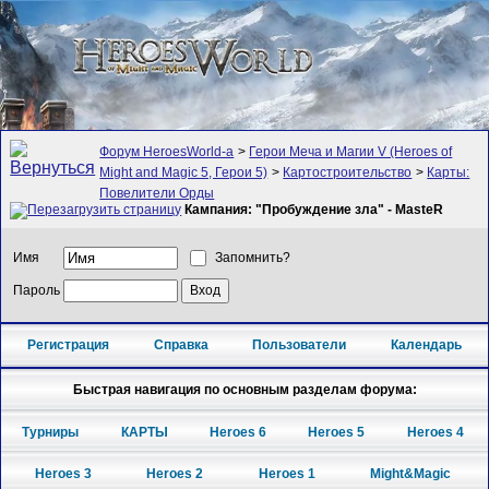
Форум HeroesWorld-а
>
Герои Меча и Магии V (Heroes of
Might and Magic 5, Герои 5)
>
Картостроительство
>
Карты:
Повелители Орды
Кампания: "Пробуждение зла" - MasteR
Имя
Запомнить?
Пароль
Регистрация
Справка
Пользователи
Календарь
Быстрая навигация по основным разделам форума:
Турниры
КАРТЫ
Heroes 6
Heroes 5
Heroes 4
Heroes 3
Heroes 2
Heroes 1
Might&Magic