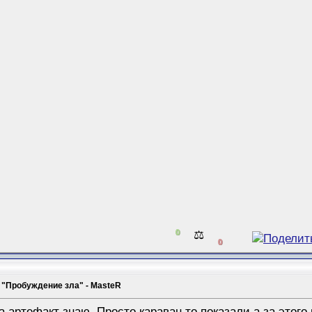
0
⚖️
0
 "Пробуждение зла" - MasteR
За артефакт знаю. Просто караван то показали,а за этого