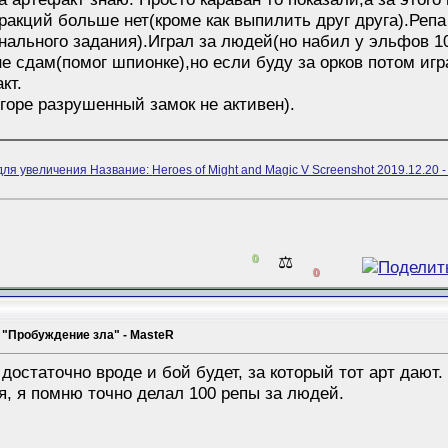
ракций больше нет(кроме как выпилить друг друга).Репа
нального задания).Играл за людей(но набил у эльфов 1
не сдам(помог шпионке),но если буду за орков потом игр
кт.
 горе разрушенный замок не активен).
0
⚖️
0
 "Пробуждение зла" - MasteR
 достаточно вроде и бой будет, за который тот арт дают
я, я помню точно делал 100 репы за людей.