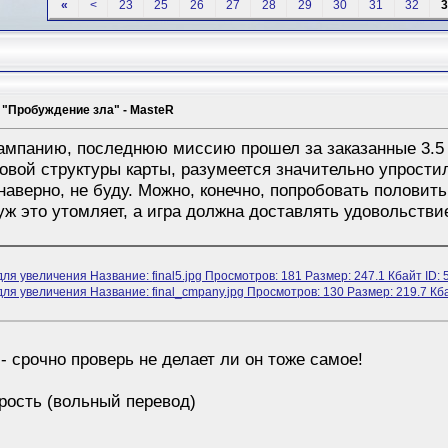
«
<
23
25
26
27
28
29
30
31
32
3
 "Пробуждение зла" - MasteR
кампанию, последнюю миссию прошел за заказанные 3.5 
товой структуры карты, разумеется значительно упрости
аверно, не буду. Можно, конечно, попробовать половит
ж это утомляет, а игра должна доставлять удовольстви
 срочно проверь не делает ли он тоже самое!
рость (вольный перевод)