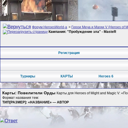
Форум HeroesWorld-а
>
Герои Меча и Магии V (Heroes of Mi
Кампания: "Пробуждение зла" - MasteR
Регистрация
Турниры
КАРТЫ
Heroes 6
Карты: Повелители Орды
Карты для Heroes of Might and Magic V: «
Формат названия тем:
ТИП[РАЗМЕР]: «НАЗВАНИЕ» — АВТОР