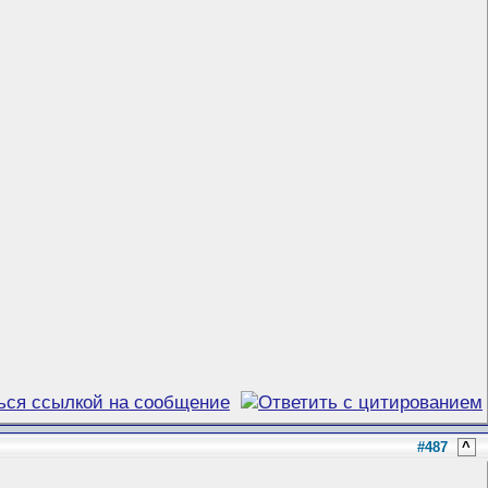
#487
^