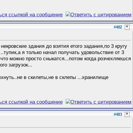
#482
^
екровские здания до взятия етого задания,по 3 кругу
...тупик,а я только начал получать удовольствие от 3
 что можно просто сныкатся...потом когда розчехляешся
го загрузок...
хнуть..не в скилеты,не в склепы ...хранилище
#483
^