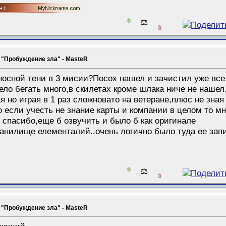
0
⚖️
0
 "Пробуждение зла" - MasteR
осной тени в 3 мисии?Посох нашел и зачистил уже все н
есело бегать много,в скилетах кроме шлака ниче не нашел
я но играя в 1 раз сложновато на ветеране,плюс не зная
о если учесть не знание карты и компании в целом то мно
 спасибо,еще б озвучить и было б как оригинале
ранилище елементалий..очень логично было туда ее запи
0
⚖️
0
 "Пробуждение зла" - MasteR