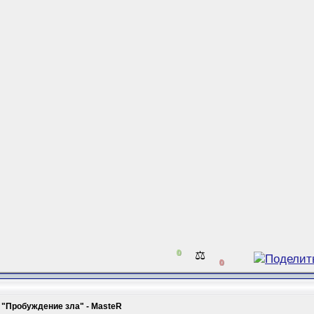
0
⚖️
0
 "Пробуждение зла" - MasteR