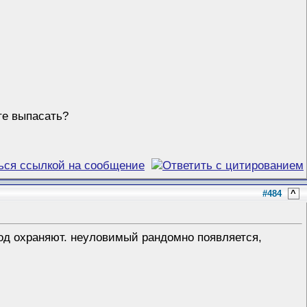
те выпасать?
#484
^
од охраняют. неуловимый рандомно появляется,