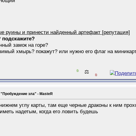
дующий
ые руины и принести найденный артефакт [репутация]
? подскажите?
енный замок на горе?
овимый хмырь? покажут? или нужно его флаг на миникар
0
⚖️
0
 "Пробуждение зла" - MasteR
нижнем углу карты, там еще черные драконы к ним прох
 иметь надетым, когда его ловить будешь