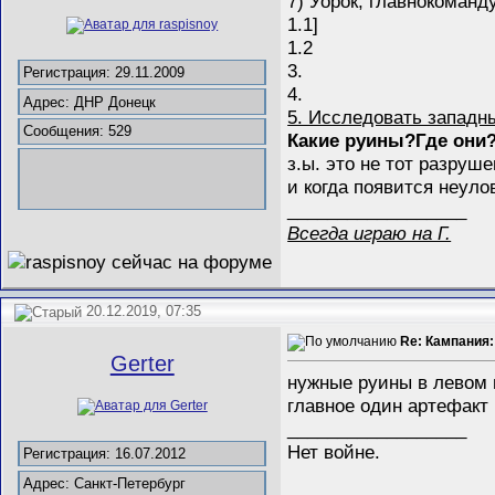
7) Уорок, главнокоман
1.1]
1.2
3.
Регистрация: 29.11.2009
4.
Адрес: ДНР Донецк
5. Исследовать западн
Сообщения: 529
Какие руины?Где они
з.ы. это не тот разруш
и когда появится неул
__________________
Всегда играю на Г.
20.12.2019, 07:35
Re: Кампания:
Gerter
нужные руины в левом 
главное один артефакт
__________________
Нет войне.
Регистрация: 16.07.2012
Адрес: Санкт-Петербург