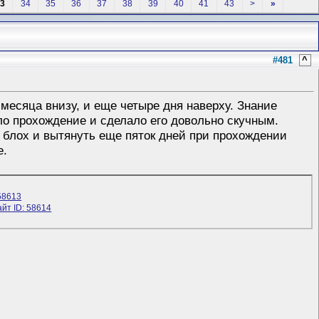
3
34
35
36
37
38
39
40
41
43
>
»
#481
^
месяца внизу, и еще четыре дня наверху. Знание
ло прохождение и сделало его довольно скучным.
ь блох и вытянуть еще пяток дней при прохождении
е.