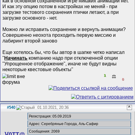
как в основной сохраненной игре никаких анимаций нет.
И как эту опцию потом в настройках не меняй - при
загрузке тестового сохранения птички летают, а при
загрузке основного - нет.
Можно ли исправить сохранение и вернуть анимации?
Совершенно неохота проходить первую миссию и
лабиринт второй заново
Еще хотелось бы, что бы автор в шапке четко написал
"
Начинать
компанию надо при отключенной опции
"Упрощенное отображение", иначе не будут видны
некоторые квестовые объекты"
1
⚖️
0
#540
01.10.2021, 20:36
^
Регистрация: 05.09.2019
Адрес: Серебряные Города, Аль-Сафир
Сообщения: 2069
}{0TT@