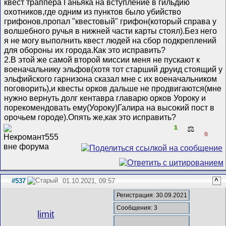
квест траппера Ганьяка на вступление в гильдию
охотников,где одним из пунктов было убийство
грифонов,пропал "квестовый" грифон(который справа у
волшебного ручья в нижней части карты стоял).Без него
я не могу выполнить квест людей на сбор подкреплений
для обороны их города.Как это исправить?
2.В этой же самой второй миссии меня не пускают к
военачальнику эльфов(хотя тот старший друид стоящий у
эльфийского гарнизона сказал мне с их военачальником
поговорить),и квесты орков дальше не продвигаются(мне
нужно вернуть долг кентавра главарю орков Уороку и
порекомендовать ему(Уороку)Галира на высокий пост в
орочьем городе).Опять же,как это исправить?
1
⚖️
0
#537
01.10.2021, 09:57
^
Регистрация: 30.09.2021
Сообщения: 3
limit