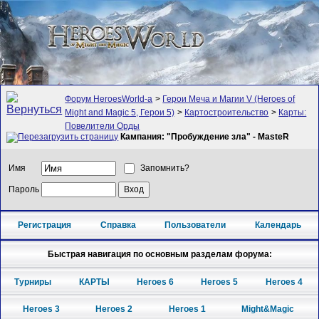
Форум HeroesWorld-а
>
Герои Меча и Магии V (Heroes of
Might and Magic 5, Герои 5)
>
Картостроительство
>
Карты:
Повелители Орды
Кампания: "Пробуждение зла" - MasteR
Имя
Запомнить?
Пароль
Регистрация
Справка
Пользователи
Календарь
Быстрая навигация по основным разделам форума:
Турниры
КАРТЫ
Heroes 6
Heroes 5
Heroes 4
Heroes 3
Heroes 2
Heroes 1
Might&Magic