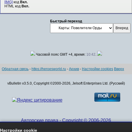
[IMG]
код
Вкл.
HTML код
Вкл.
Быстрый переход
Часовой пояс GMT +4, время:
10:42
.
Обратная связь
-
https://heroesworld.ru
-
Архив
-
Настройки cookies
Вверх
vBulletin v3.5.0, Copyright ©2000-2026, Jelsoft Enterprises Ltd. (Русский)
Авторские права - Copyright © 2006-2026
www.HeroesWorld.ru All rights reserved
Настройки cookie
Heroes World (English)