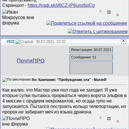
Скриншот -
https://yadi.sk/i/6CZ-iP6unx6qCg
0
⚖️
0
#531
30.07.2021, 22:32
^
Регистрация: 30.07.2021
Сообщения: 51
ПочтиПРО
Re: Кампания: "Пробуждение зла" - MasteR
Как жалко, что Мастер уже пол года не заходит. Я уже
вторые сутки пытаюсь прорваться через ворота эльфов в
4 миссии с орудием некромантов, но осада тупо не
запускается. Пытался построить кольцо телепортации, но
пророк не забирает меч из языка дракона
0
⚖️
0