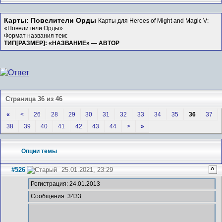
Карты: Повелители Орды
Карты для Heroes of Might and Magic V:
«Повелители Орды».
Формат названия тем:
ТИП[РАЗМЕР]: «НАЗВАНИЕ» — АВТОР
Страница 36 из 46
«
<
26
28
29
30
31
32
33
34
35
36
37
38
39
40
41
42
43
44
>
»
Опции темы
#526
25.01.2021, 23:29
^
Регистрация: 24.01.2013
Сообщения: 3433